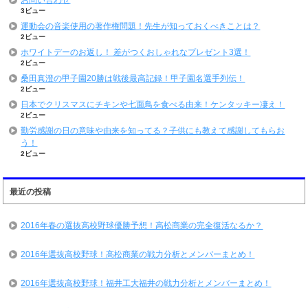
お問い合わせ
3ビュー
運動会の音楽使用の著作権問題！先生が知っておくべきことは？
2ビュー
ホワイトデーのお返し！ 差がつくおしゃれなプレゼント3選！
2ビュー
桑田真澄の甲子園20勝は戦後最高記録！甲子園名選手列伝！
2ビュー
日本でクリスマスにチキンや七面鳥を食べる由来！ケンタッキー凄え！
2ビュー
勤労感謝の日の意味や由来を知ってる？子供にも教えて感謝してもらお
う！
2ビュー
最近の投稿
2016年春の選抜高校野球優勝予想！高松商業の完全復活なるか？
2016年選抜高校野球！高松商業の戦力分析とメンバーまとめ！
2016年選抜高校野球！福井工大福井の戦力分析とメンバーまとめ！