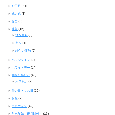
お正月
(34)
成人式
(1)
節分
(5)
節句
(16)
ひな祭り
(3)
七夕
(4)
端午の節句
(9)
バレンタイン
(37)
ホワイトデー
(24)
学校行事など
(43)
入学祝い
(9)
母の日・父の日
(15)
お盆
(2)
ハロウィン
(42)
年末年始（正月以外）
(16)