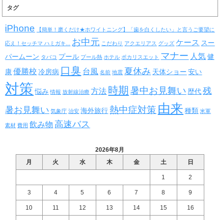
タグ
iPhone
【簡単！磨くだけ★ホワイトニング】「歯を白くしたい」と言うご要望に
お中元
ケース
スー
応え！セッチマ ハミガキ...
こだわり
アクエリアス
グッズ
マナー
人気
パームーン
プール
健
タバコ
プール熱
ホテル
ポカリスエット
口臭
夏休み
優勝校
台風
康
冷房病
天体ショー
安い
名前
地震
対策
時期
暑中お見舞い
残
方法
悩み
歴代
情報
放射線治療
由来
熱中症対策
暑お見舞い
海外旅行
種類
気象庁
治安
米軍
高速バス
飲み物
素材
費用
2026年8月
月
火
水
木
金
土
日
1
2
3
4
5
6
7
8
9
10
11
12
13
14
15
16