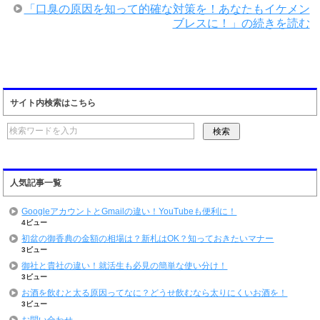
「口臭の原因を知って的確な対策を！あなたもイケメン
ブレスに！」の続きを読む
サイト内検索はこちら
人気記事一覧
GoogleアカウントとGmailの違い！YouTubeも便利に！
4ビュー
初盆の御香典の金額の相場は？新札はOK？知っておきたいマナー
3ビュー
御社と貴社の違い！就活生も必見の簡単な使い分け！
3ビュー
お酒を飲むと太る原因ってなに？どうせ飲むなら太りにくいお酒を！
3ビュー