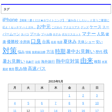
タグ
iPhone
【簡単！磨くだけ★ホワイトニング】「歯を白くしたい」と言うご要望に
お中元
ケース
スー
応え！セッチマ ハミガキ...
こだわり
アクエリアス
グッズ
マナー
人気
パームーン
プール
健
タバコ
プール熱
ホテル
ポカリスエット
口臭
夏休み
優勝校
台風
康
冷房病
天体ショー
安い
名前
地震
対策
時期
暑中お見舞い
残
方法
悩み
歴代
情報
放射線治療
由来
熱中症対策
暑お見舞い
海外旅行
種類
気象庁
治安
米軍
高速バス
飲み物
素材
費用
2015年5月
月
火
水
木
金
土
日
1
2
3
4
5
6
7
8
9
10
11
12
13
14
15
16
17