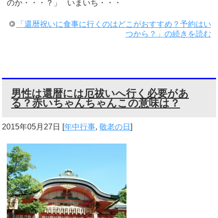
のか・・・？」 いまいち・・・
「還暦祝いに食事に行くのはどこがおすすめ？予約はい
つから？」の続きを読む
男性は還暦には厄祓いへ行く必要があ
る？赤いちゃんちゃんこの意味は？
2015年05月27日
[
年中行事
,
敬老の日
]