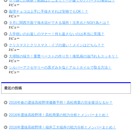
引っ越しの挨拶！範囲はどこまで？一戸建てやアパートの場合は？
2ビュー
義理チョコは上手に手抜きすれば安物でもOK！？
2ビュー
９月に関西方面で海水浴ができる場所！注意点とNG行為とは？
2ビュー
入学祝いのお返しのマナー！何も返さないのは本当に常識？
2ビュー
クリスマスとクリスマス・イブの違い！メインはどちら？？
2ビュー
大掃除の味方！重曹ペーストの作り方！換気扇の油汚れもスッキリ！
2ビュー
シルバーアクセサリーの黒ずみを塩とアルミホイルで取る方法！
2ビュー
最近の投稿
2016年春の選抜高校野球優勝予想！高松商業の完全復活なるか？
2016年選抜高校野球！高松商業の戦力分析とメンバーまとめ！
2016年選抜高校野球！福井工大福井の戦力分析とメンバーまとめ！