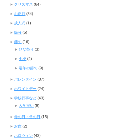
クリスマス
(64)
お正月
(34)
成人式
(1)
節分
(5)
節句
(16)
ひな祭り
(3)
七夕
(4)
端午の節句
(9)
バレンタイン
(37)
ホワイトデー
(24)
学校行事など
(43)
入学祝い
(9)
母の日・父の日
(15)
お盆
(2)
ハロウィン
(42)