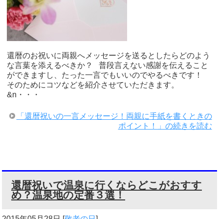
還暦のお祝いに両親へメッセージを送るとしたらどのよう
な言葉を添えるべきか？ 普段言えない感謝を伝えること
ができますし、たった一言でもいいのでやるべきです！
そのためにコツなどを紹介させていただきます。
&n・・・
「還暦祝いの一言メッセージ！両親に手紙を書くときの
ポイント！」の続きを読む
還暦祝いで温泉に行くならどこがおすす
め？温泉地の定番３選！
2015年05月28日
[
敬老の日
]