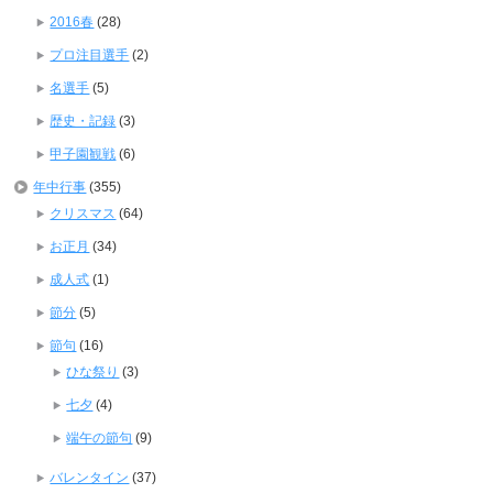
2016春
(28)
プロ注目選手
(2)
名選手
(5)
歴史・記録
(3)
甲子園観戦
(6)
年中行事
(355)
クリスマス
(64)
お正月
(34)
成人式
(1)
節分
(5)
節句
(16)
ひな祭り
(3)
七夕
(4)
端午の節句
(9)
バレンタイン
(37)