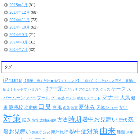
2015年1月
(81)
2014年12月
(68)
2014年11月
(73)
2014年10月
(62)
2014年9月
(21)
2014年8月
(31)
2014年7月
(32)
タグ
iPhone
【簡単！磨くだけ★ホワイトニング】「歯を白くしたい」と言うご要望に
お中元
ケース
スー
応え！セッチマ ハミガキ...
こだわり
アクエリアス
グッズ
マナー
人気
パームーン
プール
健
タバコ
プール熱
ホテル
ポカリスエット
口臭
夏休み
優勝校
台風
康
冷房病
天体ショー
安い
名前
地震
対策
時期
暑中お見舞い
残
方法
悩み
歴代
情報
放射線治療
由来
熱中症対策
暑お見舞い
海外旅行
種類
気象庁
治安
米軍