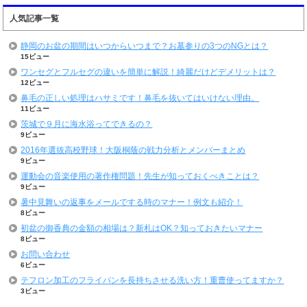
人気記事一覧
静岡のお盆の期間はいつからいつまで？お墓参りの3つのNGとは？
15ビュー
ワンセグとフルセグの違いを簡単に解説！綺麗だけどデメリットは？
12ビュー
鼻毛の正しい処理はハサミです！鼻毛を抜いてはいけない理由。
11ビュー
茨城で９月に海水浴ってできるの？
9ビュー
2016年選抜高校野球！大阪桐蔭の戦力分析とメンバーまとめ
9ビュー
運動会の音楽使用の著作権問題！先生が知っておくべきことは？
9ビュー
暑中見舞いの返事をメールでする時のマナー！例文も紹介！
8ビュー
初盆の御香典の金額の相場は？新札はOK？知っておきたいマナー
8ビュー
お問い合わせ
6ビュー
テフロン加工のフライパンを長持ちさせる洗い方！重曹使ってますか？
3ビュー