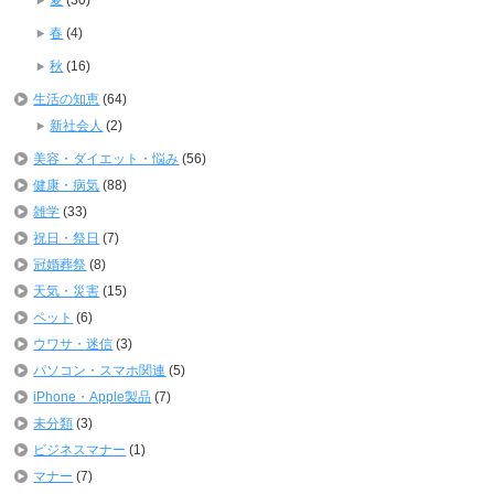
春
(4)
秋
(16)
生活の知恵
(64)
新社会人
(2)
美容・ダイエット・悩み
(56)
健康・病気
(88)
雑学
(33)
祝日・祭日
(7)
冠婚葬祭
(8)
天気・災害
(15)
ペット
(6)
ウワサ・迷信
(3)
パソコン・スマホ関連
(5)
iPhone・Apple製品
(7)
未分類
(3)
ビジネスマナー
(1)
マナー
(7)