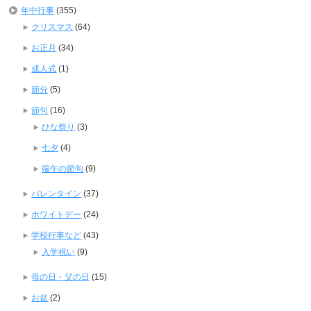
年中行事
(355)
クリスマス
(64)
お正月
(34)
成人式
(1)
節分
(5)
節句
(16)
ひな祭り
(3)
七夕
(4)
端午の節句
(9)
バレンタイン
(37)
ホワイトデー
(24)
学校行事など
(43)
入学祝い
(9)
母の日・父の日
(15)
お盆
(2)