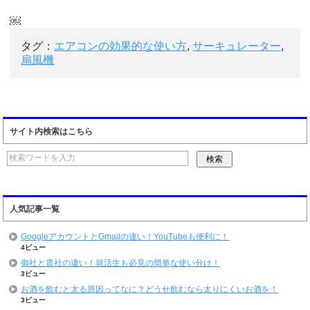
￼
タグ：
エアコンの効果的な使い方
,
サーキュレーター
,
扇風機
サイト内検索はこちら
人気記事一覧
GoogleアカウントとGmailの違い！YouTubeも便利に！
4ビュー
御社と貴社の違い！就活生も必見の簡単な使い分け！
3ビュー
お酒を飲むと太る原因ってなに？どうせ飲むなら太りにくいお酒を！
3ビュー