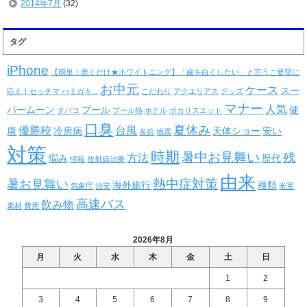
2014年7月
(32)
タグ
iPhone
【簡単！磨くだけ★ホワイトニング】「歯を白くしたい」と言うご要望に
お中元
ケース
スー
応え！セッチマ ハミガキ...
こだわり
アクエリアス
グッズ
マナー
人気
パームーン
プール
健
タバコ
プール熱
ホテル
ポカリスエット
口臭
夏休み
優勝校
台風
康
冷房病
天体ショー
安い
名前
地震
対策
時期
暑中お見舞い
残
方法
悩み
歴代
情報
放射線治療
由来
熱中症対策
暑お見舞い
海外旅行
種類
気象庁
治安
米軍
高速バス
飲み物
素材
費用
2026年8月
月
火
水
木
金
土
日
1
2
3
4
5
6
7
8
9