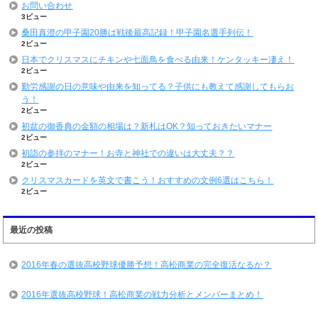
お問い合わせ
3ビュー
桑田真澄の甲子園20勝は戦後最高記録！甲子園名選手列伝！
2ビュー
日本でクリスマスにチキンや七面鳥を食べる由来！ケンタッキー凄え！
2ビュー
勤労感謝の日の意味や由来を知ってる？子供にも教えて感謝してもらお
う！
2ビュー
初盆の御香典の金額の相場は？新札はOK？知っておきたいマナー
2ビュー
初詣の参拝のマナー！お寺と神社での違いは大丈夫？？
2ビュー
クリスマスカードを英文で書こう！おすすめの文例6選はこちら！
2ビュー
最近の投稿
2016年春の選抜高校野球優勝予想！高松商業の完全復活なるか？
2016年選抜高校野球！高松商業の戦力分析とメンバーまとめ！