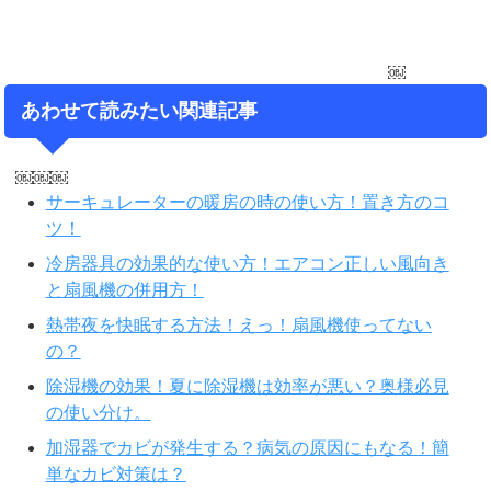
￼
あわせて読みたい関連記事
￼￼￼
サーキュレーターの暖房の時の使い方！置き方のコ
ツ！
冷房器具の効果的な使い方！エアコン正しい風向き
と扇風機の併用方！
熱帯夜を快眠する方法！えっ！扇風機使ってない
の？
除湿機の効果！夏に除湿機は効率が悪い？奥様必見
の使い分け。
加湿器でカビが発生する？病気の原因にもなる！簡
単なカビ対策は？