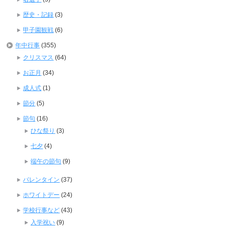
歴史・記録
(3)
甲子園観戦
(6)
年中行事
(355)
クリスマス
(64)
お正月
(34)
成人式
(1)
節分
(5)
節句
(16)
ひな祭り
(3)
七夕
(4)
端午の節句
(9)
バレンタイン
(37)
ホワイトデー
(24)
学校行事など
(43)
入学祝い
(9)