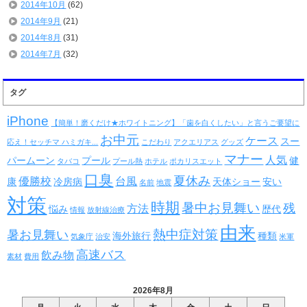
2014年10月
(62)
2014年9月
(21)
2014年8月
(31)
2014年7月
(32)
タグ
iPhone
【簡単！磨くだけ★ホワイトニング】「歯を白くしたい」と言うご要望に
お中元
ケース
スー
応え！セッチマ ハミガキ...
こだわり
アクエリアス
グッズ
マナー
人気
パームーン
プール
健
タバコ
プール熱
ホテル
ポカリスエット
口臭
夏休み
優勝校
台風
康
冷房病
天体ショー
安い
名前
地震
対策
時期
暑中お見舞い
残
方法
悩み
歴代
情報
放射線治療
由来
熱中症対策
暑お見舞い
海外旅行
種類
気象庁
治安
米軍
高速バス
飲み物
素材
費用
2026年8月