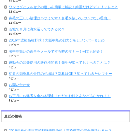
15ビュー
ワンセグとフルセグの違いを簡単に解説！綺麗だけどデメリットは？
12ビュー
鼻毛の正しい処理はハサミです！鼻毛を抜いてはいけない理由。
12ビュー
茨城で９月に海水浴ってできるの？
10ビュー
2016年選抜高校野球！大阪桐蔭の戦力分析とメンバーまとめ
9ビュー
暑中見舞いの返事をメールでする時のマナー！例文も紹介！
9ビュー
運動会の音楽使用の著作権問題！先生が知っておくべきことは？
9ビュー
初盆の御香典の金額の相場は？新札はOK？知っておきたいマナー
8ビュー
お問い合わせ
4ビュー
お正月にお雑煮を食べる理由！ただのお餅とあなどるなかれ！！
3ビュー
最近の投稿
2016年春の選抜高校野球優勝予想！高松商業の完全復活なるか？