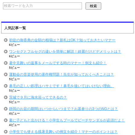
人気記事一覧
初盆の御香典の金額の相場は？新札はOK？知っておきたいマナー
6ビュー
ワンセグとフルセグの違いを簡単に解説！綺麗だけどデメリットは？
6ビュー
暑中見舞いの返事をメールでする時のマナー！例文も紹介！
5ビュー
運動会の音楽使用の著作権問題！先生が知っておくべきことは？
5ビュー
鼻毛の正しい処理はハサミです！鼻毛を抜いてはいけない理由。
5ビュー
茨城で９月に海水浴ってできるの？
5ビュー
静岡のお盆の期間はいつからいつまで？お墓参りの3つのNGとは？
4ビュー
夏に子どもと出かける！小学生もプールでビーチサンダルが必須だよ！
4ビュー
小学生でも使える残暑見舞いの例文を紹介！マナーのポイントは？