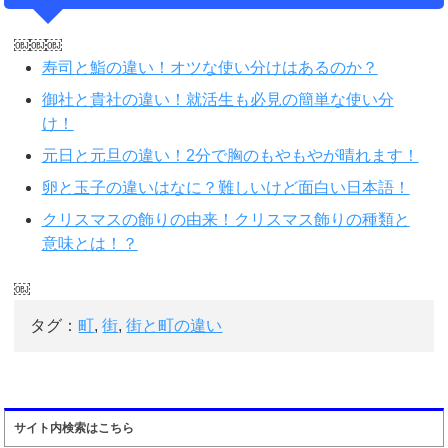
￼￼￼
寿司と鮨の違い！オツな使い分けはあるのか？
御社と貴社の違い！就活生も必見の簡単な使い分
け！
元日と元旦の違い！2分で胸のもやもやが晴れます！
卵と玉子の違いはなに？難しいけど面白い日本語！
クリスマスの飾りの由来！クリスマス飾りの種類と
意味とは！？
￼
タグ：
町
,
街
,
街と町の違い
サイト内検索はこちら