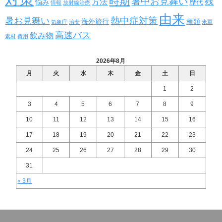
時期
暑中お見舞い
残
方法
悩み
歴代
情報
放射線治療
由来
熱中症対策
暑お見舞い
海外旅行
種類
気象庁
治安
米軍
高速バス
飲み物
素材
費用
2026年8月
月
火
水
木
金
土
日
1
2
3
4
5
6
7
8
9
10
11
12
13
14
15
16
17
18
19
20
21
22
23
24
25
26
27
28
29
30
31
« 3月