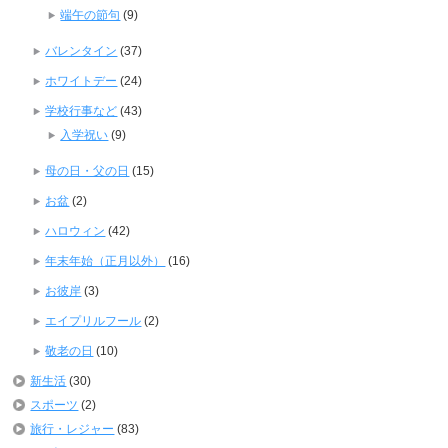
端午の節句
(9)
バレンタイン
(37)
ホワイトデー
(24)
学校行事など
(43)
入学祝い
(9)
母の日・父の日
(15)
お盆
(2)
ハロウィン
(42)
年末年始（正月以外）
(16)
お彼岸
(3)
エイプリルフール
(2)
敬老の日
(10)
新生活
(30)
スポーツ
(2)
旅行・レジャー
(83)