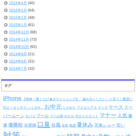
2015年4月
(40)
2015年3月
(64)
2015年2月
(48)
2015年1月
(81)
2014年12月
(68)
2014年11月
(73)
2014年10月
(62)
2014年9月
(21)
2014年8月
(31)
2014年7月
(32)
タグ
iPhone
【簡単！磨くだけ★ホワイトニング】「歯を白くしたい」と言うご要望に
お中元
ケース
スー
応え！セッチマ ハミガキ...
こだわり
アクエリアス
グッズ
マナー
人気
パームーン
プール
健
タバコ
プール熱
ホテル
ポカリスエット
口臭
夏休み
優勝校
台風
康
冷房病
天体ショー
安い
名前
地震
対策