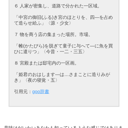
６ 人家が密集し、道路で分かれた一区域。
「中宮の御旧(ふる)き宮のほとりを、四―を占め
て造らせ給ふ」〈源・少女〉
７ 物を商う店の集まった場所。市場。
「帷(かたびら)を脱ぎて童子に与へて―に魚を買
ひに遣りつ」〈今昔・一二・三五〉
８ 宮殿または邸宅内の一区画。
「姫君のおはします―は…さまことに造りみが
き」〈夜の寝覚・五〉
引用元：
goo辞書
意味はだいたいあなたも知っているような感じではありま