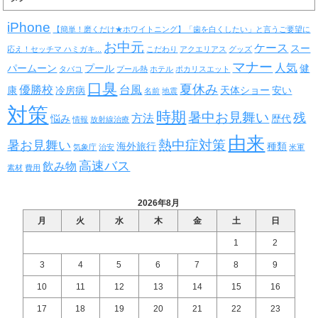
iPhone
【簡単！磨くだけ★ホワイトニング】「歯を白くしたい」と言うご要望に
お中元
ケース
スー
応え！セッチマ ハミガキ...
こだわり
アクエリアス
グッズ
マナー
人気
パームーン
プール
健
タバコ
プール熱
ホテル
ポカリスエット
口臭
夏休み
優勝校
台風
康
冷房病
天体ショー
安い
名前
地震
対策
時期
暑中お見舞い
残
方法
悩み
歴代
情報
放射線治療
由来
熱中症対策
暑お見舞い
海外旅行
種類
気象庁
治安
米軍
高速バス
飲み物
素材
費用
2026年8月
月
火
水
木
金
土
日
1
2
3
4
5
6
7
8
9
10
11
12
13
14
15
16
17
18
19
20
21
22
23