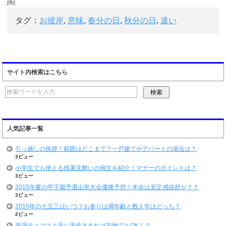
￼
タグ：
お彼岸
,
意味
,
春分の日
,
秋分の日
,
違い
サイト内検索はこちら
人気記事一覧
引っ越しの挨拶！範囲はどこまで？一戸建てやアパートの場合は？
3ビュー
小学生でも使える残暑見舞いの例文を紹介！マナーのポイントは？
3ビュー
2015年夏の甲子園予選山形大会優勝予想！本命は安定感抜群か？？
3ビュー
2015年の七五三はいつ？お参りは満年齢と数え年はどっち？
2ビュー
義理チョコは上手に手抜きすれば安物でもOK！？