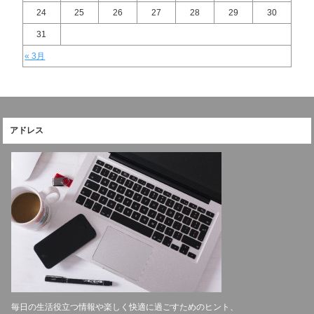
24
25
26
27
28
29
30
31
« 3月
アドレス
毎日の生活役立つ情報や楽しく快適に過ごすためのヒント、