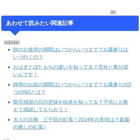
￼
あわせて読みたい関連記事
￼￼￼
秋のお彼岸の期間はいつからいつまで？お墓参りは
いつ行くの？
おはぎとぼたもちの違いを知ってる？意外と奥が深
いんです！
静岡のお盆の期間はいつからいつまで？お墓参りの3
つのNGとは？
勤労感謝の日の意味や由来を知ってる？子供にも教
えて感謝してもらおう！
大人の京都 三千院の紅葉！2014年の見頃は？庭園
の癒しの紅葉♪