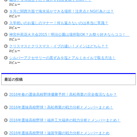
2ビュー
９月に関西方面で海水浴ができる場所！注意点とNG行為とは？
2ビュー
入学祝いのお返しのマナー！何も返さないのは本当に常識？
2ビュー
神宮外苑花火大会2015！明治公園は場所取OK？お祭り好きならココ！
2ビュー
クリスマスとクリスマス・イブの違い！メインはどちら？？
2ビュー
シルバーアクセサリーの黒ずみを塩とアルミホイルで取る方法！
2ビュー
最近の投稿
2016年春の選抜高校野球優勝予想！高松商業の完全復活なるか？
2016年選抜高校野球！高松商業の戦力分析とメンバーまとめ！
2016年選抜高校野球！福井工大福井の戦力分析とメンバーまとめ！
2016年選抜高校野球！滋賀学園の戦力分析とメンバーまとめ