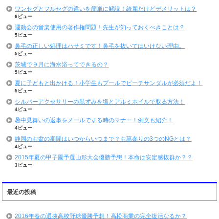
ワンセグとフルセグの違いを簡単に解説！綺麗だけどデメリットは？
6ビュー
運動会の音楽使用の著作権問題！先生が知っておくべきことは？
5ビュー
鼻毛の正しい処理はハサミです！鼻毛を抜いてはいけない理由。
5ビュー
茨城で９月に海水浴ってできるの？
5ビュー
夏に子どもと出かける！小学生もプールでビーチサンダルが必須だよ！
5ビュー
シルバーアクセサリーの黒ずみを塩とアルミホイルで取る方法！
4ビュー
暑中見舞いの返事をメールでする時のマナー！例文も紹介！
4ビュー
静岡のお盆の期間はいつからいつまで？お墓参りの3つのNGとは？
4ビュー
2015年夏の甲子園予選山形大会優勝予想！本命は安定感抜群か？？
3ビュー
最近の投稿
2016年春の選抜高校野球優勝予想！高松商業の完全復活なるか？