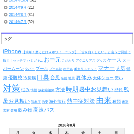
2014年10月
(62)
2014年9月
(21)
2014年8月
(31)
2014年7月
(32)
タグ
iPhone
【簡単！磨くだけ★ホワイトニング】「歯を白くしたい」と言うご要望に
お中元
ケース
スー
応え！セッチマ ハミガキ...
こだわり
アクエリアス
グッズ
マナー
人気
パームーン
プール
健
タバコ
プール熱
ホテル
ポカリスエット
口臭
夏休み
優勝校
台風
康
冷房病
天体ショー
安い
名前
地震
対策
時期
暑中お見舞い
残
方法
悩み
歴代
情報
放射線治療
由来
熱中症対策
暑お見舞い
海外旅行
種類
気象庁
治安
米軍
高速バス
飲み物
素材
費用
2026年8月
月
火
水
木
金
土
日