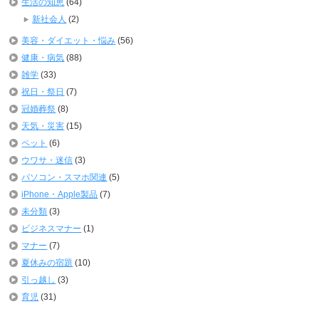
生活の知恵
(64)
新社会人
(2)
美容・ダイエット・悩み
(56)
健康・病気
(88)
雑学
(33)
祝日・祭日
(7)
冠婚葬祭
(8)
天気・災害
(15)
ペット
(6)
ウワサ・迷信
(3)
パソコン・スマホ関連
(5)
iPhone・Apple製品
(7)
未分類
(3)
ビジネスマナー
(1)
マナー
(7)
夏休みの宿題
(10)
引っ越し
(3)
育児
(31)