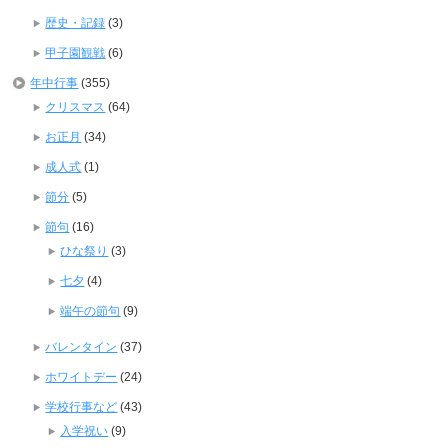
歴史・記録
(3)
甲子園観戦
(6)
年中行事
(355)
クリスマス
(64)
お正月
(34)
成人式
(1)
節分
(5)
節句
(16)
ひな祭り
(3)
七夕
(4)
端午の節句
(9)
バレンタイン
(37)
ホワイトデー
(24)
学校行事など
(43)
入学祝い
(9)