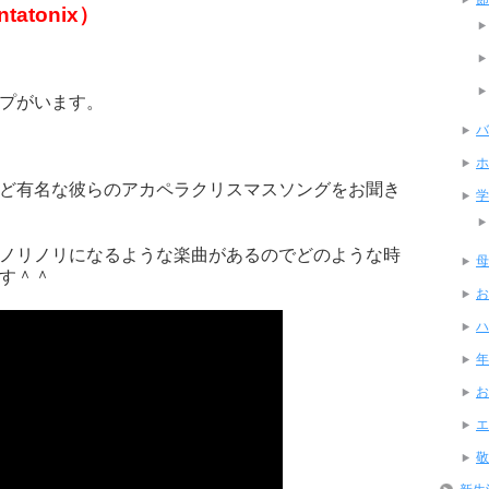
atonix）
プがいます。
バ
ホ
ど有名な彼らのアカペラクリスマスソングをお聞き
学
ノリノリになるような楽曲があるのでどのような時
母
す＾＾
お
ハ
年
お
エ
敬