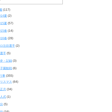
園
(117)
014夏
(2)
015夏
(57)
015春
(14)
016春
(28)
ロ注目選手
(2)
選手
(5)
史・記録
(3)
子園観戦
(6)
行事
(355)
リスマス
(64)
正月
(34)
人式
(1)
分
(5)
句
(16)