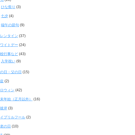
ひな祭り
(3)
七夕
(4)
端午の節句
(9)
レンタイン
(37)
ワイトデー
(24)
校行事など
(43)
入学祝い
(9)
の日・父の日
(15)
盆
(2)
ロウィン
(42)
末年始（正月以外）
(16)
彼岸
(3)
イプリルフール
(2)
老の日
(10)