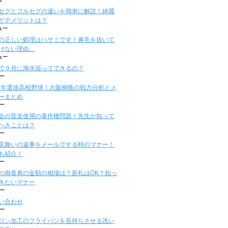
セグとフルセグの違いを簡単に解説！綺麗
どデメリットは？
ュー
の正しい処理はハサミです！鼻毛を抜いて
けない理由。
ュー
で９月に海水浴ってできるの？
ー
16年選抜高校野球！大阪桐蔭の戦力分析とメ
ーまとめ
ー
会の音楽使用の著作権問題！先生が知って
べきことは？
ー
見舞いの返事をメールでする時のマナー！
も紹介！
ー
の御香典の金額の相場は？新札はOK？知っ
きたいマナー
ー
い合わせ
ー
ロン加工のフライパンを長持ちさせる洗い