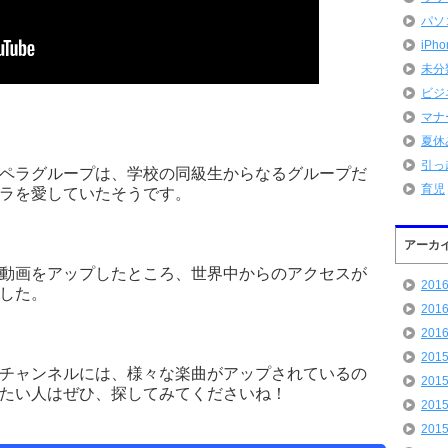
パソ
iPh
未分
ビジ
マナ
夏休
引っ
ペラグループは、学校の同級生からなるグループだ
育児
ラを愛していたそうです。
アーカ
ペラ動画をアップしたところ、世界中からのアクセスが
201
した。
201
201
201
公式チャンネルには、様々な楽曲がアップされているの
201
たい人はぜひ、探してみてくださいね！
201
201