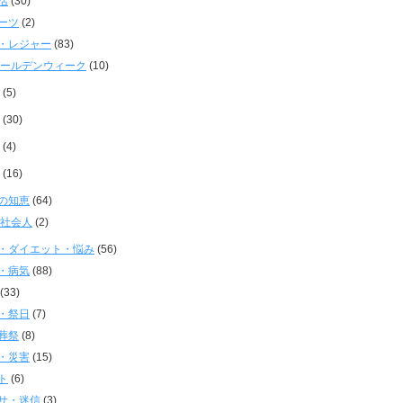
活
(30)
ーツ
(2)
・レジャー
(83)
ールデンウィーク
(10)
(5)
(30)
(4)
(16)
の知恵
(64)
社会人
(2)
・ダイエット・悩み
(56)
・病気
(88)
(33)
・祭日
(7)
葬祭
(8)
・災害
(15)
ト
(6)
サ・迷信
(3)