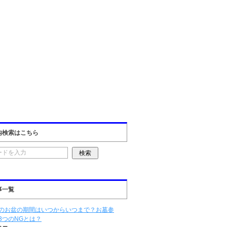
内検索はこちら
事一覧
のお盆の期間はいつからいつまで？お墓参
3つのNGとは？
ュー