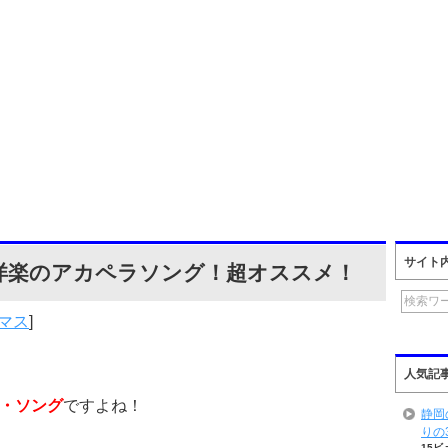
サイト
楽のアカペラソング！超オススメ！
マス
]
人気記
・ソング
ですよね！
静岡
りの
15ビ