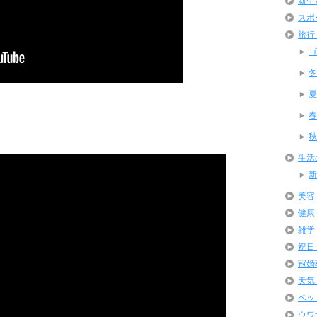
新生
スポ
旅行
ゴ
冬
夏
春
秋
生活
新
美容
健康
雑学
祝日
冠婚
天気
ペッ
ウワ