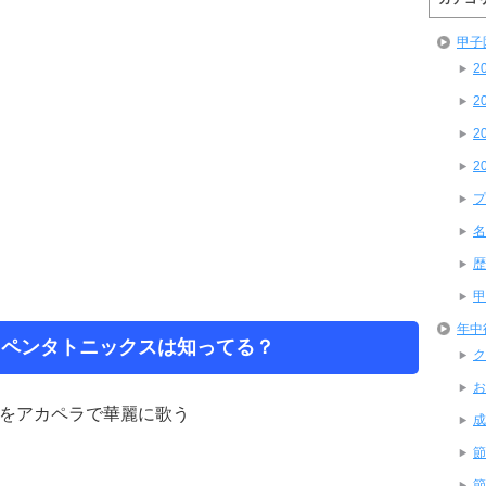
甲子
2
2
2
2
プ
名
歴
甲
年中
ったペンタトニックスは知ってる？
ク
お
などをアカペラで華麗に歌う
成
節
節