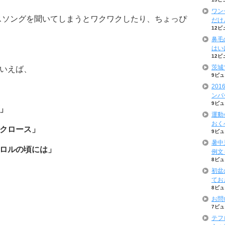
ワン
スソングを聞いてしまうとワクワクしたり、ちょっぴ
だけ
12ビ
鼻毛
はい
12ビ
茨城
いえば、
9ビュ
20
ンバ
9ビュ
」
運動
おく
クロース」
9ビュ
暑中
ロルの頃には」
例文
8ビュ
初盆
てお
8ビュ
お問
7ビュ
テフ