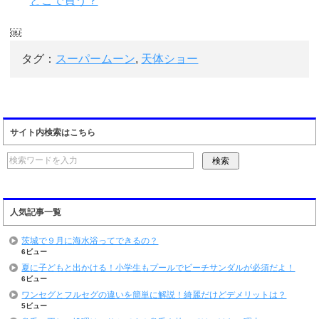
どこで買う？
￼
タグ：
スーパームーン
,
天体ショー
サイト内検索はこちら
人気記事一覧
茨城で９月に海水浴ってできるの？
6ビュー
夏に子どもと出かける！小学生もプールでビーチサンダルが必須だよ！
6ビュー
ワンセグとフルセグの違いを簡単に解説！綺麗だけどデメリットは？
5ビュー