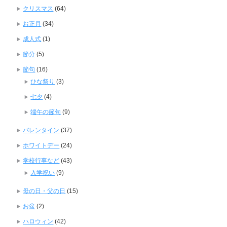
クリスマス
(64)
お正月
(34)
成人式
(1)
節分
(5)
節句
(16)
ひな祭り
(3)
七夕
(4)
端午の節句
(9)
バレンタイン
(37)
ホワイトデー
(24)
学校行事など
(43)
入学祝い
(9)
母の日・父の日
(15)
お盆
(2)
ハロウィン
(42)