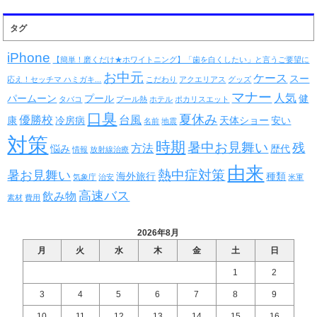
タグ
iPhone
【簡単！磨くだけ★ホワイトニング】「歯を白くしたい」と言うご要望に
お中元
ケース
スー
応え！セッチマ ハミガキ...
こだわり
アクエリアス
グッズ
マナー
人気
パームーン
プール
健
タバコ
プール熱
ホテル
ポカリスエット
口臭
夏休み
優勝校
台風
康
冷房病
天体ショー
安い
名前
地震
対策
時期
暑中お見舞い
残
方法
悩み
歴代
情報
放射線治療
由来
熱中症対策
暑お見舞い
海外旅行
種類
気象庁
治安
米軍
高速バス
飲み物
素材
費用
2026年8月
月
火
水
木
金
土
日
1
2
3
4
5
6
7
8
9
10
11
12
13
14
15
16