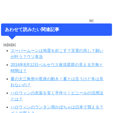
￼
あわせて読みたい関連記事
￼￼￼
スーパームーンは地震を起こす？災害の兆し？願い
が叶う？ウソ本当
2014年8月12日ペルセウス座流星群の見える方角と
時間は？
夏の大三角形や星座の動き！夏とは言うけど冬は見
れないの？
ハロウィンの衣装を安く手作り！ビニールの活用法
とは？
ハロウィンのランタン用かぼちゃは日本で買える？