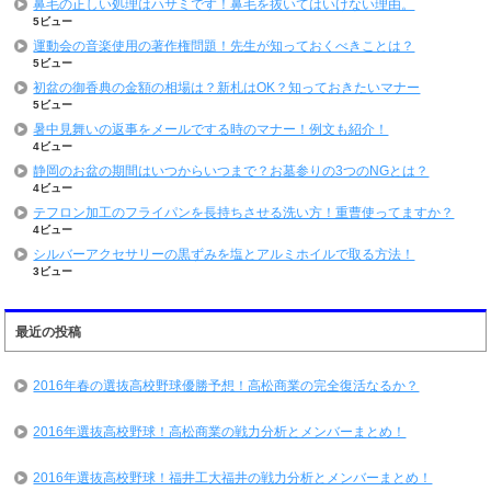
鼻毛の正しい処理はハサミです！鼻毛を抜いてはいけない理由。
5ビュー
運動会の音楽使用の著作権問題！先生が知っておくべきことは？
5ビュー
初盆の御香典の金額の相場は？新札はOK？知っておきたいマナー
5ビュー
暑中見舞いの返事をメールでする時のマナー！例文も紹介！
4ビュー
静岡のお盆の期間はいつからいつまで？お墓参りの3つのNGとは？
4ビュー
テフロン加工のフライパンを長持ちさせる洗い方！重曹使ってますか？
4ビュー
シルバーアクセサリーの黒ずみを塩とアルミホイルで取る方法！
3ビュー
最近の投稿
2016年春の選抜高校野球優勝予想！高松商業の完全復活なるか？
2016年選抜高校野球！高松商業の戦力分析とメンバーまとめ！
2016年選抜高校野球！福井工大福井の戦力分析とメンバーまとめ！