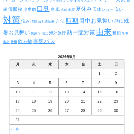
タバコ
プール熱
ホテル
ポカリスエット
口臭
夏休み
優勝校
台風
康
冷房病
天体ショー
安い
名前
地震
対策
時期
暑中お見舞い
残
方法
悩み
歴代
情報
放射線治療
由来
熱中症対策
暑お見舞い
海外旅行
種類
気象庁
治安
米軍
高速バス
飲み物
素材
費用
2026年8月
月
火
水
木
金
土
日
1
2
3
4
5
6
7
8
9
10
11
12
13
14
15
16
17
18
19
20
21
22
23
24
25
26
27
28
29
30
31
« 3月