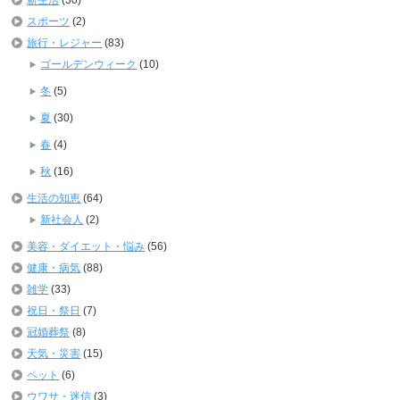
新生活
(30)
スポーツ
(2)
旅行・レジャー
(83)
ゴールデンウィーク
(10)
冬
(5)
夏
(30)
春
(4)
秋
(16)
生活の知恵
(64)
新社会人
(2)
美容・ダイエット・悩み
(56)
健康・病気
(88)
雑学
(33)
祝日・祭日
(7)
冠婚葬祭
(8)
天気・災害
(15)
ペット
(6)
ウワサ・迷信
(3)