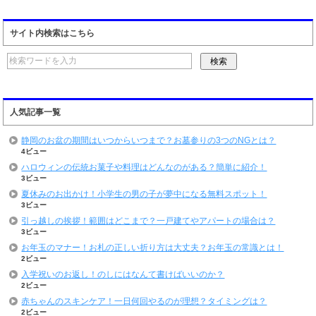
サイト内検索はこちら
人気記事一覧
静岡のお盆の期間はいつからいつまで？お墓参りの3つのNGとは？
4ビュー
ハロウィンの伝統お菓子や料理はどんなのがある？簡単に紹介！
3ビュー
夏休みのお出かけ！小学生の男の子が夢中になる無料スポット！
3ビュー
引っ越しの挨拶！範囲はどこまで？一戸建てやアパートの場合は？
3ビュー
お年玉のマナー！お札の正しい折り方は大丈夫？お年玉の常識とは！
2ビュー
入学祝いのお返し！のしにはなんて書けばいいのか？
2ビュー
赤ちゃんのスキンケア！一日何回やるのが理想？タイミングは？
2ビュー