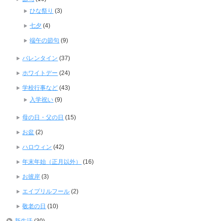
ひな祭り
(3)
七夕
(4)
端午の節句
(9)
バレンタイン
(37)
ホワイトデー
(24)
学校行事など
(43)
入学祝い
(9)
母の日・父の日
(15)
お盆
(2)
ハロウィン
(42)
年末年始（正月以外）
(16)
お彼岸
(3)
エイプリルフール
(2)
敬老の日
(10)