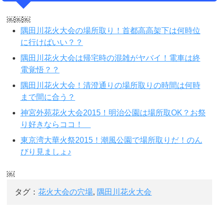
￼￼￼
隅田川花火大会の場所取り！首都高高架下は何時位
に行けばいい？？
隅田川花火大会は帰宅時の混雑がヤバイ！電車は終
電覚悟？？
隅田川花火大会！清澄通りの場所取りの時間は何時
まで間に合う？
神宮外苑花火大会2015！明治公園は場所取OK？お祭
り好きならココ！
東京湾大華火祭2015！潮風公園で場所取りだ！のん
びり見ましょ♪
￼
タグ：
花火大会の穴場
,
隅田川花火大会