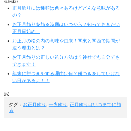
￼￼￼
正月飾りには種類は色々あるけどどんな意味がある
の？
お正月飾りを飾る時期はいつから？知っておきたい
正月事始め！
お正月の松の内の意味や由来！関東と関西で期間が
違う理由とは？
お正月飾りの正しい処分方法は？神社でも自分でも
できます！
年末に餅つきをする理由は何？餅つきをしていけな
い日があるよ！！
￼
タグ：
お正月飾り
,
一夜飾り
,
正月飾りはいつまでに飾
る