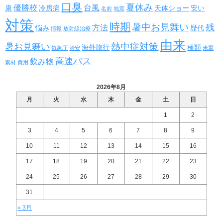
口臭
夏休み
優勝校
台風
康
冷房病
天体ショー
安い
名前
地震
対策
時期
暑中お見舞い
残
方法
悩み
歴代
情報
放射線治療
由来
熱中症対策
暑お見舞い
海外旅行
種類
気象庁
治安
米軍
高速バス
飲み物
素材
費用
2026年8月
月
火
水
木
金
土
日
1
2
3
4
5
6
7
8
9
10
11
12
13
14
15
16
17
18
19
20
21
22
23
24
25
26
27
28
29
30
31
« 3月