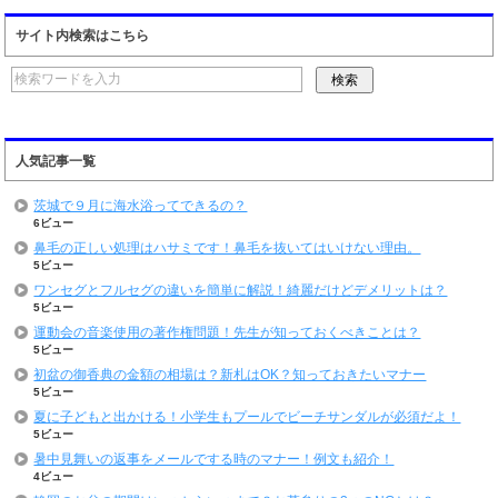
サイト内検索はこちら
人気記事一覧
茨城で９月に海水浴ってできるの？
6ビュー
鼻毛の正しい処理はハサミです！鼻毛を抜いてはいけない理由。
5ビュー
ワンセグとフルセグの違いを簡単に解説！綺麗だけどデメリットは？
5ビュー
運動会の音楽使用の著作権問題！先生が知っておくべきことは？
5ビュー
初盆の御香典の金額の相場は？新札はOK？知っておきたいマナー
5ビュー
夏に子どもと出かける！小学生もプールでビーチサンダルが必須だよ！
5ビュー
暑中見舞いの返事をメールでする時のマナー！例文も紹介！
4ビュー