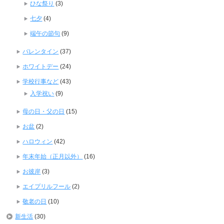
ひな祭り
(3)
七夕
(4)
端午の節句
(9)
バレンタイン
(37)
ホワイトデー
(24)
学校行事など
(43)
入学祝い
(9)
母の日・父の日
(15)
お盆
(2)
ハロウィン
(42)
年末年始（正月以外）
(16)
お彼岸
(3)
エイプリルフール
(2)
敬老の日
(10)
新生活
(30)