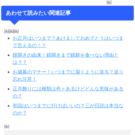
￼
あわせて読みたい関連記事
￼￼￼
お正月はいつまで？あけましておめでとうはいつま
で言えるの！？
鏡開きの由来！鏡開きまで鏡餅を食べない理由と
は？？
お歳暮のマナー！いつまでに届くように送る？送り
忘れ注意！
正月飾りには種類は色々あるけどどんな意味がある
の？
初詣はいつまでに行けばいいの？三が日説は本当な
のか？
￼