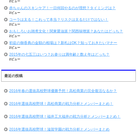
2ビュー
赤ちゃんのスキンケア！一日何回やるのが理想？タイミングは？
2ビュー
コーラは太る！これって本当？リスクは太るだけではない！
2ビュー
おもしろいお雑煮文化！関東醤油派？関西味噌派？あなたはどっち？
2ビュー
初盆の御香典の金額の相場は？新札はOK？知っておきたいマナー
2ビュー
2015年の七五三はいつ？お参りは満年齢と数え年はどっち？
2ビュー
最近の投稿
2016年春の選抜高校野球優勝予想！高松商業の完全復活なるか？
2016年選抜高校野球！高松商業の戦力分析とメンバーまとめ！
2016年選抜高校野球！福井工大福井の戦力分析とメンバーまとめ！
2016年選抜高校野球！滋賀学園の戦力分析とメンバーまとめ