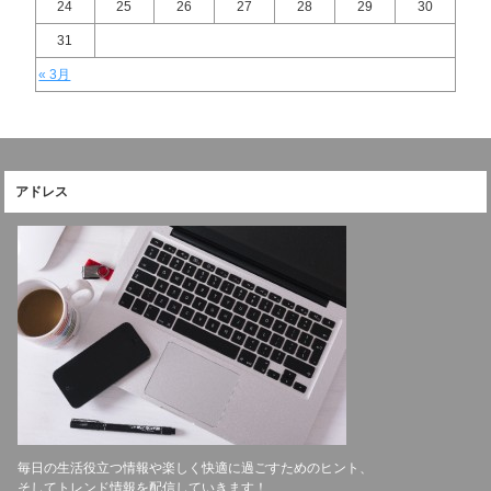
24
25
26
27
28
29
30
31
« 3月
アドレス
毎日の生活役立つ情報や楽しく快適に過ごすためのヒント、
そしてトレンド情報を配信していきます！