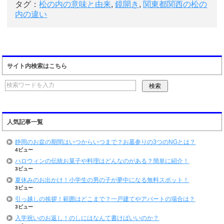
タグ：
松の内の意味と由来
,
鏡開き
,
関東都関西の松の
内の違い
サイト内検索はこちら
人気記事一覧
静岡のお盆の期間はいつからいつまで？お墓参りの3つのNGとは？
4ビュー
ハロウィンの伝統お菓子や料理はどんなのがある？簡単に紹介！
3ビュー
夏休みのお出かけ！小学生の男の子が夢中になる無料スポット！
3ビュー
引っ越しの挨拶！範囲はどこまで？一戸建てやアパートの場合は？
3ビュー
入学祝いのお返し！のしにはなんて書けばいいのか？