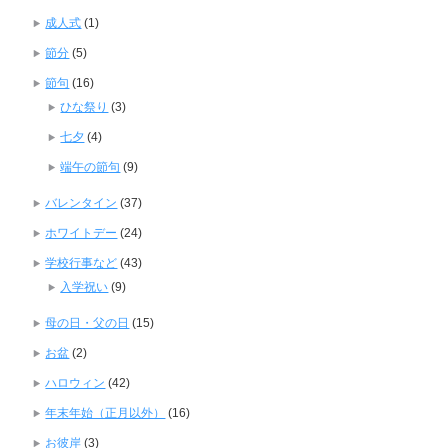
成人式
(1)
節分
(5)
節句
(16)
ひな祭り
(3)
七夕
(4)
端午の節句
(9)
バレンタイン
(37)
ホワイトデー
(24)
学校行事など
(43)
入学祝い
(9)
母の日・父の日
(15)
お盆
(2)
ハロウィン
(42)
年末年始（正月以外）
(16)
お彼岸
(3)