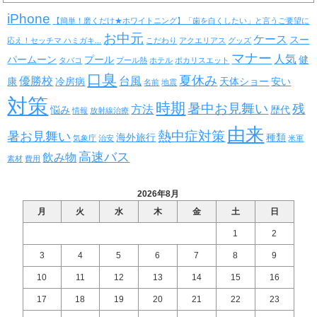
iPhone
【簡単！磨くだけ★ホワイトニング】「歯を白くしたい」と言うご要望に
お中元
ケース
スー
応え！セッチマ ハミガキ...
こだわり
アクエリアス
グッズ
マナー
人気
パームーン
プール
健
タバコ
プール熱
ホテル
ポカリスエット
口臭
夏休み
優勝校
台風
康
冷房病
天体ショー
安い
名前
地震
対策
時期
暑中お見舞い
残
方法
悩み
歴代
情報
放射線治療
由来
熱中症対策
暑お見舞い
海外旅行
種類
気象庁
治安
米軍
高速バス
飲み物
素材
費用
2026年8月
月
火
水
木
金
土
日
1
2
3
4
5
6
7
8
9
10
11
12
13
14
15
16
17
18
19
20
21
22
23