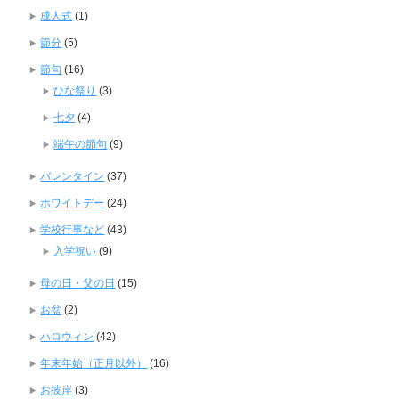
成人式
(1)
節分
(5)
節句
(16)
ひな祭り
(3)
七夕
(4)
端午の節句
(9)
バレンタイン
(37)
ホワイトデー
(24)
学校行事など
(43)
入学祝い
(9)
母の日・父の日
(15)
お盆
(2)
ハロウィン
(42)
年末年始（正月以外）
(16)
お彼岸
(3)