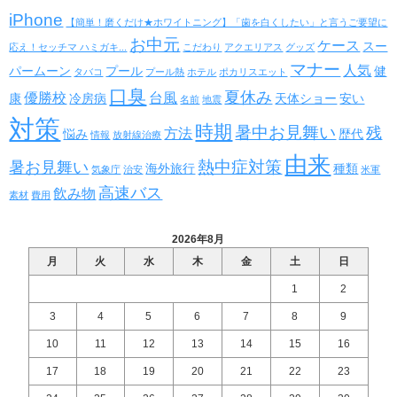
iPhone
【簡単！磨くだけ★ホワイトニング】「歯を白くしたい」と言うご要望に
お中元
ケース
スー
応え！セッチマ ハミガキ...
こだわり
アクエリアス
グッズ
マナー
人気
パームーン
プール
健
タバコ
プール熱
ホテル
ポカリスエット
口臭
夏休み
優勝校
台風
康
冷房病
天体ショー
安い
名前
地震
対策
時期
暑中お見舞い
残
方法
悩み
歴代
情報
放射線治療
由来
熱中症対策
暑お見舞い
海外旅行
種類
気象庁
治安
米軍
高速バス
飲み物
素材
費用
2026年8月
月
火
水
木
金
土
日
1
2
3
4
5
6
7
8
9
10
11
12
13
14
15
16
17
18
19
20
21
22
23