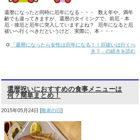
還暦になったと同時に厄年になる・・・ 数え年や、満年
齢でも違ってきますが、還暦のタイミングで、前厄・本
厄・後厄と厄年に突入していますよね？ 厄年になると厄
祓いへ行くべきだというけど、実際に、本・・・
「還暦になったら女性は厄年になる！！厄祓いは行くべ
き？」の続きを読む
還暦祝いにおすすめの食事メニューは
何？簡単まとめ！
2015年05月24日
[
敬老の日
]