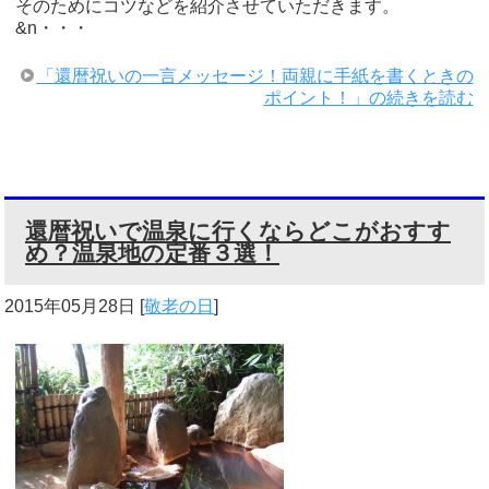
そのためにコツなどを紹介させていただきます。
&n・・・
「還暦祝いの一言メッセージ！両親に手紙を書くときの
ポイント！」の続きを読む
還暦祝いで温泉に行くならどこがおすす
め？温泉地の定番３選！
2015年05月28日
[
敬老の日
]