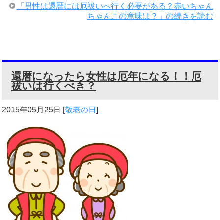
「男性は還暦には厄祓いへ行く必要がある？赤いちゃん
ちゃんこの意味は？」の続きを読む
還暦になったら女性は厄年になる！！厄
祓いは行くべき？
2015年05月25日
[
敬老の日
]