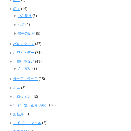
節分
(5)
節句
(16)
ひな祭り
(3)
七夕
(4)
端午の節句
(9)
バレンタイン
(37)
ホワイトデー
(24)
学校行事など
(43)
入学祝い
(9)
母の日・父の日
(15)
お盆
(2)
ハロウィン
(42)
年末年始（正月以外）
(16)
お彼岸
(3)
エイプリルフール
(2)