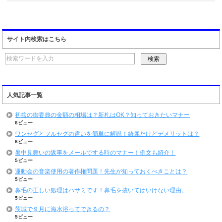
サイト内検索はこちら
人気記事一覧
初盆の御香典の金額の相場は？新札はOK？知っておきたいマナー
6ビュー
ワンセグとフルセグの違いを簡単に解説！綺麗だけどデメリットは？
6ビュー
暑中見舞いの返事をメールでする時のマナー！例文も紹介！
5ビュー
運動会の音楽使用の著作権問題！先生が知っておくべきことは？
5ビュー
鼻毛の正しい処理はハサミです！鼻毛を抜いてはいけない理由。
5ビュー
茨城で９月に海水浴ってできるの？
5ビュー