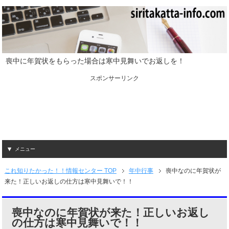
喪中に年賀状をもらった場合は寒中見舞いでお返しを！
スポンサーリンク
メニュー
これ知りたかった！！情報センター TOP
年中行事
喪中なのに年賀状が
来た！正しいお返しの仕方は寒中見舞いで！！
喪中なのに年賀状が来た！正しいお返し
の仕方は寒中見舞いで！！