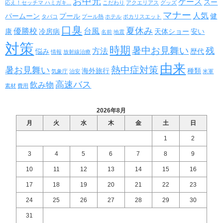
お中元
ケース
スー
応え！セッチマ ハミガキ...
こだわり
アクエリアス
グッズ
マナー
人気
パームーン
プール
健
タバコ
プール熱
ホテル
ポカリスエット
口臭
夏休み
優勝校
台風
康
冷房病
天体ショー
安い
名前
地震
対策
時期
暑中お見舞い
残
方法
悩み
歴代
情報
放射線治療
由来
熱中症対策
暑お見舞い
海外旅行
種類
気象庁
治安
米軍
高速バス
飲み物
素材
費用
2026年8月
月
火
水
木
金
土
日
1
2
3
4
5
6
7
8
9
10
11
12
13
14
15
16
17
18
19
20
21
22
23
24
25
26
27
28
29
30
31