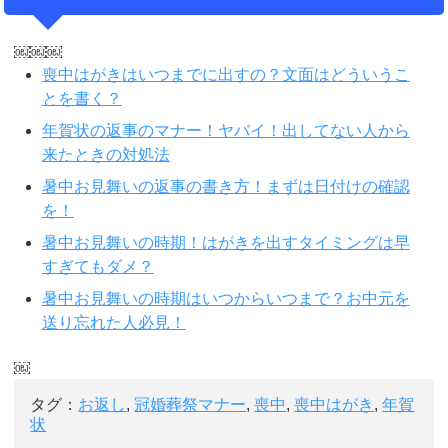
￼￼￼
喪中はがきはいつまでに出すの？文面はどういうこ
とを書く？
年賀状の返事のマナー！ヤバイ！出してない人から
来たときの対処法
暑中お見舞いの返事の書き方！まずは日付けの確認
を！
暑中お見舞いの時期！はがきを出すタイミングは早
すぎてもダメ？
暑中お見舞いの時期はいつからいつまで？お中元を
送り忘れた人必見！
￼
タグ：
お返し
,
冠婚葬祭マナー
,
喪中
,
喪中はがき
,
年賀
状