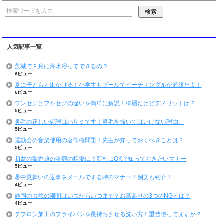
人気記事一覧
茨城で９月に海水浴ってできるの？
6ビュー
夏に子どもと出かける！小学生もプールでビーチサンダルが必須だよ！
6ビュー
ワンセグとフルセグの違いを簡単に解説！綺麗だけどデメリットは？
5ビュー
鼻毛の正しい処理はハサミです！鼻毛を抜いてはいけない理由。
5ビュー
運動会の音楽使用の著作権問題！先生が知っておくべきことは？
5ビュー
初盆の御香典の金額の相場は？新札はOK？知っておきたいマナー
5ビュー
暑中見舞いの返事をメールでする時のマナー！例文も紹介！
4ビュー
静岡のお盆の期間はいつからいつまで？お墓参りの3つのNGとは？
4ビュー
テフロン加工のフライパンを長持ちさせる洗い方！重曹使ってますか？