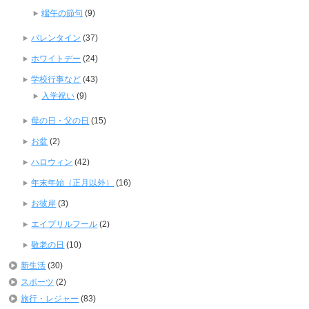
端午の節句
(9)
バレンタイン
(37)
ホワイトデー
(24)
学校行事など
(43)
入学祝い
(9)
母の日・父の日
(15)
お盆
(2)
ハロウィン
(42)
年末年始（正月以外）
(16)
お彼岸
(3)
エイプリルフール
(2)
敬老の日
(10)
新生活
(30)
スポーツ
(2)
旅行・レジャー
(83)