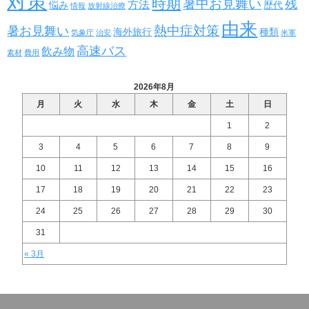
対策
時期
暑中お見舞い
残
方法
悩み
歴代
情報
放射線治療
由来
熱中症対策
暑お見舞い
海外旅行
種類
気象庁
治安
米軍
高速バス
飲み物
素材
費用
2026年8月
月
火
水
木
金
土
日
1
2
3
4
5
6
7
8
9
10
11
12
13
14
15
16
17
18
19
20
21
22
23
24
25
26
27
28
29
30
31
« 3月