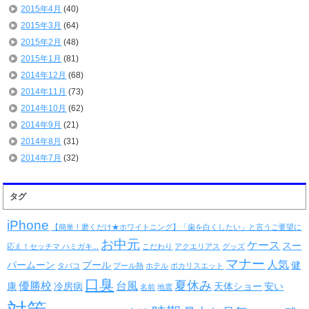
2015年4月
(40)
2015年3月
(64)
2015年2月
(48)
2015年1月
(81)
2014年12月
(68)
2014年11月
(73)
2014年10月
(62)
2014年9月
(21)
2014年8月
(31)
2014年7月
(32)
タグ
iPhone
【簡単！磨くだけ★ホワイトニング】「歯を白くしたい」と言うご要望に
お中元
ケース
スー
応え！セッチマ ハミガキ...
こだわり
アクエリアス
グッズ
マナー
人気
パームーン
プール
健
タバコ
プール熱
ホテル
ポカリスエット
口臭
夏休み
優勝校
台風
康
冷房病
天体ショー
安い
名前
地震