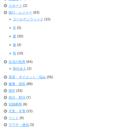
スポーツ
(2)
旅行・レジャー
(83)
ゴールデンウィーク
(10)
冬
(5)
夏
(30)
春
(4)
秋
(16)
生活の知恵
(64)
新社会人
(2)
美容・ダイエット・悩み
(56)
健康・病気
(88)
雑学
(33)
祝日・祭日
(7)
冠婚葬祭
(8)
天気・災害
(15)
ペット
(6)
ウワサ・迷信
(3)