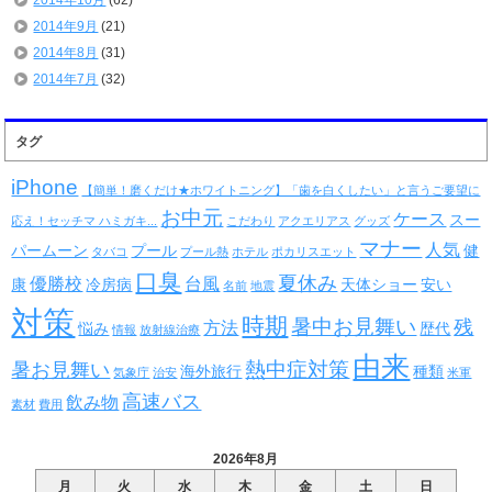
2014年10月
(62)
2014年9月
(21)
2014年8月
(31)
2014年7月
(32)
タグ
iPhone
【簡単！磨くだけ★ホワイトニング】「歯を白くしたい」と言うご要望に
お中元
ケース
スー
応え！セッチマ ハミガキ...
こだわり
アクエリアス
グッズ
マナー
人気
パームーン
プール
健
タバコ
プール熱
ホテル
ポカリスエット
口臭
夏休み
優勝校
台風
康
冷房病
天体ショー
安い
名前
地震
対策
時期
暑中お見舞い
残
方法
悩み
歴代
情報
放射線治療
由来
熱中症対策
暑お見舞い
海外旅行
種類
気象庁
治安
米軍
高速バス
飲み物
素材
費用
2026年8月
月
火
水
木
金
土
日