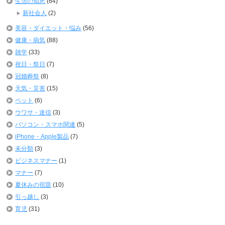
生活の知恵
(64)
新社会人
(2)
美容・ダイエット・悩み
(56)
健康・病気
(88)
雑学
(33)
祝日・祭日
(7)
冠婚葬祭
(8)
天気・災害
(15)
ペット
(6)
ウワサ・迷信
(3)
パソコン・スマホ関連
(5)
iPhone・Apple製品
(7)
未分類
(3)
ビジネスマナー
(1)
マナー
(7)
夏休みの宿題
(10)
引っ越し
(3)
育児
(31)