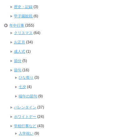
歴史・記録
(3)
甲子園観戦
(6)
年中行事
(355)
クリスマス
(64)
お正月
(34)
成人式
(1)
節分
(5)
節句
(16)
ひな祭り
(3)
七夕
(4)
端午の節句
(9)
バレンタイン
(37)
ホワイトデー
(24)
学校行事など
(43)
入学祝い
(9)