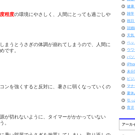
健康
雑学
度程度
の環境にやさしく、人間にとっても過ごしや
祝日
冠婚
天気
ペッ
しまうとうさぎの体調が崩れてしまうので、人間に
ウワ
めです。
パソ
iPh
未分
ビジ
マナ
コンを強くすると反対に、暑さに弱くなっていくの
夏休
引っ
育児
源が切れないように、タイマーがかかっていない
う。
アーカ
に暑い部屋でうさぎを放置してしまい、取り返しの