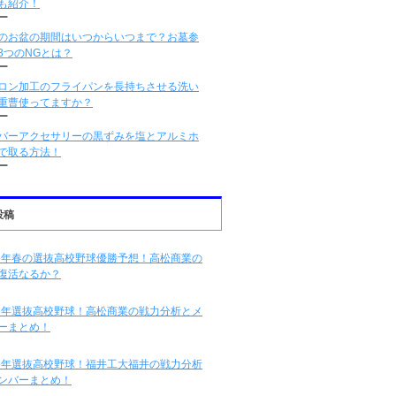
も紹介！
ー
のお盆の期間はいつからいつまで？お墓参
3つのNGとは？
ー
ロン加工のフライパンを長持ちさせる洗い
重曹使ってますか？
ー
バーアクセサリーの黒ずみを塩とアルミホ
で取る方法！
ー
投稿
16年春の選抜高校野球優勝予想！高松商業の
復活なるか？
16年選抜高校野球！高松商業の戦力分析とメ
ーまとめ！
16年選抜高校野球！福井工大福井の戦力分析
ンバーまとめ！