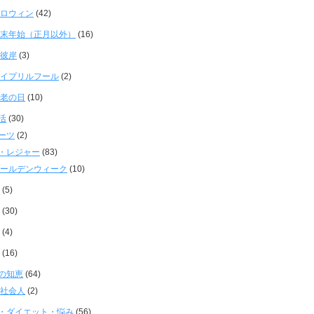
ロウィン
(42)
末年始（正月以外）
(16)
彼岸
(3)
イプリルフール
(2)
老の日
(10)
活
(30)
ーツ
(2)
・レジャー
(83)
ールデンウィーク
(10)
(5)
(30)
(4)
(16)
の知恵
(64)
社会人
(2)
・ダイエット・悩み
(56)