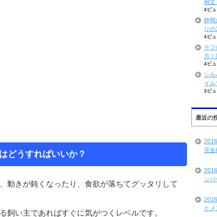
例文
4ビュ
静岡
りの
4ビュ
テフ
方！
4ビュ
シル
イル
3ビュ
最近の
20
完全
はどうすればいいか？
20
ンバ
、動きが鈍くなったり、食欲が落ちてグッタリして
20
とメ
る飼い主であればすぐに気がつくレベルです。