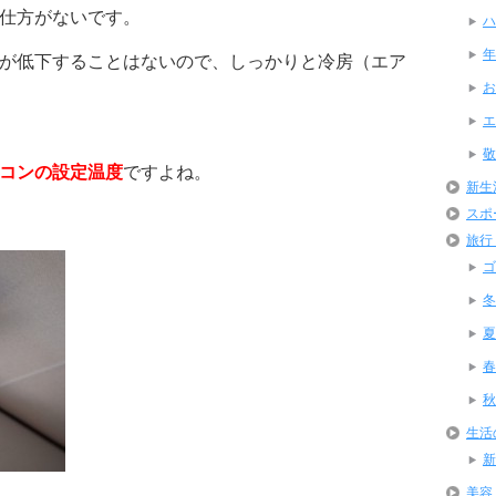
仕方がないです。
ハ
年
が低下することはないので、しっかりと冷房（エア
お
エ
敬
コンの設定温度
ですよね。
新生
スポ
旅行
ゴ
冬
夏
春
秋
生活
新
美容