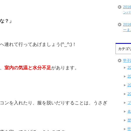
20
ンバ
な？」
20
ーま
連れて行ってあげましょう(^_^;)！
カテゴ
甲子
、
室内の気温と水分不足
があります。
2
2
2
2
コンを入れたり、服を脱いだりすることは、うさぎ
プ
名
歴
甲