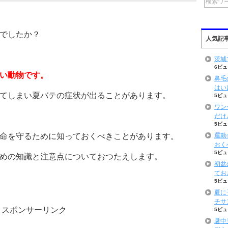
でしたか？
人気記
茨城
6ビュ
い動物です。
鼻毛
はい
てしまい夏バテの症状が出ることがあります。
5ビュ
ワン
だけ
5ビュ
命を守るために知っておくべきことがあります。
運動
おく
5ビュ
めの知識と注意点についておつたえします。
初盆
てお
5ビュ
夏に
チサ
スポンサーリンク
5ビュ
暑中