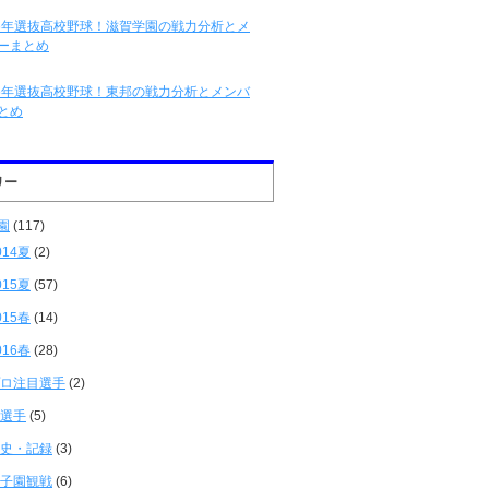
16年選抜高校野球！滋賀学園の戦力分析とメ
ーまとめ
16年選抜高校野球！東邦の戦力分析とメンバ
とめ
リー
園
(117)
014夏
(2)
015夏
(57)
015春
(14)
016春
(28)
ロ注目選手
(2)
選手
(5)
史・記録
(3)
子園観戦
(6)