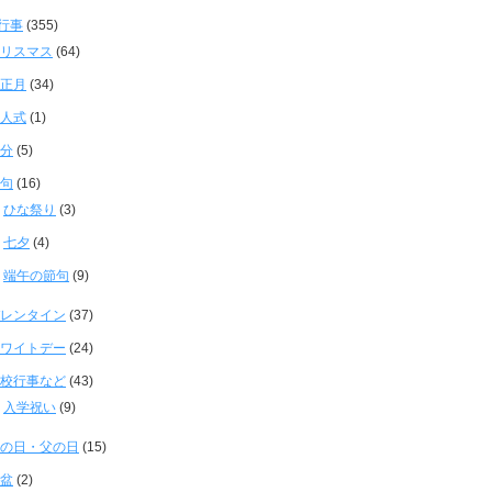
行事
(355)
リスマス
(64)
正月
(34)
人式
(1)
分
(5)
句
(16)
ひな祭り
(3)
七夕
(4)
端午の節句
(9)
レンタイン
(37)
ワイトデー
(24)
校行事など
(43)
入学祝い
(9)
の日・父の日
(15)
盆
(2)