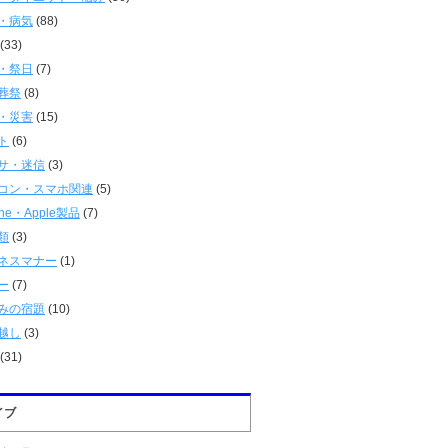
・病気
(88)
(33)
・祭日
(7)
葬祭
(8)
・災害
(15)
ト
(6)
サ・迷信
(3)
コン・スマホ関連
(5)
one・Apple製品
(7)
類
(3)
ネスマナー
(1)
ー
(7)
みの宿題
(10)
越し
(3)
(31)
イブ