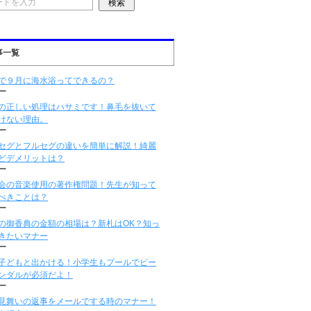
事一覧
で９月に海水浴ってできるの？
ー
の正しい処理はハサミです！鼻毛を抜いて
けない理由。
ー
セグとフルセグの違いを簡単に解説！綺麗
どデメリットは？
ー
会の音楽使用の著作権問題！先生が知って
べきことは？
ー
の御香典の金額の相場は？新札はOK？知っ
きたいマナー
ー
子どもと出かける！小学生もプールでビー
ンダルが必須だよ！
ー
見舞いの返事をメールでする時のマナー！