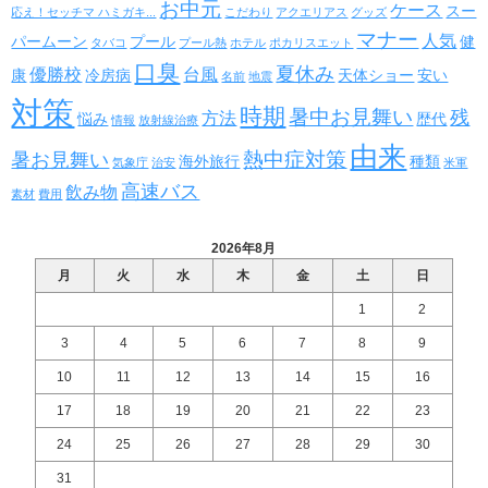
お中元
ケース
スー
応え！セッチマ ハミガキ...
こだわり
アクエリアス
グッズ
マナー
人気
パームーン
プール
健
タバコ
プール熱
ホテル
ポカリスエット
口臭
夏休み
優勝校
台風
康
冷房病
天体ショー
安い
名前
地震
対策
時期
暑中お見舞い
残
方法
悩み
歴代
情報
放射線治療
由来
熱中症対策
暑お見舞い
海外旅行
種類
気象庁
治安
米軍
高速バス
飲み物
素材
費用
2026年8月
月
火
水
木
金
土
日
1
2
3
4
5
6
7
8
9
10
11
12
13
14
15
16
17
18
19
20
21
22
23
24
25
26
27
28
29
30
31