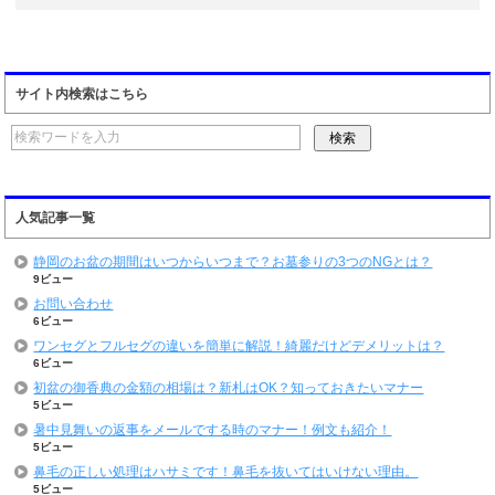
サイト内検索はこちら
人気記事一覧
静岡のお盆の期間はいつからいつまで？お墓参りの3つのNGとは？
9ビュー
お問い合わせ
6ビュー
ワンセグとフルセグの違いを簡単に解説！綺麗だけどデメリットは？
6ビュー
初盆の御香典の金額の相場は？新札はOK？知っておきたいマナー
5ビュー
暑中見舞いの返事をメールでする時のマナー！例文も紹介！
5ビュー
鼻毛の正しい処理はハサミです！鼻毛を抜いてはいけない理由。
5ビュー