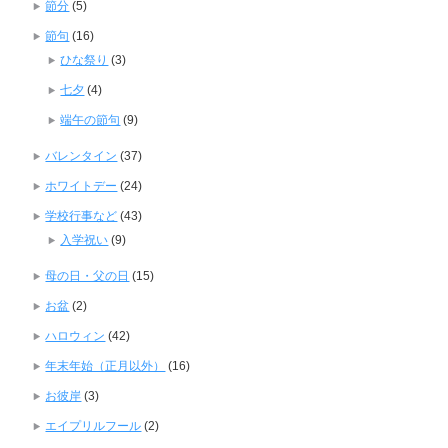
節分
(5)
節句
(16)
ひな祭り
(3)
七夕
(4)
端午の節句
(9)
バレンタイン
(37)
ホワイトデー
(24)
学校行事など
(43)
入学祝い
(9)
母の日・父の日
(15)
お盆
(2)
ハロウィン
(42)
年末年始（正月以外）
(16)
お彼岸
(3)
エイプリルフール
(2)