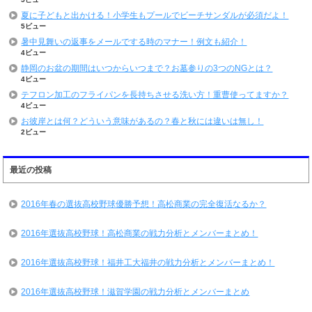
夏に子どもと出かける！小学生もプールでビーチサンダルが必須だよ！
5ビュー
暑中見舞いの返事をメールでする時のマナー！例文も紹介！
4ビュー
静岡のお盆の期間はいつからいつまで？お墓参りの3つのNGとは？
4ビュー
テフロン加工のフライパンを長持ちさせる洗い方！重曹使ってますか？
4ビュー
お彼岸とは何？どういう意味があるの？春と秋には違いは無し！
2ビュー
最近の投稿
2016年春の選抜高校野球優勝予想！高松商業の完全復活なるか？
2016年選抜高校野球！高松商業の戦力分析とメンバーまとめ！
2016年選抜高校野球！福井工大福井の戦力分析とメンバーまとめ！
2016年選抜高校野球！滋賀学園の戦力分析とメンバーまとめ