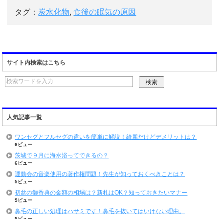
タグ：
炭水化物
,
食後の眠気の原因
サイト内検索はこちら
人気記事一覧
ワンセグとフルセグの違いを簡単に解説！綺麗だけどデメリットは？
6ビュー
茨城で９月に海水浴ってできるの？
6ビュー
運動会の音楽使用の著作権問題！先生が知っておくべきことは？
5ビュー
初盆の御香典の金額の相場は？新札はOK？知っておきたいマナー
5ビュー
鼻毛の正しい処理はハサミです！鼻毛を抜いてはいけない理由。
5ビュー