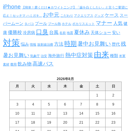
iPhone
【簡単！磨くだけ★ホワイトニング】「歯を白くしたい」と言うご要望に
お中元
ケース
スー
応え！セッチマ ハミガキ...
こだわり
アクエリアス
グッズ
マナー
人気
パームーン
プール
健
タバコ
プール熱
ホテル
ポカリスエット
口臭
夏休み
優勝校
台風
康
冷房病
天体ショー
安い
名前
地震
対策
時期
暑中お見舞い
残
方法
悩み
歴代
情報
放射線治療
由来
熱中症対策
暑お見舞い
海外旅行
種類
気象庁
治安
米軍
高速バス
飲み物
素材
費用
2026年8月
月
火
水
木
金
土
日
1
2
3
4
5
6
7
8
9
10
11
12
13
14
15
16
17
18
19
20
21
22
23