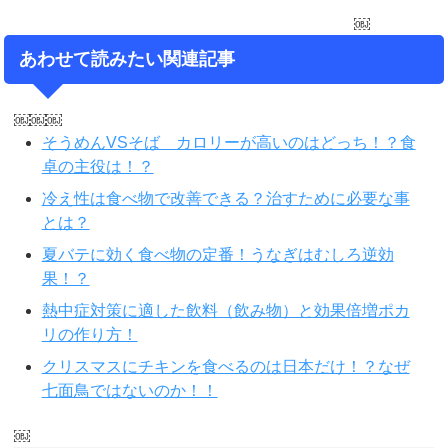
￼
あわせて読みたい関連記事
￼￼￼
そうめんVSそば カロリーが高いのはどっち！？食
卓の主役は！？
冷え性は食べ物で改善できる？治すために必要な事
とは？
夏バテに効く食べ物の定番！うなぎはむしろ逆効
果！？
熱中症対策に適した飲料（飲み物）と効果倍増ポカ
リの作り方！
クリスマスにチキンを食べるのは日本だけ！？なぜ
七面鳥ではないのか！！
￼