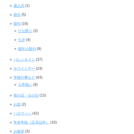
成人式
(1)
節分
(5)
節句
(16)
ひな祭り
(3)
七夕
(4)
端午の節句
(9)
バレンタイン
(37)
ホワイトデー
(24)
学校行事など
(43)
入学祝い
(9)
母の日・父の日
(15)
お盆
(2)
ハロウィン
(42)
年末年始（正月以外）
(16)
お彼岸
(3)