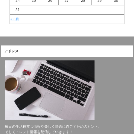
24
25
26
27
28
29
30
31
« 3月
アドレス
毎日の生活役立つ情報や楽しく快適に過ごすためのヒント、
そしてトレンド情報を配信していきます！