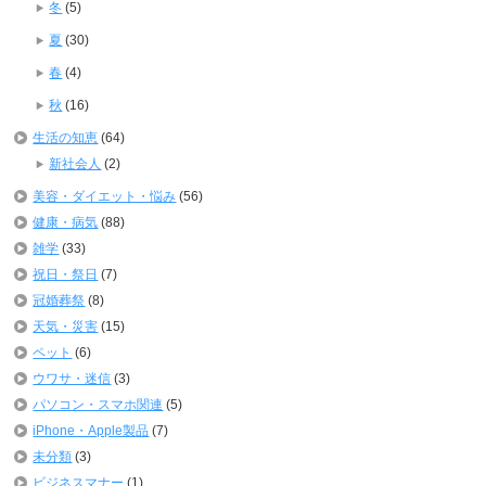
冬
(5)
夏
(30)
春
(4)
秋
(16)
生活の知恵
(64)
新社会人
(2)
美容・ダイエット・悩み
(56)
健康・病気
(88)
雑学
(33)
祝日・祭日
(7)
冠婚葬祭
(8)
天気・災害
(15)
ペット
(6)
ウワサ・迷信
(3)
パソコン・スマホ関連
(5)
iPhone・Apple製品
(7)
未分類
(3)
ビジネスマナー
(1)