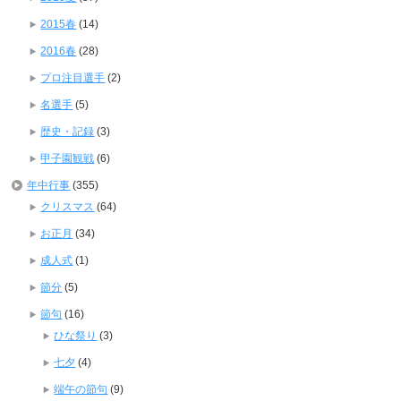
2015春
(14)
2016春
(28)
プロ注目選手
(2)
名選手
(5)
歴史・記録
(3)
甲子園観戦
(6)
年中行事
(355)
クリスマス
(64)
お正月
(34)
成人式
(1)
節分
(5)
節句
(16)
ひな祭り
(3)
七夕
(4)
端午の節句
(9)