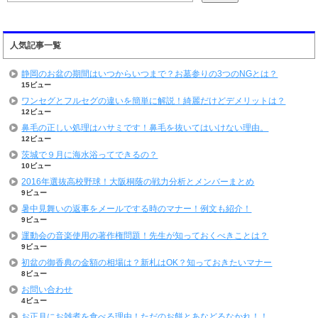
人気記事一覧
静岡のお盆の期間はいつからいつまで？お墓参りの3つのNGとは？
15ビュー
ワンセグとフルセグの違いを簡単に解説！綺麗だけどデメリットは？
12ビュー
鼻毛の正しい処理はハサミです！鼻毛を抜いてはいけない理由。
12ビュー
茨城で９月に海水浴ってできるの？
10ビュー
2016年選抜高校野球！大阪桐蔭の戦力分析とメンバーまとめ
9ビュー
暑中見舞いの返事をメールでする時のマナー！例文も紹介！
9ビュー
運動会の音楽使用の著作権問題！先生が知っておくべきことは？
9ビュー
初盆の御香典の金額の相場は？新札はOK？知っておきたいマナー
8ビュー
お問い合わせ
4ビュー
お正月にお雑煮を食べる理由！ただのお餅とあなどるなかれ！！