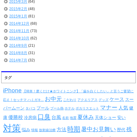
2015年3月
(64)
2015年2月
(48)
2015年1月
(81)
2014年12月
(68)
2014年11月
(73)
2014年10月
(62)
2014年9月
(21)
2014年8月
(31)
2014年7月
(32)
タグ
iPhone
【簡単！磨くだけ★ホワイトニング】「歯を白くしたい」と言うご要望に
お中元
ケース
スー
応え！セッチマ ハミガキ...
こだわり
アクエリアス
グッズ
マナー
人気
パームーン
プール
健
タバコ
プール熱
ホテル
ポカリスエット
口臭
夏休み
優勝校
台風
康
冷房病
天体ショー
安い
名前
地震
対策
時期
暑中お見舞い
残
方法
悩み
歴代
情報
放射線治療