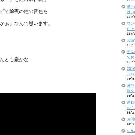
鼻毛
ビで除夜の鐘の音色を
はい
13ビ
かぁ」なんて思います。
ワン
だけ
11ビ
茨城
10ビ
初盆
てお
んとも厳かな
10ビ
20
ンバ
9ビュ
暑中
例文
9ビュ
運動
おく
9ビュ
お問
4ビュ
シル