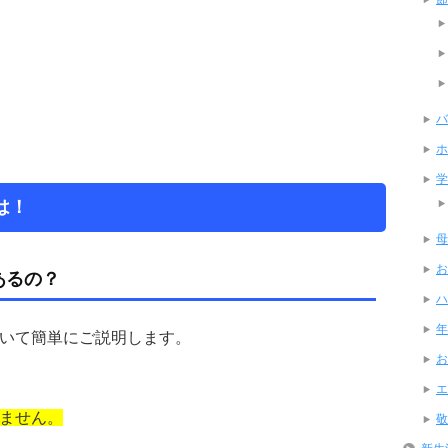
バ
ホ
学
は！
母
お
あるの？
ハ
年
いて簡単にご説明します。
お
エ
ません。
敬