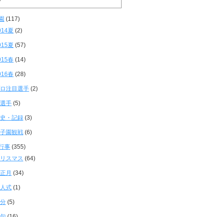
園
(117)
014夏
(2)
015夏
(57)
015春
(14)
016春
(28)
ロ注目選手
(2)
選手
(5)
史・記録
(3)
子園観戦
(6)
行事
(355)
リスマス
(64)
正月
(34)
人式
(1)
分
(5)
句
(16)