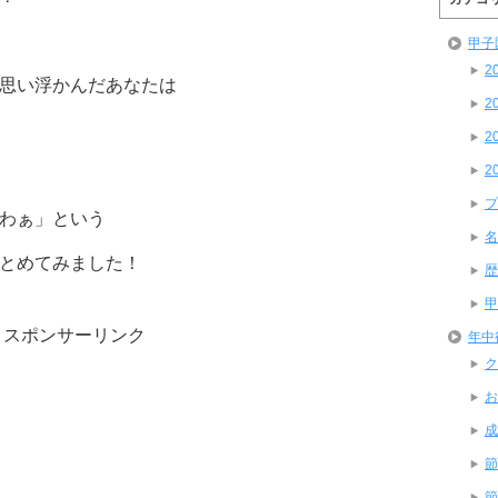
甲子
2
思い浮かんだあなたは
2
2
2
プ
わぁ」という
名
とめてみました！
歴
甲
スポンサーリンク
年中
ク
お
成
節
節