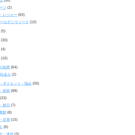
活
(30)
ーツ
(2)
・レジャー
(83)
ールデンウィーク
(10)
(5)
(30)
(4)
(16)
の知恵
(64)
社会人
(2)
・ダイエット・悩み
(56)
・病気
(88)
(33)
・祭日
(7)
葬祭
(8)
・災害
(15)
ト
(6)
サ・迷信
(3)