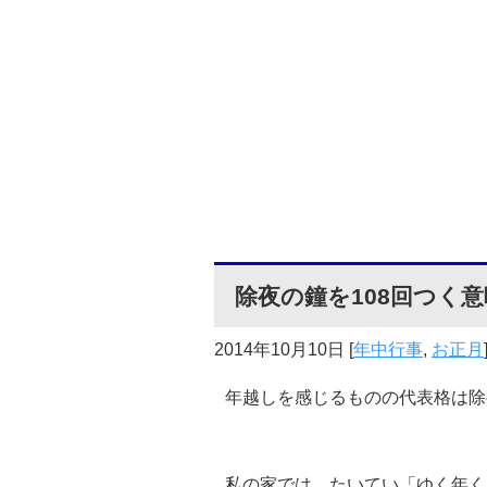
除夜の鐘を108回つく
2014年10月10日
[
年中行事
,
お正月
年越しを感じるものの代表格は除
私の家では、たいてい「ゆく年く