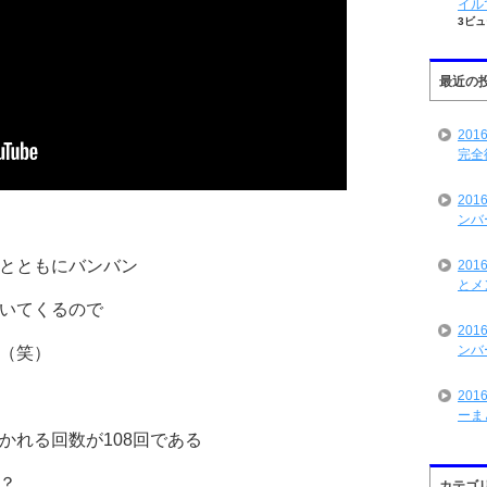
イル
3ビュ
最近の
20
完全
20
ンバ
とともにバンバン
20
とメ
いてくるので
20
ンバ
（笑）
20
ーま
かれる回数が108回である
？
カテゴ