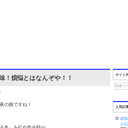
サイト
意味！煩悩とはなんぞや！！
]
夜の鐘ですね！
人気記
静岡
りの
る年」を紅白歌合戦が
16ビ