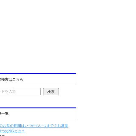
内検索はこちら
事一覧
のお盆の期間はいつからいつまで？お墓参
3つのNGとは？
ュー