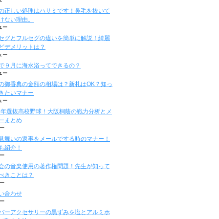
の正しい処理はハサミです！鼻毛を抜いて
けない理由。
ュー
セグとフルセグの違いを簡単に解説！綺麗
どデメリットは？
ュー
で９月に海水浴ってできるの？
ュー
の御香典の金額の相場は？新札はOK？知っ
きたいマナー
ュー
16年選抜高校野球！大阪桐蔭の戦力分析とメ
ーまとめ
ー
見舞いの返事をメールでする時のマナー！
も紹介！
ー
会の音楽使用の著作権問題！先生が知って
べきことは？
ー
い合わせ
ー
バーアクセサリーの黒ずみを塩とアルミホ