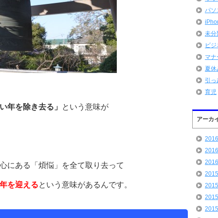
パソ
iPh
未分
ビジ
マナ
夏休
引っ
育児
い年を除き去る」
という意味が
アーカ
201
201
201
心にある「煩悩」を全て取り去って
201
年を迎える
という意味があるんです。
201
201
201