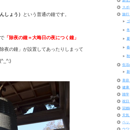
新生
スポ
んしょう）
という普通の鐘です。
旅行
ゴ
冬
で
「除夜の鐘＝大晦日の夜につく鐘」
夏
春
除夜の鐘」が設置してあったりしまって
秋
^;)
生活
新
美容
健康
雑学
祝日
冠婚
天気
ペッ
ウワ