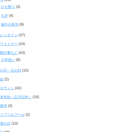
ひな祭り
(3)
七夕
(4)
端午の節句
(9)
レンタイン
(37)
ワイトデー
(24)
校行事など
(43)
入学祝い
(9)
の日・父の日
(15)
盆
(2)
ロウィン
(42)
末年始（正月以外）
(16)
彼岸
(3)
イプリルフール
(2)
老の日
(10)