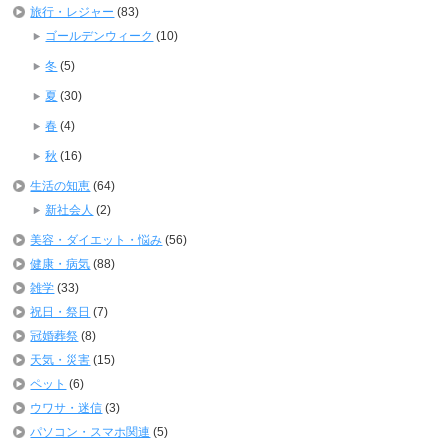
旅行・レジャー
(83)
ゴールデンウィーク
(10)
冬
(5)
夏
(30)
春
(4)
秋
(16)
生活の知恵
(64)
新社会人
(2)
美容・ダイエット・悩み
(56)
健康・病気
(88)
雑学
(33)
祝日・祭日
(7)
冠婚葬祭
(8)
天気・災害
(15)
ペット
(6)
ウワサ・迷信
(3)
パソコン・スマホ関連
(5)