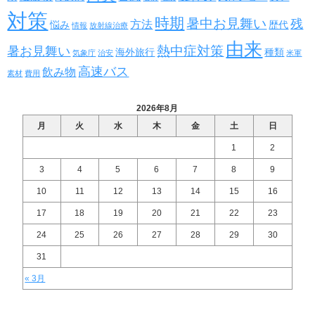
対策
時期
暑中お見舞い
残
方法
悩み
歴代
情報
放射線治療
由来
熱中症対策
暑お見舞い
海外旅行
種類
気象庁
治安
米軍
高速バス
飲み物
素材
費用
2026年8月
月
火
水
木
金
土
日
1
2
3
4
5
6
7
8
9
10
11
12
13
14
15
16
17
18
19
20
21
22
23
24
25
26
27
28
29
30
31
« 3月