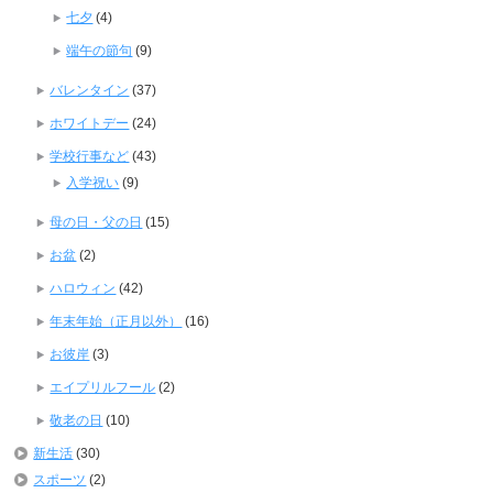
七夕
(4)
端午の節句
(9)
バレンタイン
(37)
ホワイトデー
(24)
学校行事など
(43)
入学祝い
(9)
母の日・父の日
(15)
お盆
(2)
ハロウィン
(42)
年末年始（正月以外）
(16)
お彼岸
(3)
エイプリルフール
(2)
敬老の日
(10)
新生活
(30)
スポーツ
(2)