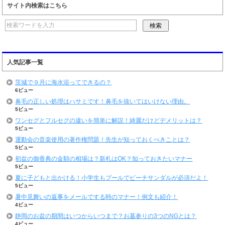
サイト内検索はこちら
人気記事一覧
茨城で９月に海水浴ってできるの？
6ビュー
鼻毛の正しい処理はハサミです！鼻毛を抜いてはいけない理由。
5ビュー
ワンセグとフルセグの違いを簡単に解説！綺麗だけどデメリットは？
5ビュー
運動会の音楽使用の著作権問題！先生が知っておくべきことは？
5ビュー
初盆の御香典の金額の相場は？新札はOK？知っておきたいマナー
5ビュー
夏に子どもと出かける！小学生もプールでビーチサンダルが必須だよ！
5ビュー
暑中見舞いの返事をメールでする時のマナー！例文も紹介！
4ビュー
静岡のお盆の期間はいつからいつまで？お墓参りの3つのNGとは？
4ビュー