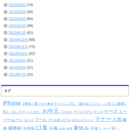
2015年5月
(74)
2015年4月
(40)
2015年3月
(64)
2015年2月
(48)
2015年1月
(81)
2014年12月
(68)
2014年11月
(73)
2014年10月
(62)
2014年9月
(21)
2014年8月
(31)
2014年7月
(32)
タグ
iPhone
【簡単！磨くだけ★ホワイトニング】「歯を白くしたい」と言うご要望に
お中元
ケース
スー
応え！セッチマ ハミガキ...
こだわり
アクエリアス
グッズ
マナー
人気
パームーン
プール
健
タバコ
プール熱
ホテル
ポカリスエット
口臭
夏休み
優勝校
台風
康
冷房病
天体ショー
安い
名前
地震