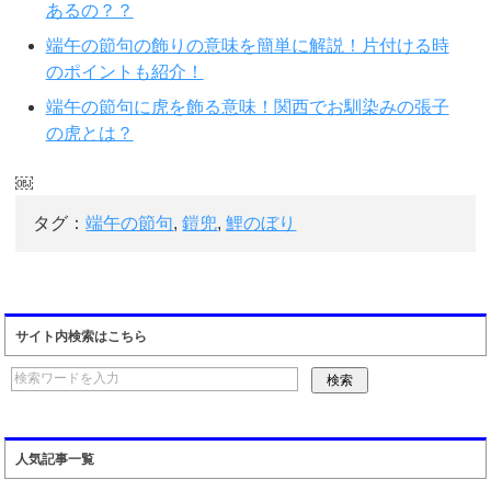
あるの？？
端午の節句の飾りの意味を簡単に解説！片付ける時
のポイントも紹介！
端午の節句に虎を飾る意味！関西でお馴染みの張子
の虎とは？
￼
タグ：
端午の節句
,
鎧兜
,
鯉のぼり
サイト内検索はこちら
人気記事一覧