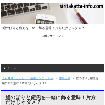
鯉のぼりと鎧兜を一緒に飾る意味！片方だけじゃダメ？
スポンサーリンク
メニュー
これ知りたかった！！情報センター TOP
年中行事
鯉のぼりと鎧兜を一
緒に飾る意味！片方だけじゃダメ？
鯉のぼりと鎧兜を一緒に飾る意味！片方
だけじゃダメ？