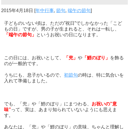
2015年4月18日
[
年中行事
,
節句
,
端午の節句
]
子どものいない頃は、ただの”祝日”でしかなかった「こど
もの日」ですが、男の子が生まれると、それは一転し、
「端午の節句」
というお祝いの日になります。
この日には、お祝いとして、
「兜」
や
「鯉のぼり」
を飾る
のが一般的です。
うちにも、息子がいるので、
初節句
の時は、特に気合いを
入れて準備しました。
でも、「兜」や「鯉のぼり」にまつわる、
お祝いの”意
味”
って、実は、あまり知られていないようにも思えま
す。
あなたは、「兜」や「鯉のぼり」の意味、ちゃんと理解し