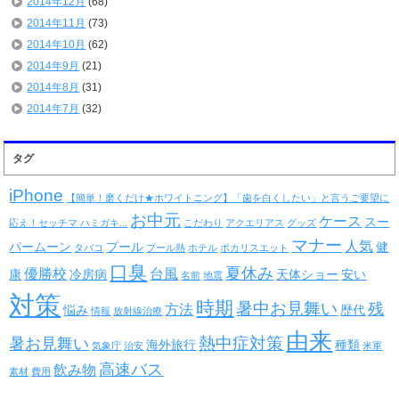
2014年12月
(68)
2014年11月
(73)
2014年10月
(62)
2014年9月
(21)
2014年8月
(31)
2014年7月
(32)
タグ
iPhone
【簡単！磨くだけ★ホワイトニング】「歯を白くしたい」と言うご要望に
お中元
ケース
スー
応え！セッチマ ハミガキ...
こだわり
アクエリアス
グッズ
マナー
人気
パームーン
プール
健
タバコ
プール熱
ホテル
ポカリスエット
口臭
夏休み
優勝校
台風
康
冷房病
天体ショー
安い
名前
地震
対策
時期
暑中お見舞い
残
方法
悩み
歴代
情報
放射線治療
由来
熱中症対策
暑お見舞い
海外旅行
種類
気象庁
治安
米軍
高速バス
飲み物
素材
費用