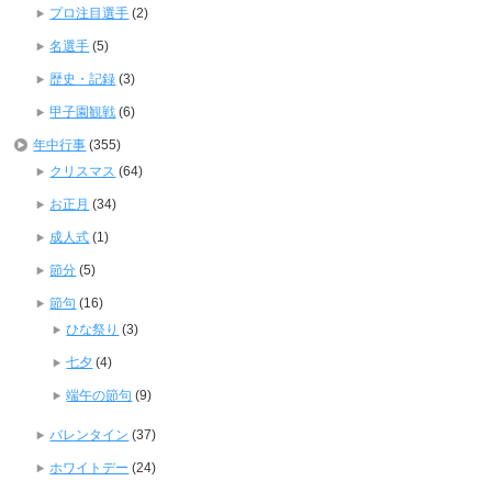
プロ注目選手
(2)
名選手
(5)
歴史・記録
(3)
甲子園観戦
(6)
年中行事
(355)
クリスマス
(64)
お正月
(34)
成人式
(1)
節分
(5)
節句
(16)
ひな祭り
(3)
七夕
(4)
端午の節句
(9)
バレンタイン
(37)
ホワイトデー
(24)