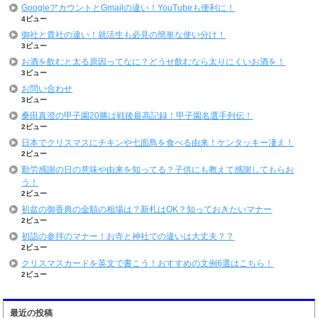
GoogleアカウントとGmailの違い！YouTubeも便利に！
4ビュー
御社と貴社の違い！就活生も必見の簡単な使い分け！
3ビュー
お酒を飲むと太る原因ってなに？どうせ飲むなら太りにくいお酒を！
3ビュー
お問い合わせ
3ビュー
桑田真澄の甲子園20勝は戦後最高記録！甲子園名選手列伝！
2ビュー
日本でクリスマスにチキンや七面鳥を食べる由来！ケンタッキー凄え！
2ビュー
勤労感謝の日の意味や由来を知ってる？子供にも教えて感謝してもらお
う！
2ビュー
初盆の御香典の金額の相場は？新札はOK？知っておきたいマナー
2ビュー
初詣の参拝のマナー！お寺と神社での違いは大丈夫？？
2ビュー
クリスマスカードを英文で書こう！おすすめの文例6選はこちら！
2ビュー
最近の投稿