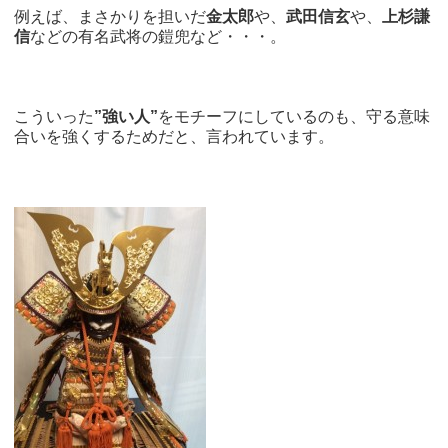
例えば、まさかりを担いだ
金太郎
や、
武田信玄
や、
上杉謙
信
などの有名武将の鎧兜など・・・。
こういった
”強い人”
をモチーフにしているのも、守る意味
合いを強くするためだと、言われています。