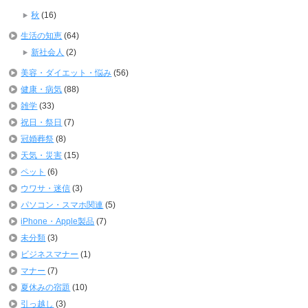
秋
(16)
生活の知恵
(64)
新社会人
(2)
美容・ダイエット・悩み
(56)
健康・病気
(88)
雑学
(33)
祝日・祭日
(7)
冠婚葬祭
(8)
天気・災害
(15)
ペット
(6)
ウワサ・迷信
(3)
パソコン・スマホ関連
(5)
iPhone・Apple製品
(7)
未分類
(3)
ビジネスマナー
(1)
マナー
(7)
夏休みの宿題
(10)
引っ越し
(3)