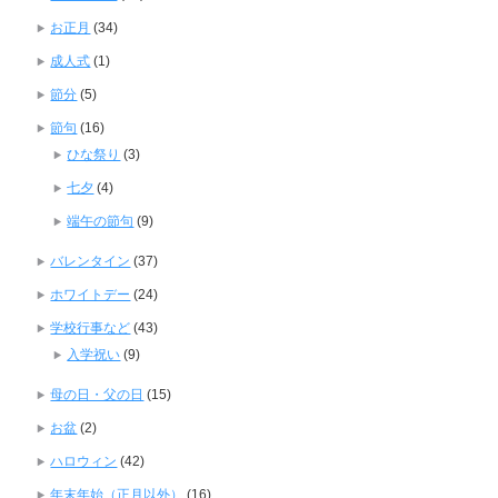
お正月
(34)
成人式
(1)
節分
(5)
節句
(16)
ひな祭り
(3)
七夕
(4)
端午の節句
(9)
バレンタイン
(37)
ホワイトデー
(24)
学校行事など
(43)
入学祝い
(9)
母の日・父の日
(15)
お盆
(2)
ハロウィン
(42)
年末年始（正月以外）
(16)