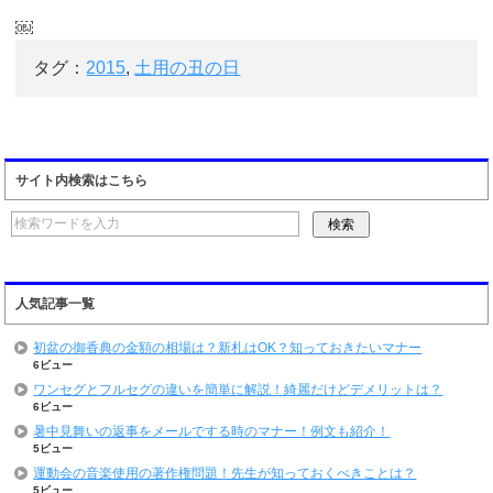
￼
タグ：
2015
,
土用の丑の日
サイト内検索はこちら
人気記事一覧
初盆の御香典の金額の相場は？新札はOK？知っておきたいマナー
6ビュー
ワンセグとフルセグの違いを簡単に解説！綺麗だけどデメリットは？
6ビュー
暑中見舞いの返事をメールでする時のマナー！例文も紹介！
5ビュー
運動会の音楽使用の著作権問題！先生が知っておくべきことは？
5ビュー