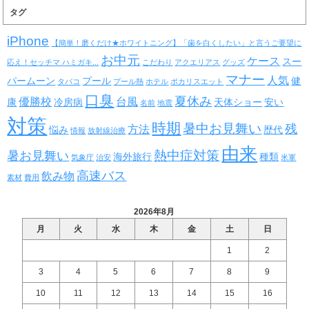
タグ
iPhone
【簡単！磨くだけ★ホワイトニング】「歯を白くしたい」と言うご要望に
お中元
ケース
スー
応え！セッチマ ハミガキ...
こだわり
アクエリアス
グッズ
マナー
人気
パームーン
プール
健
タバコ
プール熱
ホテル
ポカリスエット
口臭
夏休み
優勝校
台風
康
冷房病
天体ショー
安い
名前
地震
対策
時期
暑中お見舞い
残
方法
悩み
歴代
情報
放射線治療
由来
熱中症対策
暑お見舞い
海外旅行
種類
気象庁
治安
米軍
高速バス
飲み物
素材
費用
2026年8月
月
火
水
木
金
土
日
1
2
3
4
5
6
7
8
9
10
11
12
13
14
15
16