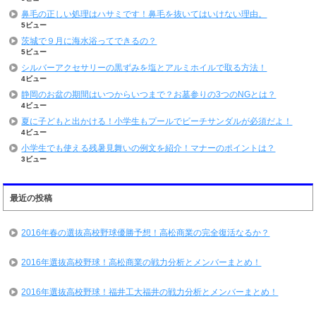
鼻毛の正しい処理はハサミです！鼻毛を抜いてはいけない理由。
5ビュー
茨城で９月に海水浴ってできるの？
5ビュー
シルバーアクセサリーの黒ずみを塩とアルミホイルで取る方法！
4ビュー
静岡のお盆の期間はいつからいつまで？お墓参りの3つのNGとは？
4ビュー
夏に子どもと出かける！小学生もプールでビーチサンダルが必須だよ！
4ビュー
小学生でも使える残暑見舞いの例文を紹介！マナーのポイントは？
3ビュー
最近の投稿
2016年春の選抜高校野球優勝予想！高松商業の完全復活なるか？
2016年選抜高校野球！高松商業の戦力分析とメンバーまとめ！
2016年選抜高校野球！福井工大福井の戦力分析とメンバーまとめ！