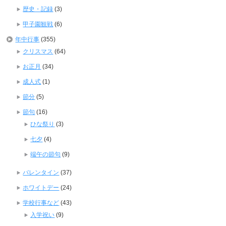
歴史・記録
(3)
甲子園観戦
(6)
年中行事
(355)
クリスマス
(64)
お正月
(34)
成人式
(1)
節分
(5)
節句
(16)
ひな祭り
(3)
七夕
(4)
端午の節句
(9)
バレンタイン
(37)
ホワイトデー
(24)
学校行事など
(43)
入学祝い
(9)