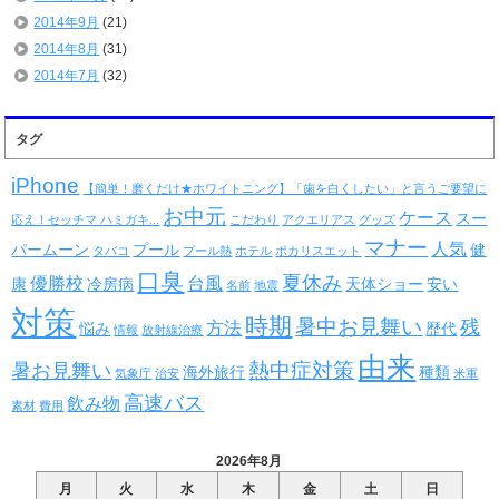
2014年9月
(21)
2014年8月
(31)
2014年7月
(32)
タグ
iPhone
【簡単！磨くだけ★ホワイトニング】「歯を白くしたい」と言うご要望に
お中元
ケース
スー
応え！セッチマ ハミガキ...
こだわり
アクエリアス
グッズ
マナー
人気
パームーン
プール
健
タバコ
プール熱
ホテル
ポカリスエット
口臭
夏休み
優勝校
台風
康
冷房病
天体ショー
安い
名前
地震
対策
時期
暑中お見舞い
残
方法
悩み
歴代
情報
放射線治療
由来
熱中症対策
暑お見舞い
海外旅行
種類
気象庁
治安
米軍
高速バス
飲み物
素材
費用
2026年8月
月
火
水
木
金
土
日