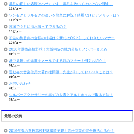
鼻毛の正しい処理はハサミです！鼻毛を抜いてはいけない理由。
12ビュー
ワンセグとフルセグの違いを簡単に解説！綺麗だけどデメリットは？
11ビュー
茨城で９月に海水浴ってできるの？
10ビュー
初盆の御香典の金額の相場は？新札はOK？知っておきたいマナー
10ビュー
2016年選抜高校野球！大阪桐蔭の戦力分析とメンバーまとめ
9ビュー
暑中見舞いの返事をメールでする時のマナー！例文も紹介！
9ビュー
運動会の音楽使用の著作権問題！先生が知っておくべきことは？
9ビュー
お問い合わせ
4ビュー
シルバーアクセサリーの黒ずみを塩とアルミホイルで取る方法！
3ビュー
最近の投稿
2016年春の選抜高校野球優勝予想！高松商業の完全復活なるか？