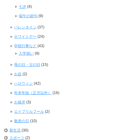
七夕
(4)
端午の節句
(9)
バレンタイン
(37)
ホワイトデー
(24)
学校行事など
(43)
入学祝い
(9)
母の日・父の日
(15)
お盆
(2)
ハロウィン
(42)
年末年始（正月以外）
(16)
お彼岸
(3)
エイプリルフール
(2)
敬老の日
(10)
新生活
(30)
スポーツ
(2)