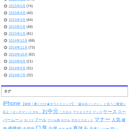
2015年5月
(74)
2015年4月
(40)
2015年3月
(64)
2015年2月
(48)
2015年1月
(81)
2014年12月
(68)
2014年11月
(73)
2014年10月
(62)
2014年9月
(21)
2014年8月
(31)
2014年7月
(32)
タグ
iPhone
【簡単！磨くだけ★ホワイトニング】「歯を白くしたい」と言うご要望に
お中元
ケース
スー
応え！セッチマ ハミガキ...
こだわり
アクエリアス
グッズ
マナー
人気
パームーン
プール
健
タバコ
プール熱
ホテル
ポカリスエット
口臭
夏休み
優勝校
台風
康
冷房病
天体ショー
安い