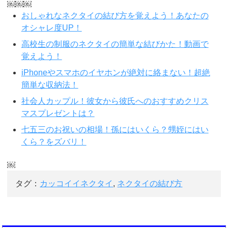
￼￼￼
おしゃれなネクタイの結び方を覚えよう！あなたの
オシャレ度UP！
高校生の制服のネクタイの簡単な結びかた！動画で
覚えよう！
iPhoneやスマホのイヤホンが絶対に絡まない！超絶
簡単な収納法！
社会人カップル！彼女から彼氏へのおすすめクリス
マスプレゼントは？
七五三のお祝いの相場！孫にはいくら？甥姪にはい
くら？をズバリ！
￼
タグ：
カッコイイネクタイ
,
ネクタイの結び方