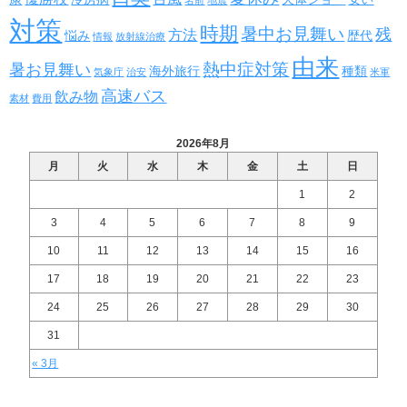
名前
地震
対策
時期
暑中お見舞い
残
方法
悩み
歴代
情報
放射線治療
由来
熱中症対策
暑お見舞い
海外旅行
種類
気象庁
治安
米軍
高速バス
飲み物
素材
費用
2026年8月
月
火
水
木
金
土
日
1
2
3
4
5
6
7
8
9
10
11
12
13
14
15
16
17
18
19
20
21
22
23
24
25
26
27
28
29
30
31
« 3月