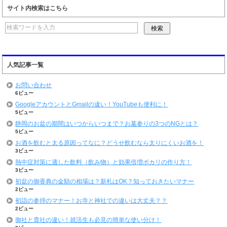
サイト内検索はこちら
人気記事一覧
お問い合わせ
6ビュー
GoogleアカウントとGmailの違い！YouTubeも便利に！
5ビュー
静岡のお盆の期間はいつからいつまで？お墓参りの3つのNGとは？
5ビュー
お酒を飲むと太る原因ってなに？どうせ飲むなら太りにくいお酒を！
3ビュー
熱中症対策に適した飲料（飲み物）と効果倍増ポカリの作り方！
3ビュー
初盆の御香典の金額の相場は？新札はOK？知っておきたいマナー
2ビュー
初詣の参拝のマナー！お寺と神社での違いは大丈夫？？
2ビュー
御社と貴社の違い！就活生も必見の簡単な使い分け！