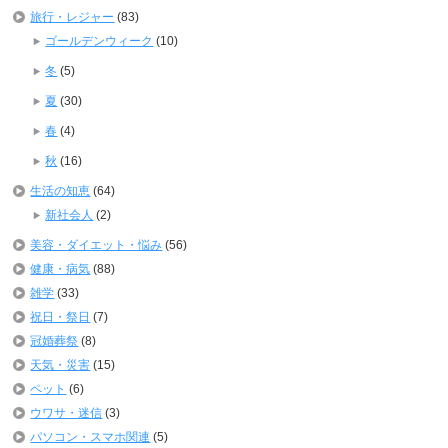
旅行・レジャー
(83)
ゴールデンウィーク
(10)
冬
(5)
夏
(30)
春
(4)
秋
(16)
生活の知恵
(64)
新社会人
(2)
美容・ダイエット・悩み
(56)
健康・病気
(88)
雑学
(33)
祝日・祭日
(7)
冠婚葬祭
(8)
天気・災害
(15)
ペット
(6)
ウワサ・迷信
(3)
パソコン・スマホ関連
(5)