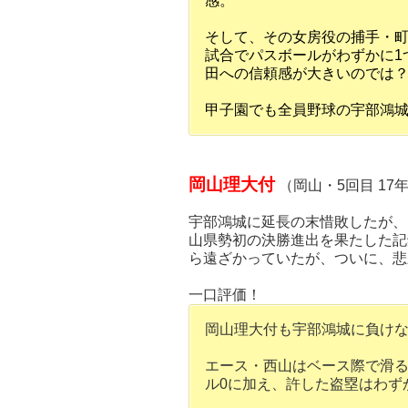
感。
そして、その女房役の捕手・町
試合でパスボールがわずかに1
田への信頼感が大きいのでは
甲子園でも全員野球の宇部鴻
岡山理大付
（岡山・5回目 17
宇部鴻城に延長の末惜敗したが、
山県勢初の決勝進出を果たした記
ら遠ざかっていたが、ついに、悲
一口評価！
岡山理大付も宇部鴻城に負け
エース・西山はベース際で滑
ル0に加え、許した盗塁はわず