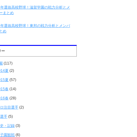
16年選抜高校野球！滋賀学園の戦力分析とメ
ーまとめ
16年選抜高校野球！東邦の戦力分析とメンバ
とめ
リー
園
(117)
014夏
(2)
015夏
(57)
015春
(14)
016春
(28)
ロ注目選手
(2)
選手
(5)
史・記録
(3)
子園観戦
(6)