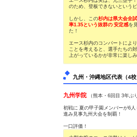
エース杉内は実は、元三塁手
のため、登板できないという
しかし、この
杉内は県大会全
率1.35という抜群の 安定感
を
た！
エース杉内のコンバートによ
ことを考えると、選手たちの
上がっているかが非常に楽し
九州・沖縄地区代表（4校
九州学院
（熊本・6回目 3年ぶ
初戦に 夏の甲子園メンバーが6
進み見事九州大会を制覇！
一口評価！