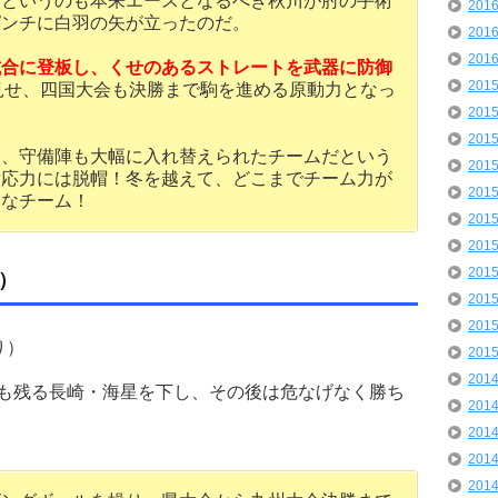
！というのも本来エースとなるべき秋川が肘の手術
201
ピンチに白羽の矢が立ったのだ。
201
201
試合に登板し、くせのあるストレートを武器に防御
201
見せ、四国大会も決勝まで駒を進める原動力となっ
201
201
り、守備陣も大幅に入れ替えられたチームだという
201
対応力には脱帽！冬を越えて、どこまでチーム力が
201
みなチーム！
201
201
201
）
201
201
り）
201
201
人も残る長崎・海星を下し、その後は危なげなく勝ち
201
201
201
201