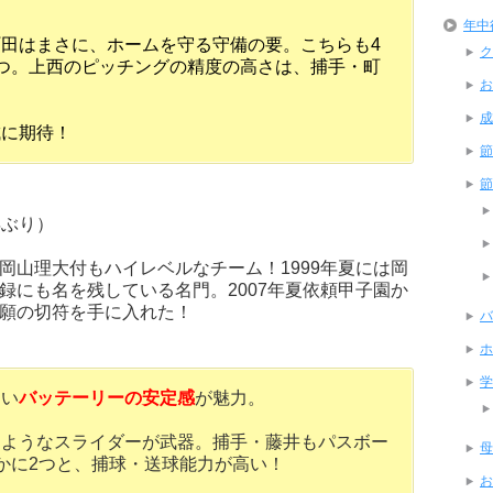
年中
田はまさに、ホームを守る守備の要。こちらも4
ク
つ。上西のピッチングの精度の高さは、捕手・町
お
？
成
城に期待！
節
節
年ぶり）
岡山理大付もハイレベルなチーム！1999年夏には岡
録にも名を残している名門。2007年夏依頼甲子園か
願の切符を手に入れた！
バ
ホ
学
ない
バッテーリーの安定感
が魅力。
るようなスライダーが武器。捕手・藤井もパスボー
母
かに2つと、捕球・送球能力が高い！
お