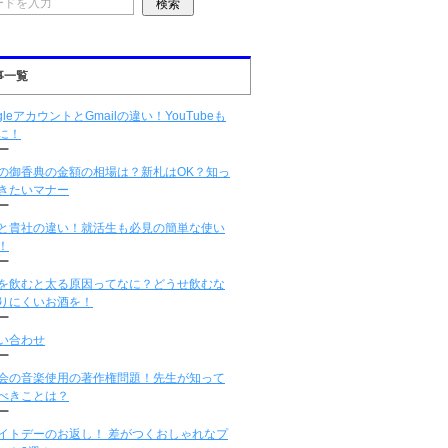
事一覧
gleアカウントとGmailの違い！YouTubeも
に！
ー
の御香典の金額の相場は？新札はOK？知っ
きたいマナー
ー
と貴社の違い！就活生も必見の簡単な使い
！
ー
を飲むと太る原因ってなに？どうせ飲むな
りにくいお酒を！
ー
い合わせ
ー
会の音楽使用の著作権問題！先生が知って
べきことは？
ー
イトデーのお返し！ 差がつくおしゃれなプ