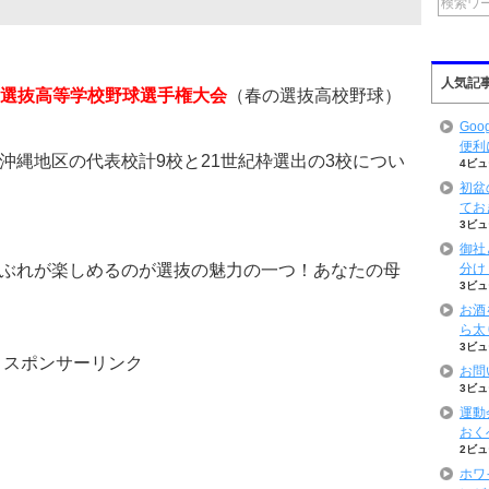
人気記
回選抜高等学校野球選手権大会
（春の選抜高校野球）
Goo
便利
沖縄地区の代表校計9校と21世紀枠選出の3校につい
4ビュ
初盆
てお
3ビュ
御社
ぶれが楽しめるのが選抜の魅力の一つ！あなたの母
分け
3ビュ
お酒
ら太
3ビュ
スポンサーリンク
お問
3ビュ
運動
おく
2ビュ
ホワ