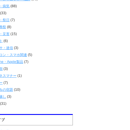
・病気
(88)
(33)
・祭日
(7)
葬祭
(8)
・災害
(15)
ト
(6)
サ・迷信
(3)
コン・スマホ関連
(5)
one・Apple製品
(7)
類
(3)
ネスマナー
(1)
ー
(7)
みの宿題
(10)
越し
(3)
(31)
イブ