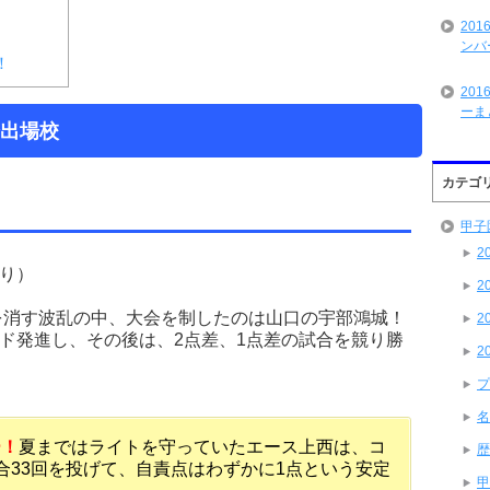
20
ンバ
！
20
ーま
会出場校
カテゴ
甲子
2
ぶり）
2
姿を消す波乱の中、大会を制したのは山口の宇部鴻城！
2
ド発進し、その後は、2点差、1点差の試合を競り勝
2
プ
名
ー！
夏まではライトを守っていたエース上西は、コ
歴
合33回を投げて、自責点はわずかに1点という安定
甲