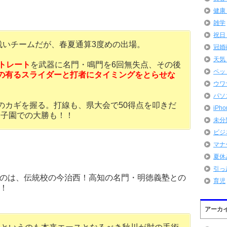
健康
雑学
祝日
の浅いチームだが、春夏通算3度めの出場。
冠婚
天気
ストレート
を武器に名門・鳴門を6回無失点、その後
ペッ
の有るスライダーと打者にタイミングをとらせな
ウワ
パソ
のカギを握る。打線も、県大会で50得点を叩きだ
iPh
甲子園での大勝も！！
未分
ビジ
マナ
夏休
）
引っ
のは、伝統校の今治西！高知の名門・明徳義塾との
育児
！
アーカ