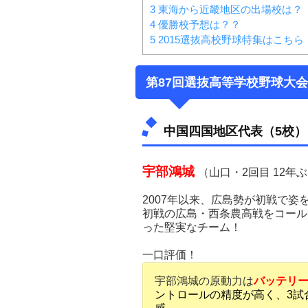
3
東海から近畿地区の出場校は？
4
優勝校予想は？？
5
2015選抜高校野球特集はこちら
第87回選抜高等学校野球大
中国四国地区代表（5校）
宇部鴻城
（山口・2回目 12年
2007年以来、広島勢が初戦で
初戦の広島・西条農高戦をコール
った堅実なチーム！
一口評価！
宇部鴻城の原動力は
バッテリ
ントロールの精度が高く、3試