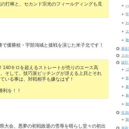
花の打棒と、セカンド宗光のフィールディングも見
ハ
年
お
エ
敬
勝で優勝校・宇部鴻城と接戦を演じた米子北です！
新生
スポ
旅行
！140キロを超えるストレートが売りのエース高
ゴ
本、そして、技巧派ピッチングが冴える上貝とそれ
冬
っている事は、対戦相手も嫌なはず！
夏
勝利を！！
春
秋
生活
新
県大会、悪夢の初戦敗退の雪辱を晴らし堂々の初出
美容