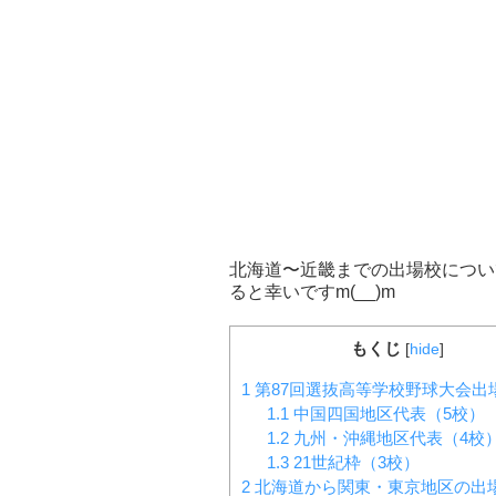
北海道〜近畿までの出場校につい
ると幸いですm(__)m
もくじ
[
hide
]
1
第87回選抜高等学校野球大会出
1.1
中国四国地区代表（5校）
1.2
九州・沖縄地区代表（4校
1.3
21世紀枠（3校）
2
北海道から関東・東京地区の出