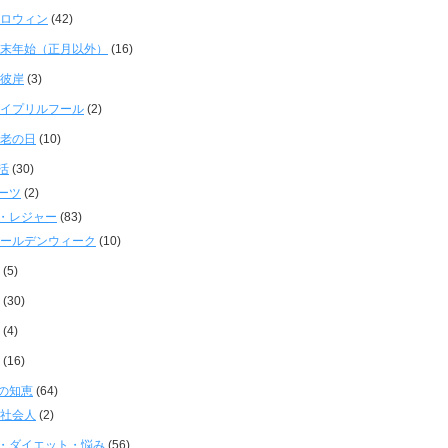
ロウィン
(42)
末年始（正月以外）
(16)
彼岸
(3)
イプリルフール
(2)
老の日
(10)
活
(30)
ーツ
(2)
・レジャー
(83)
ールデンウィーク
(10)
(5)
(30)
(4)
(16)
の知恵
(64)
社会人
(2)
・ダイエット・悩み
(56)