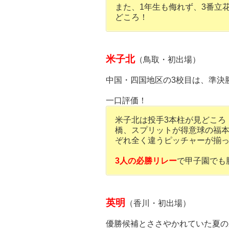
また、1年生も侮れず、3番立
どころ！
米子北
（鳥取・初出場）
中国・四国地区の3校目は、準決
一口評価！
米子北は投手3本柱が見どころ
橋、スプリットが得意球の福
ぞれ全く違うピッチャーが揃
3人の必勝リレー
で甲子園でも
英明
（香川・初出場）
優勝候補とささやかれていた夏の