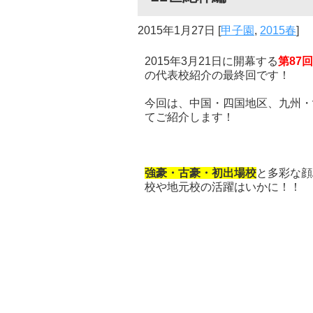
2015年1月27日
[
甲子園
,
2015春
]
2015年3月21日に開幕する
第87
の代表校紹介の最終回です！
今回は、中国・四国地区、九州・
てご紹介します！
強豪・古豪・初出場校
と多彩な顔
校や地元校の活躍はいかに！！