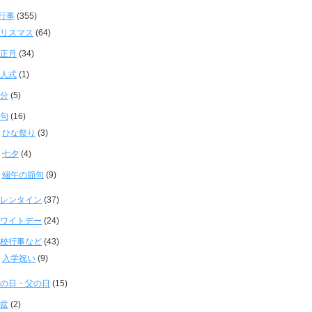
行事
(355)
リスマス
(64)
正月
(34)
人式
(1)
分
(5)
句
(16)
ひな祭り
(3)
七夕
(4)
端午の節句
(9)
レンタイン
(37)
ワイトデー
(24)
校行事など
(43)
入学祝い
(9)
の日・父の日
(15)
盆
(2)