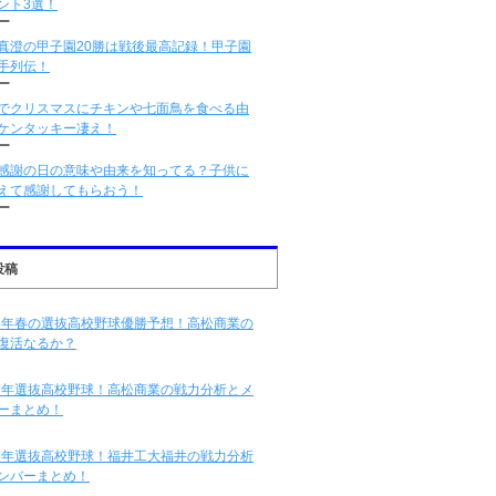
ント3選！
ー
真澄の甲子園20勝は戦後最高記録！甲子園
手列伝！
ー
でクリスマスにチキンや七面鳥を食べる由
ケンタッキー凄え！
ー
感謝の日の意味や由来を知ってる？子供に
えて感謝してもらおう！
ー
投稿
16年春の選抜高校野球優勝予想！高松商業の
復活なるか？
16年選抜高校野球！高松商業の戦力分析とメ
ーまとめ！
16年選抜高校野球！福井工大福井の戦力分析
ンバーまとめ！