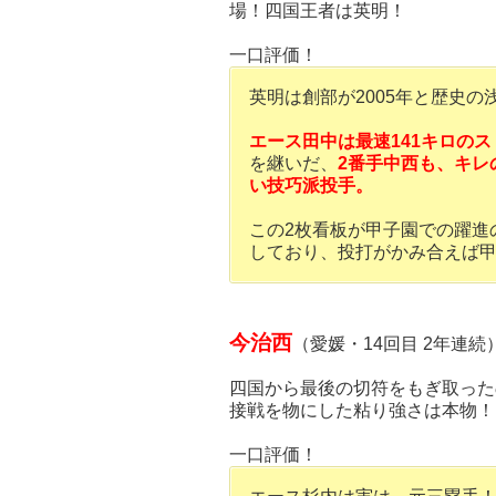
場！四国王者は英明！
一口評価！
英明は創部が2005年と歴史
エース田中は最速141キロの
を継いだ、
2番手中西も、キレ
い技巧派投手。
この2枚看板が甲子園での躍進
しており、投打がかみ合えば
今治西
（愛媛・14回目 2年連続
四国から最後の切符をもぎ取った
接戦を物にした粘り強さは本物！
一口評価！