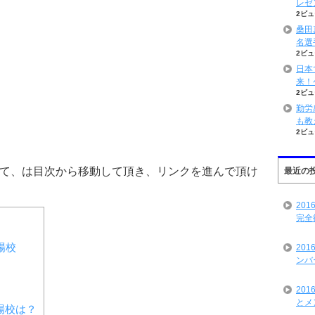
レゼ
2ビュ
桑田
名選
2ビュ
日本
来！
2ビュ
勤労
も教
2ビュ
て、は目次から移動して頂き、リンクを進んで頂け
最近の
20
完全
場校
20
ンバ
）
20
とメ
場校は？