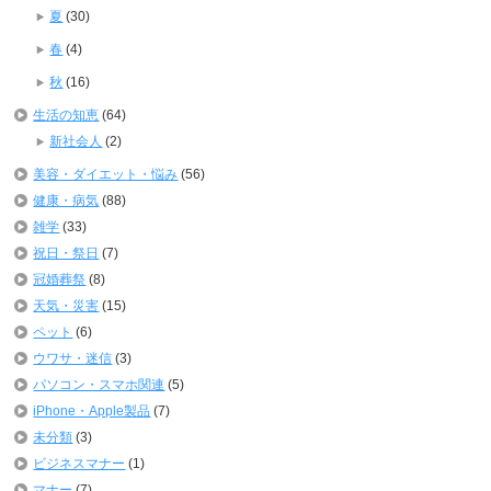
夏
(30)
春
(4)
秋
(16)
生活の知恵
(64)
新社会人
(2)
美容・ダイエット・悩み
(56)
健康・病気
(88)
雑学
(33)
祝日・祭日
(7)
冠婚葬祭
(8)
天気・災害
(15)
ペット
(6)
ウワサ・迷信
(3)
パソコン・スマホ関連
(5)
iPhone・Apple製品
(7)
未分類
(3)
ビジネスマナー
(1)
マナー
(7)