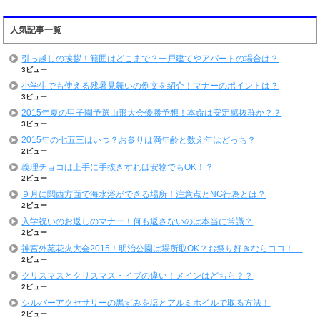
人気記事一覧
引っ越しの挨拶！範囲はどこまで？一戸建てやアパートの場合は？
3ビュー
小学生でも使える残暑見舞いの例文を紹介！マナーのポイントは？
3ビュー
2015年夏の甲子園予選山形大会優勝予想！本命は安定感抜群か？？
3ビュー
2015年の七五三はいつ？お参りは満年齢と数え年はどっち？
2ビュー
義理チョコは上手に手抜きすれば安物でもOK！？
2ビュー
９月に関西方面で海水浴ができる場所！注意点とNG行為とは？
2ビュー
入学祝いのお返しのマナー！何も返さないのは本当に常識？
2ビュー
神宮外苑花火大会2015！明治公園は場所取OK？お祭り好きならココ！
2ビュー
クリスマスとクリスマス・イブの違い！メインはどちら？？
2ビュー
シルバーアクセサリーの黒ずみを塩とアルミホイルで取る方法！
2ビュー