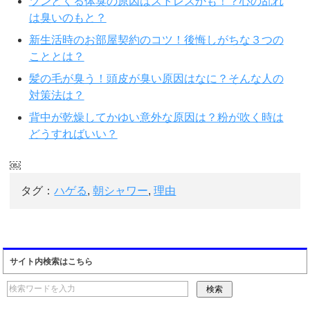
ツンとくる体臭の原因はストレスかも！？心の乱れ
は臭いのもと？
新生活時のお部屋契約のコツ！後悔しがちな３つの
こととは？
髪の毛が臭う！頭皮が臭い原因はなに？そんな人の
対策法は？
背中が乾燥してかゆい意外な原因は？粉が吹く時は
どうすればいい？
￼
タグ：
ハゲる
,
朝シャワー
,
理由
サイト内検索はこちら