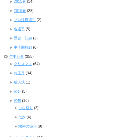
2015春
(14)
2016春
(28)
プロ注目選手
(2)
名選手
(5)
歴史・記録
(3)
甲子園観戦
(6)
年中行事
(355)
クリスマス
(64)
お正月
(34)
成人式
(1)
節分
(5)
節句
(16)
ひな祭り
(3)
七夕
(4)
端午の節句
(9)