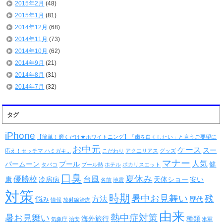
2015年2月
(48)
2015年1月
(81)
2014年12月
(68)
2014年11月
(73)
2014年10月
(62)
2014年9月
(21)
2014年8月
(31)
2014年7月
(32)
タグ
iPhone
【簡単！磨くだけ★ホワイトニング】「歯を白くしたい」と言うご要望に
お中元
ケース
スー
応え！セッチマ ハミガキ...
こだわり
アクエリアス
グッズ
マナー
人気
パームーン
プール
健
タバコ
プール熱
ホテル
ポカリスエット
口臭
夏休み
優勝校
台風
康
冷房病
天体ショー
安い
名前
地震
対策
時期
暑中お見舞い
残
方法
悩み
歴代
情報
放射線治療
由来
熱中症対策
暑お見舞い
海外旅行
種類
気象庁
治安
米軍