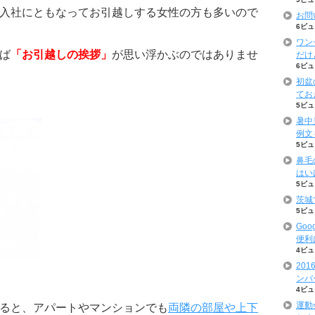
入社にともなってお引越しする女性の方も多いので
お問
6ビュ
ワン
ば
「お引越しの挨拶」
が思い浮かぶのではありませ
だけ
6ビュ
初盆
てお
5ビュ
暑中
例文
5ビュ
鼻毛
はい
5ビュ
茨城
5ビュ
Goo
便利
4ビュ
20
ンバ
4ビュ
運動
ると、アパートやマンションでも
両隣の部屋や上下