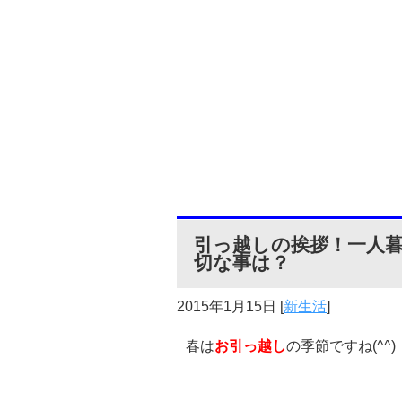
引っ越しの挨拶！一人
切な事は？
2015年1月15日
[
新生活
]
春は
お引っ越し
の季節ですね(^^)