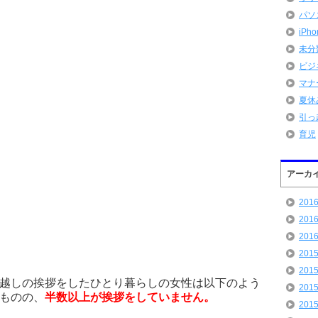
パソ
iPh
未分
ビジ
マナ
夏休
引っ
育児
アーカ
201
201
201
201
201
越しの挨拶をしたひとり暮らしの女性は以下のよう
201
ものの、
半数以上が挨拶をしていません。
201