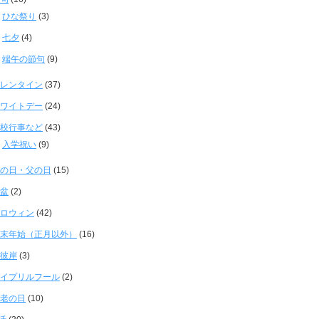
ひな祭り
(3)
七夕
(4)
端午の節句
(9)
レンタイン
(37)
ワイトデー
(24)
校行事など
(43)
入学祝い
(9)
の日・父の日
(15)
盆
(2)
ロウィン
(42)
末年始（正月以外）
(16)
彼岸
(3)
イプリルフール
(2)
老の日
(10)