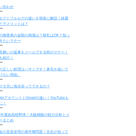
い合わせ
ー
セグとフルセグの違いを簡単に解説！綺麗
どデメリットは？
ー
の御香典の金額の相場は？新札はOK？知っ
きたいマナー
ー
見舞いの返事をメールでする時のマナー！
も紹介！
ー
の正しい処理はハサミです！鼻毛を抜いて
けない理由。
ー
で９月に海水浴ってできるの？
ー
gleアカウントとGmailの違い！YouTubeも
に！
ー
16年選抜高校野球！大阪桐蔭の戦力分析とメ
ーまとめ
ー
会の音楽使用の著作権問題！先生が知って