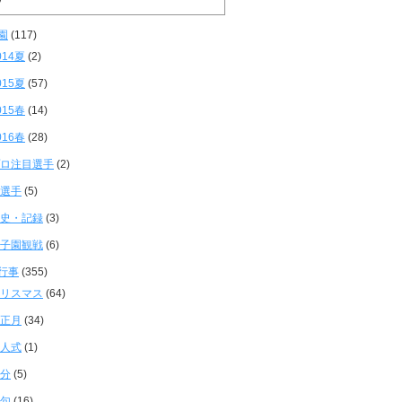
園
(117)
014夏
(2)
015夏
(57)
015春
(14)
016春
(28)
ロ注目選手
(2)
選手
(5)
史・記録
(3)
子園観戦
(6)
行事
(355)
リスマス
(64)
正月
(34)
人式
(1)
分
(5)
句
(16)