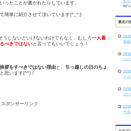
おく
いったことが書かれたりしています。
4ビュ
簡単に紹介させて頂いています(^_^;)
最近の
20
がそうしないといけないわけでもなく、むしろ
一人暮
完全
るべきではない
と言ってもいいでしょう！
20
ンバ
挨拶をすべきではない理由
と、
引っ越しの日のちょ
20
思います(^^)！
とメ
20
ンバ
スポンサーリンク
20
ーま
カテゴ