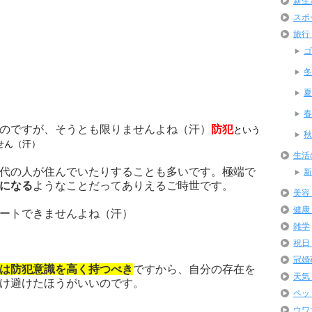
新生
スポ
旅行
ゴ
冬
夏
春
のですが、そうとも限りませんよね（汗）
防犯
という
秋
せん（汗）
生活
代の人が住んでいたりすることも多いです。極端で
新
になる
ようなことだってありえるご時世です。
美容
健康
ートできませんよね（汗）
雑学
祝日
冠婚
は防犯意識を高く持つべき
ですから、自分の存在を
天気
け避けたほうがいいのです。
ペッ
ウワ