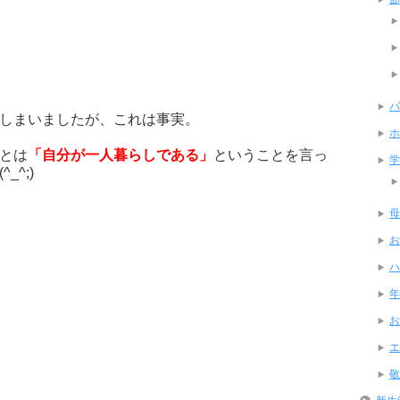
バ
しまいましたが、これは事実。
ホ
とは
「自分が一人暮らしである」
ということを言っ
学
^;)
母
お
ハ
年
お
エ
敬