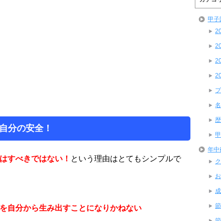
甲子
2
2
2
2
プ
名
歴
自分の安全！
甲
年中
はすべきではない！
という理由はとてもシンプルで
ク
お
成
節
を自分から生み出すことになりかねない
節