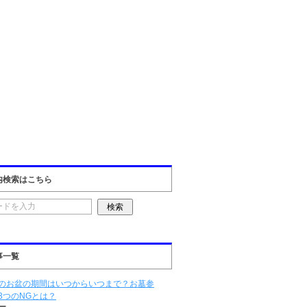
内検索はこちら
事一覧
のお盆の期間はいつからいつまで？お墓参
3つのNGとは？
ー