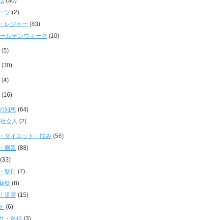
活
(30)
ーツ
(2)
・レジャー
(83)
ールデンウィーク
(10)
(5)
(30)
(4)
(16)
の知恵
(64)
社会人
(2)
・ダイエット・悩み
(56)
・病気
(88)
(33)
・祭日
(7)
葬祭
(8)
・災害
(15)
ト
(6)
サ・迷信
(3)