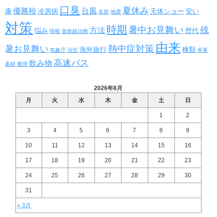
口臭
夏休み
優勝校
台風
康
冷房病
天体ショー
安い
名前
地震
対策
時期
暑中お見舞い
残
方法
悩み
歴代
情報
放射線治療
由来
熱中症対策
暑お見舞い
海外旅行
種類
気象庁
治安
米軍
高速バス
飲み物
素材
費用
2026年8月
月
火
水
木
金
土
日
1
2
3
4
5
6
7
8
9
10
11
12
13
14
15
16
17
18
19
20
21
22
23
24
25
26
27
28
29
30
31
« 3月