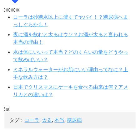
￼￼￼
コーラは砂糖水以上に濃くてヤバイ！？糖尿病へま
っしぐらかも！
夜に酒を飲むと太るはウソ？お酒が太ると言われる
本当の理由！
水は体にいいって本当？どのくらいの量をどうやっ
て飲めばいい？
ミネラルウォーターがお肌にいい理由ってなに？上
手な飲み方は？
日本でクリスマスにケーキを食べる由来は何？アメ
リカとの違いは？
￼
タグ：
コーラ
,
太る
,
本当
,
糖尿病