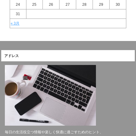
24
25
26
27
28
29
30
31
« 3月
アドレス
毎日の生活役立つ情報や楽しく快適に過ごすためのヒント、