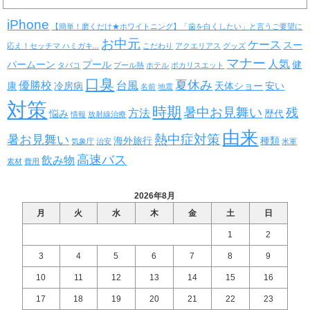
iPhone
【簡単！磨くだけ★ホワイトニング】「歯を白くしたい」と言うご要望に
お中元
ケース
スー
応え！セッチマ ハミガキ...
こだわり
アクエリアス
グッズ
マナー
人気
パームーン
プール
健
タバコ
プール熱
ホテル
ポカリスエット
口臭
夏休み
優勝校
台風
康
冷房病
天体ショー
安い
名前
地震
対策
時期
暑中お見舞い
残
方法
悩み
歴代
情報
放射線治療
由来
熱中症対策
暑お見舞い
海外旅行
種類
気象庁
治安
米軍
高速バス
飲み物
素材
費用
2026年8月
月
火
水
木
金
土
日
1
2
3
4
5
6
7
8
9
10
11
12
13
14
15
16
17
18
19
20
21
22
23