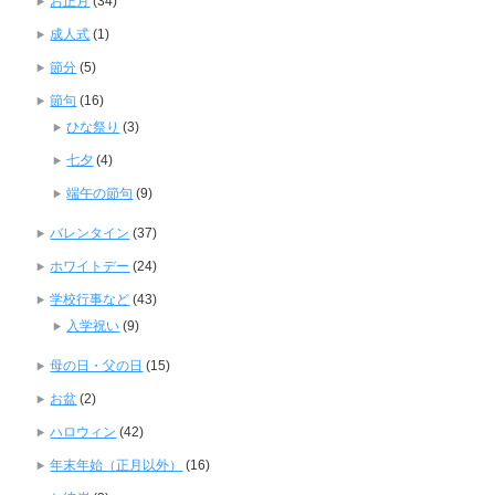
お正月
(34)
成人式
(1)
節分
(5)
節句
(16)
ひな祭り
(3)
七夕
(4)
端午の節句
(9)
バレンタイン
(37)
ホワイトデー
(24)
学校行事など
(43)
入学祝い
(9)
母の日・父の日
(15)
お盆
(2)
ハロウィン
(42)
年末年始（正月以外）
(16)