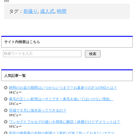
￼
タグ：
前撮り
,
成人式
,
時間
サイト内検索はこちら
人気記事一覧
静岡のお盆の期間はいつからいつまで？お墓参りの3つのNGとは？
16ビュー
鼻毛の正しい処理はハサミです！鼻毛を抜いてはいけない理由。
13ビュー
茨城で９月に海水浴ってできるの？
10ビュー
ワンセグとフルセグの違いを簡単に解説！綺麗だけどデメリットは？
10ビュー
初盆の御香典の金額の相場は？新札はOK？知っておきたいマナー