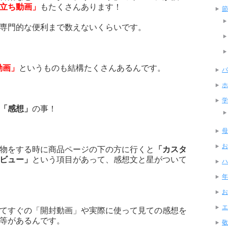
立ち動画」
もたくさんあります！
節
専門的な便利まで数えないくらいです。
動画」
というものも結構たくさんあるんです。
バ
ホ
学
「感想」
の事！
母
お
物をする時に商品ページの下の方に行くと
「カスタ
ビュー」
という項目があって、感想文と星がついて
ハ
年
お
エ
てすぐの「開封動画」や実際に使って見ての感想を
等があるんです。
敬