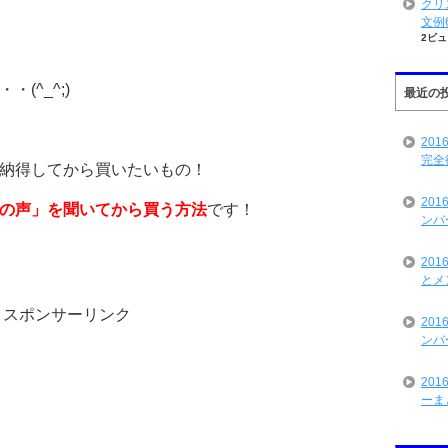
クリ
文例
2ビュ
(^_^;)
最近の
20
完全
納得してから買いたいもの！
20
の声」を聞いてから買う方法
です！
ンバ
20
とメ
スポンサーリンク
20
ンバ
20
ーま