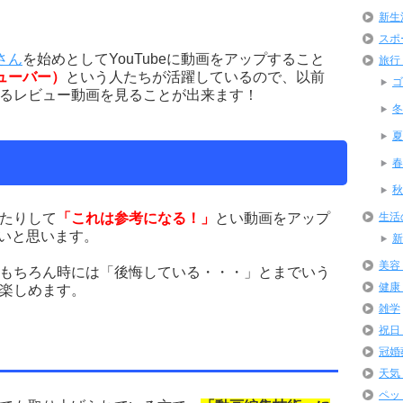
新生
スポ
Nさん
を始めとしてYouTubeに動画をアップすること
旅行
チューバー）
という人たちが活躍しているので、以前
ゴ
るレビュー動画を見ることが出来ます！
冬
夏
春
秋
生活
たりして
「これは参考になる！」
とい動画をアップ
したいと思います。
新
美容
もちろん時には「後悔している・・・」とまでいう
健康
楽しめます。
雑学
祝日
）
冠婚
天気
ペッ