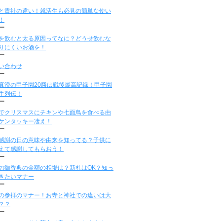
と貴社の違い！就活生も必見の簡単な使い
！
ー
を飲むと太る原因ってなに？どうせ飲むな
りにくいお酒を！
ー
い合わせ
ー
真澄の甲子園20勝は戦後最高記録！甲子園
手列伝！
ー
でクリスマスにチキンや七面鳥を食べる由
ケンタッキー凄え！
ー
感謝の日の意味や由来を知ってる？子供に
えて感謝してもらおう！
ー
の御香典の金額の相場は？新札はOK？知っ
きたいマナー
ー
の参拝のマナー！お寺と神社での違いは大
？？
ー