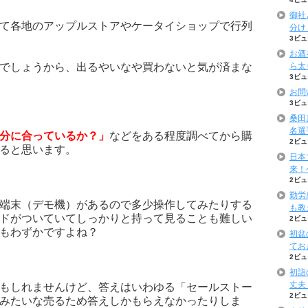
御社
て各地のアップルストアやケータイショップで行列
分け
3ビュ
お酒
でしょうから、出るやいなや買わないと気が済まな
ら太
3ビュ
お問
3ビュ
桑田
名選
分に合っているか？」
などをある程度調べてから購
2ビュ
ると思います。
日本
来！
2ビュ
勤労
端末（デモ機）があるので多少操作してみたりする
も教
ドがついていてしっかりと持って見ることも難しい
2ビュ
もわずかですよね？
初盆
てお
2ビュ
初詣
丈夫
もしれませんけど、答えはいわゆる「セールストー
2ビュ
みたいな売るため答えしかもらえなかったりしま