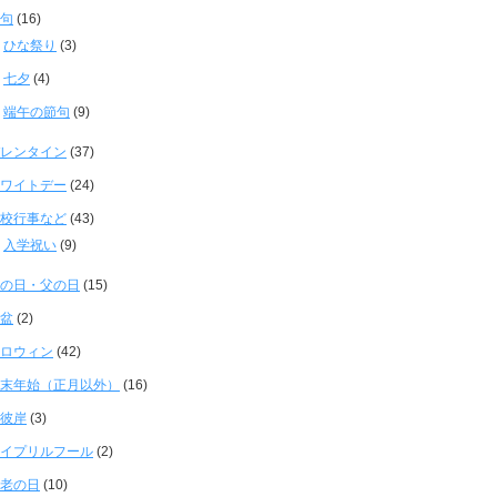
句
(16)
ひな祭り
(3)
七夕
(4)
端午の節句
(9)
レンタイン
(37)
ワイトデー
(24)
校行事など
(43)
入学祝い
(9)
の日・父の日
(15)
盆
(2)
ロウィン
(42)
末年始（正月以外）
(16)
彼岸
(3)
イプリルフール
(2)
老の日
(10)