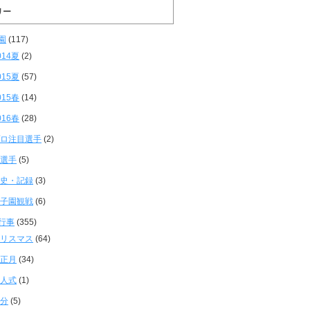
リー
園
(117)
014夏
(2)
015夏
(57)
015春
(14)
016春
(28)
ロ注目選手
(2)
選手
(5)
史・記録
(3)
子園観戦
(6)
行事
(355)
リスマス
(64)
正月
(34)
人式
(1)
分
(5)