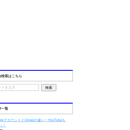
内検索はこちら
事一覧
gleアカウントとGmailの違い！YouTubeも
に！
ー