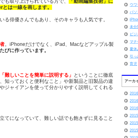
でも取り上げられている方で、
「動画編集技術」に
ウワ
erとは一線を画します。
パソ
いる俳優さんでもあり、そのキャラも人気です。
iPh
未分
ビジ
マナ
者
。iPhoneだけでなく、iPad、Macなどアップル製
夏休
たびに作っています。
引っ
育児
「難しいことを簡単に説明する」
ということに徹底
、知っておくと便利なこと」や新製品と旧製品の違
アーカ
やジャイアンを使って分かりやすく説明してくれる
201
201
201
201
立てになっていて、難しい話でも飽きずに見ること
201
201
201