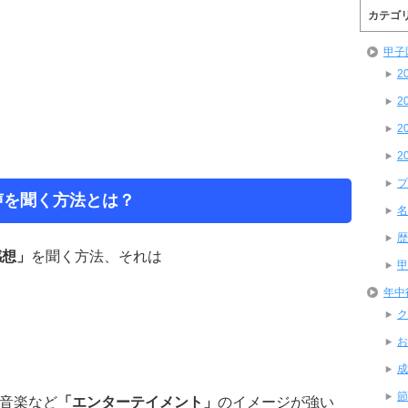
カテゴ
甲子
2
2
2
2
プ
の声を聞く方法とは？
名
歴
感想」
を聞く方法、それは
甲
年中
ク
お
成
節
や音楽など
「エンターテイメント」
のイメージが強い