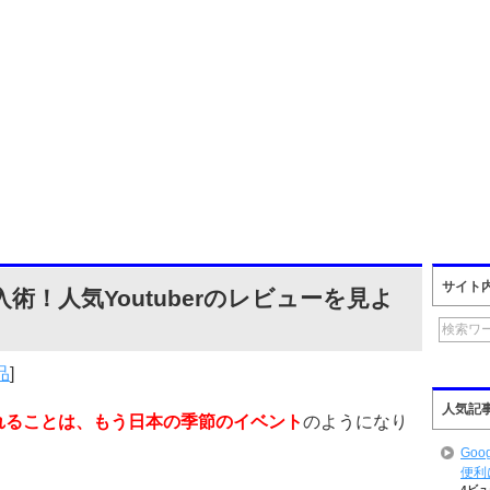
サイト
入術！人気Youtuberのレビューを見よ
品
]
人気記
されることは、もう日本の季節のイベント
のようになり
Goo
便利
4ビュ