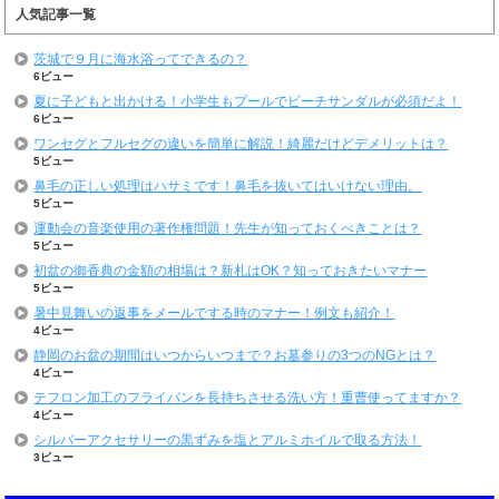
人気記事一覧
茨城で９月に海水浴ってできるの？
6ビュー
夏に子どもと出かける！小学生もプールでビーチサンダルが必須だよ！
6ビュー
ワンセグとフルセグの違いを簡単に解説！綺麗だけどデメリットは？
5ビュー
鼻毛の正しい処理はハサミです！鼻毛を抜いてはいけない理由。
5ビュー
運動会の音楽使用の著作権問題！先生が知っておくべきことは？
5ビュー
初盆の御香典の金額の相場は？新札はOK？知っておきたいマナー
5ビュー
暑中見舞いの返事をメールでする時のマナー！例文も紹介！
4ビュー
静岡のお盆の期間はいつからいつまで？お墓参りの3つのNGとは？
4ビュー
テフロン加工のフライパンを長持ちさせる洗い方！重曹使ってますか？
4ビュー
シルバーアクセサリーの黒ずみを塩とアルミホイルで取る方法！
3ビュー