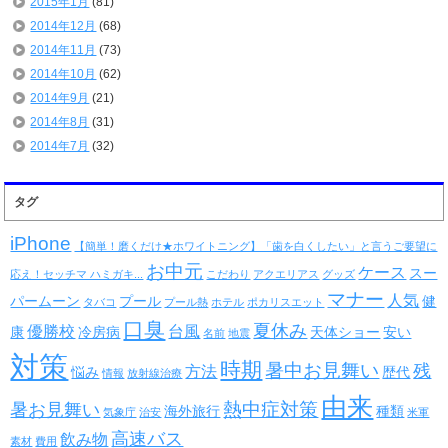
2015年1月
(81)
2014年12月
(68)
2014年11月
(73)
2014年10月
(62)
2014年9月
(21)
2014年8月
(31)
2014年7月
(32)
タグ
iPhone
【簡単！磨くだけ★ホワイトニング】「歯を白くしたい」と言うご要望に
お中元
ケース
スー
応え！セッチマ ハミガキ...
こだわり
アクエリアス
グッズ
マナー
人気
パームーン
プール
健
タバコ
プール熱
ホテル
ポカリスエット
口臭
夏休み
優勝校
台風
康
冷房病
天体ショー
安い
名前
地震
対策
時期
暑中お見舞い
残
方法
悩み
歴代
情報
放射線治療
由来
熱中症対策
暑お見舞い
海外旅行
種類
気象庁
治安
米軍
高速バス
飲み物
素材
費用