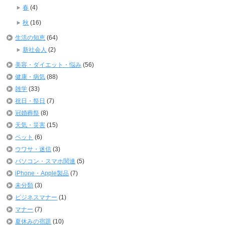
春
(4)
秋
(16)
生活の知恵
(64)
新社会人
(2)
美容・ダイエット・悩み
(56)
健康・病気
(88)
雑学
(33)
祝日・祭日
(7)
冠婚葬祭
(8)
天気・災害
(15)
ペット
(6)
ウワサ・迷信
(3)
パソコン・スマホ関連
(5)
iPhone・Apple製品
(7)
未分類
(3)
ビジネスマナー
(1)
マナー
(7)
夏休みの宿題
(10)