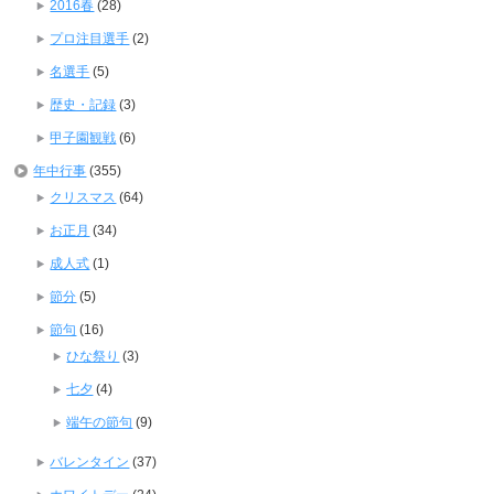
2016春
(28)
プロ注目選手
(2)
名選手
(5)
歴史・記録
(3)
甲子園観戦
(6)
年中行事
(355)
クリスマス
(64)
お正月
(34)
成人式
(1)
節分
(5)
節句
(16)
ひな祭り
(3)
七夕
(4)
端午の節句
(9)
バレンタイン
(37)