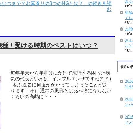
おく
いつまで？お墓参りの3つのNGとは？」の続きを読
9ビュ
む
初盆
てお
8ビュ
お問
4ビュ
お正
接種！受ける時期のベストはいつ？
など
3ビュ
最近の
毎年年末から年明けにかけて流行する困った病
気の代表といえば インフルエンザですね(^_^;)
20
私も過去に何度かかかってしまったことがあ
完全
ります（汗） 通常の風邪とは比べ物にならない
くらいの高熱に・・・
20
ンバ
20
とメ