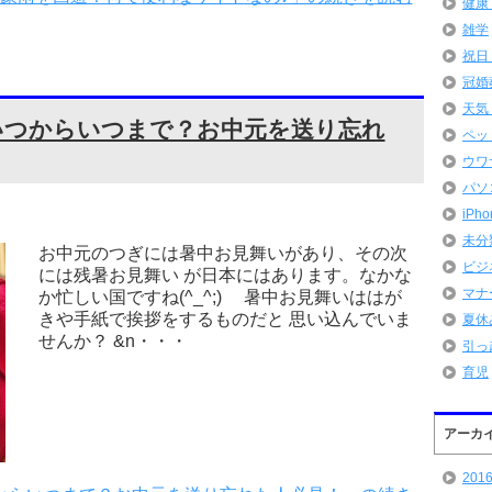
健康
雑学
祝日
冠婚
天気
いつからいつまで？お中元を送り忘れ
ペッ
ウワ
パソ
iPh
未分
お中元のつぎには暑中お見舞いがあり、その次
ビジ
には残暑お見舞い が日本にはあります。なかな
マナ
か忙しい国ですね(^_^;) 暑中お見舞いははが
きや手紙で挨拶をするものだと 思い込んでいま
夏休
せんか？ &n・・・
引っ
育児
アーカ
201