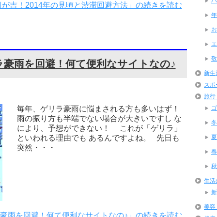
ハ
が吉！2014年の見頃と渋滞回避方法」の続きを読む
年
お
エ
敬
ラ豪雨を回避！何て便利なサイトなの♪
新生
スポ
旅行
ゴ
毎年、ゲリラ豪雨に悩まされる方も多いはず！
雨の振り方も半端でない場合が大きいですし な
冬
により、予想ができない！ これが「ゲリラ」
夏
といわれる理由でも あるんですよね。 先日も
突然・・・
春
秋
生活
新
美容
豪雨を回避！何て便利なサイトなの♪」の続きを読む