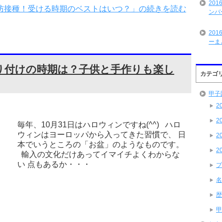
20
防接種！受ける時期のベストはいつ？」の続きを読む
ンバ
20
ーま
り付けの時期は？子供と手作りも楽し
カテゴ
甲子
2
2
毎年、10月31日はハロウィンですね(^^) ハロ
ウィンはヨーロッパから入ってきた習慣で、 日
2
本でいうところの「お盆」のようなものです。
2
輸入の文化だけあってイマイチよくわからな
い 点もあるか・・・
プ
名
歴
甲