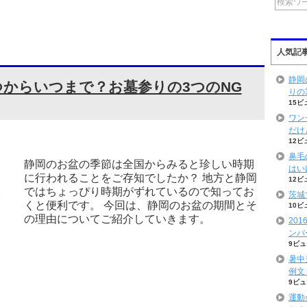
人気記
静岡
からいつまで？お墓参りの3つのNG
りの
15ビ
ワン
だけ
12ビ
鼻毛
静岡のお盆の季節は全国からみると珍しい時期
はい
に行われることをご存知でしたか？ 地方と静岡
12ビ
ではちょっぴり時期がずれているので知ってお
茨城
くと便利です。 今回は、静岡のお盆の期間とそ
10ビ
の理由についてご紹介していきます。
20
ンバ
9ビュ
暑中
例文
9ビュ
運動