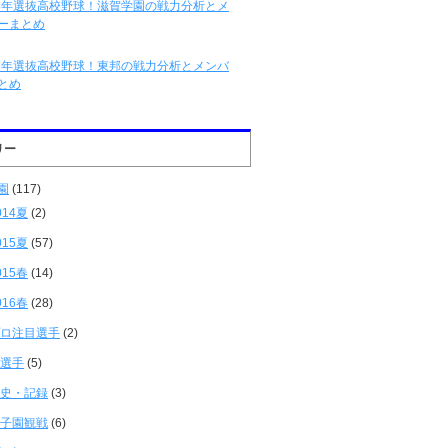
16年選抜高校野球！滋賀学園の戦力分析とメ
ーまとめ
16年選抜高校野球！東邦の戦力分析とメンバ
とめ
リー
園
(117)
014夏
(2)
015夏
(57)
015春
(14)
016春
(28)
ロ注目選手
(2)
選手
(5)
史・記録
(3)
子園観戦
(6)