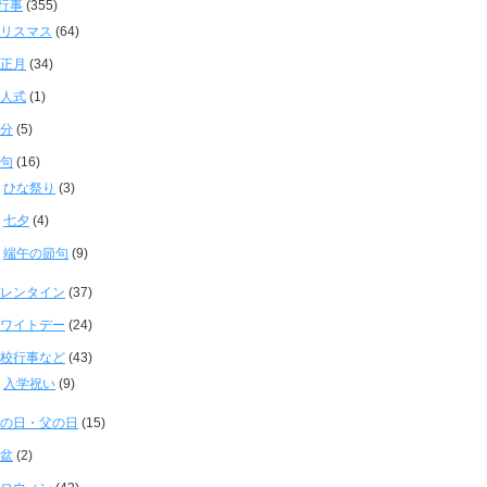
行事
(355)
リスマス
(64)
正月
(34)
人式
(1)
分
(5)
句
(16)
ひな祭り
(3)
七夕
(4)
端午の節句
(9)
レンタイン
(37)
ワイトデー
(24)
校行事など
(43)
入学祝い
(9)
の日・父の日
(15)
盆
(2)