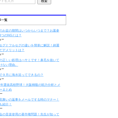
事一覧
のお盆の期間はいつからいつまで？お墓参
3つのNGとは？
ュー
セグとフルセグの違いを簡単に解説！綺麗
どデメリットは？
ュー
の正しい処理はハサミです！鼻毛を抜いて
けない理由。
ュー
で９月に海水浴ってできるの？
ュー
16年選抜高校野球！大阪桐蔭の戦力分析とメ
ーまとめ
ー
見舞いの返事をメールでする時のマナー！
も紹介！
ー
会の音楽使用の著作権問題！先生が知って