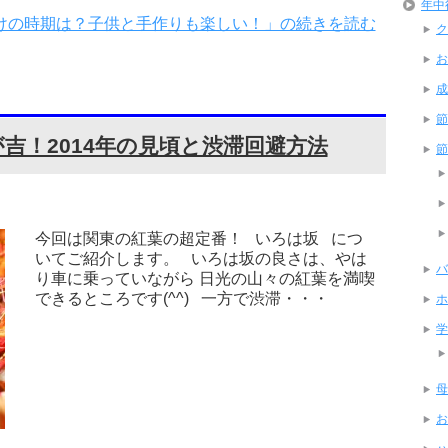
年中
けの時期は？子供と手作りも楽しい！」の続きを読む
ク
お
成
節
吉！2014年の見頃と渋滞回避方法
節
今回は関東の紅葉の超定番！ いろは坂 につ
いてご紹介します。 いろは坂の良さは、やは
バ
り車に乗っていながら 日光の山々の紅葉を満喫
できるところです(^^) 一方で渋滞・・・
ホ
学
母
お