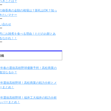
べきことは？
ー
の御香典の金額の相場は？新札はOK？知っ
きたいマナー
ー
い合わせ
ー
月にお雑煮を食べる理由！ただのお餅とあ
るなかれ！！
ー
投稿
16年春の選抜高校野球優勝予想！高松商業の
復活なるか？
16年選抜高校野球！高松商業の戦力分析とメ
ーまとめ！
16年選抜高校野球！福井工大福井の戦力分析
ンバーまとめ！