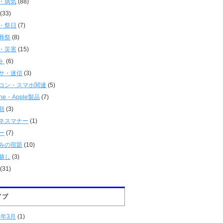
・病気
(88)
(33)
・祭日
(7)
葬祭
(8)
・災害
(15)
ト
(6)
サ・迷信
(3)
コン・スマホ関連
(5)
one・Apple製品
(7)
類
(3)
ネスマナー
(1)
ー
(7)
みの宿題
(10)
越し
(3)
(31)
イブ
6年3月
(1)