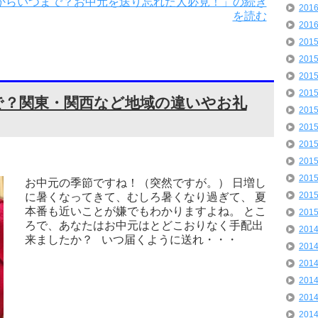
からいつまで？お中元を送り忘れた人必見！」の続き
201
を読む
201
201
201
201
201
で？関東・関西など地域の違いやお礼
201
201
201
201
201
お中元の季節ですね！（突然ですが。） 日増し
201
に暑くなってきて、むしろ暑くなり過ぎて、 夏
本番も近いことが嫌でもわかりますよね。 とこ
201
ろで、あなたはお中元はとどこおりなく手配出
201
来ましたか？ いつ届くように送れ・・・
201
201
201
201
201