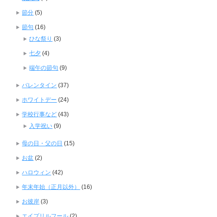
節分
(5)
節句
(16)
ひな祭り
(3)
七夕
(4)
端午の節句
(9)
バレンタイン
(37)
ホワイトデー
(24)
学校行事など
(43)
入学祝い
(9)
母の日・父の日
(15)
お盆
(2)
ハロウィン
(42)
年末年始（正月以外）
(16)
お彼岸
(3)
エイプリルフール
(2)