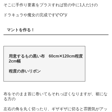
そこに手作り要素をプラスすれば世の中に1人だけの
ドラキュラや魔女の完成です\(^O^)/
マントを作る！
用意するもの
黒い布 60cm✕120cm程度
2cm幅
程度の赤いリボン
布をそのまま首に巻いてもそれっぽくなりますが、裾にな
る方の
左右の角を丸く切ったり、ギザギザに切ると雰囲気がアッ