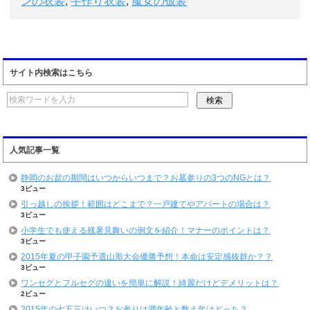
ンの衣装
,
手作り衣装
,
魔女の仮装
サイト内検索はこちら
人気記事一覧
静岡のお盆の期間はいつからいつまで？お墓参りの3つのNGとは？
3ビュー
引っ越しの挨拶！範囲はどこまで？一戸建てやアパートの場合は？
3ビュー
小学生でも使える残暑見舞いの例文を紹介！マナーのポイントは？
3ビュー
2015年夏の甲子園予選山形大会優勝予想！本命は安定感抜群か？？
3ビュー
ワンセグとフルセグの違いを簡単に解説！綺麗だけどデメリットは？
2ビュー
2015年の七五三はいつ？お参りは満年齢と数え年はどっち？