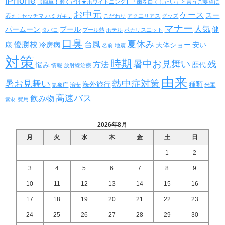
iPhone
【簡単！磨くだけ★ホワイトニング】「歯を白くしたい」と言うご要望に
お中元
ケース
スー
応え！セッチマ ハミガキ...
こだわり
アクエリアス
グッズ
マナー
人気
パームーン
プール
健
タバコ
プール熱
ホテル
ポカリスエット
口臭
夏休み
優勝校
台風
康
冷房病
天体ショー
安い
名前
地震
対策
時期
暑中お見舞い
残
方法
悩み
歴代
情報
放射線治療
由来
熱中症対策
暑お見舞い
海外旅行
種類
気象庁
治安
米軍
高速バス
飲み物
素材
費用
2026年8月
月
火
水
木
金
土
日
1
2
3
4
5
6
7
8
9
10
11
12
13
14
15
16
17
18
19
20
21
22
23
24
25
26
27
28
29
30