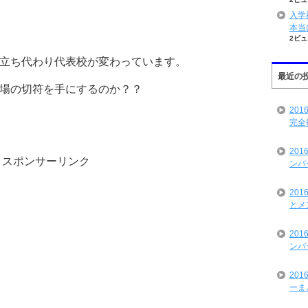
入学
本当
2ビュ
立ち代わり代表校が変わっています。
最近の
場の切符を手にするのか？？
20
完全
20
スポンサーリンク
ンバ
20
とメ
20
ンバ
20
ーま