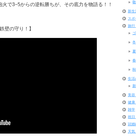
敬
砲火で3−5からの逆転勝ちが、その底力を物語る！！
新生
スポ
旅行
鉄壁の守り！】
ゴ
冬
夏
春
秋
生活
新
美容
健康
雑学
祝日
冠婚
天気