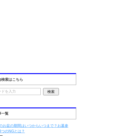
内検索はこちら
事一覧
のお盆の期間はいつからいつまで？お墓参
3つのNGとは？
ー