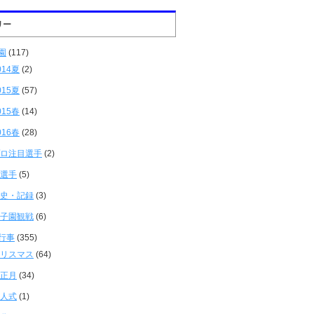
リー
園
(117)
014夏
(2)
015夏
(57)
015春
(14)
016春
(28)
ロ注目選手
(2)
選手
(5)
史・記録
(3)
子園観戦
(6)
行事
(355)
リスマス
(64)
正月
(34)
人式
(1)