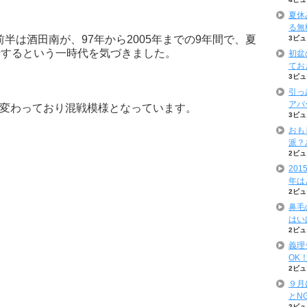
夏休
る無
台前半は酒田南が、97年から2005年までの9年間で、夏
3ビュ
場するという一時代を気づきました。
初盆
てお
3ビュ
引っ
アパ
変わっており混戦模様となっています。
3ビュ
おも
派？
2ビュ
20
年は
2ビュ
鼻毛
はい
2ビュ
義理
OK
2ビュ
９月
とN
2ビュ