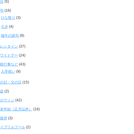
分
(5)
句
(16)
ひな祭り
(3)
七夕
(4)
端午の節句
(9)
レンタイン
(37)
ワイトデー
(24)
校行事など
(43)
入学祝い
(9)
の日・父の日
(15)
盆
(2)
ロウィン
(42)
末年始（正月以外）
(16)
彼岸
(3)
イプリルフール
(2)