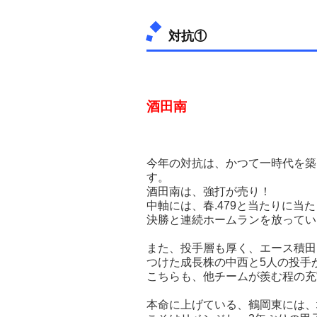
対抗①
酒田南
今年の対抗は、かつて一時代を築
す。
酒田南は、強打が売り！
中軸には、春.479と当たりに当
決勝と連続ホームランを放ってい
また、投手層も厚く、エース積田
つけた成長株の中西と5人の投手
こちらも、他チームが羨む程の充
本命に上げている、鶴岡東には、