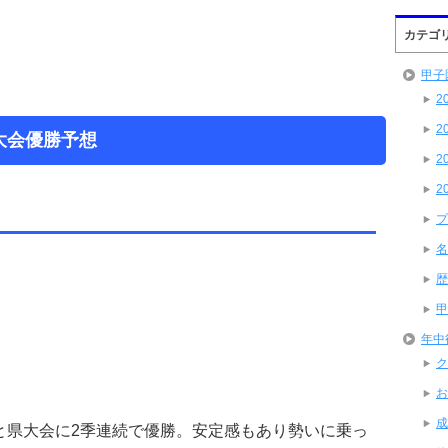
カテゴ
甲子
2
2
形大会優勝予想
2
2
プ
名
歴
甲
年中
ク
お
成
年春と県大会に2季連続で優勝。安定感もあり勢いに乗っ