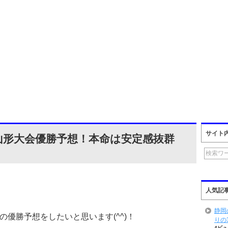
サイト
選山形大会優勝予想！本命は安定感抜群
人気記
静岡
優勝予想をしたいと思います(^^)！
りの
4ビュ