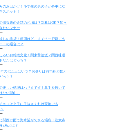
みのお出かけ！小学生の男の子が夢中にな
料スポット！
ー
の御香典の金額の相場は？新札はOK？知っ
きたいマナー
ー
越しの挨拶！範囲はどこまで？一戸建てや
ートの場合は？
ー
しろいお雑煮文化！関東醤油派？関西味噌
あなたはどっち？
ー
15年の七五三はいつ？お参りは満年齢と数え
どっち？
ー
の正しい処理はハサミです！鼻毛を抜いて
けない理由。
ー
チョコは上手に手抜きすれば安物でも
！？
ー
に関西方面で海水浴ができる場所！注意点
G行為とは？
ー