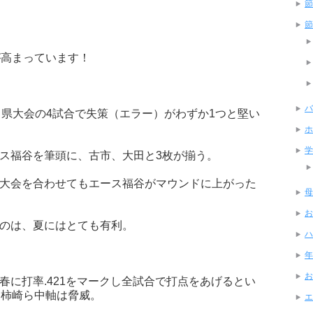
節
節
が高まっています！
バ
！県大会の4試合で失策（エラー）がわずか1つと堅い
ホ
学
ス福谷を筆頭に、古市、大田と3枚が揃う。
大会を合わせてもエース福谷がマウンドに上がった
母
お
のは、夏にはとても有利。
ハ
年
お
春に打率.421をマークし全試合で打点をあげるとい
・柿崎ら中軸は脅威。
エ