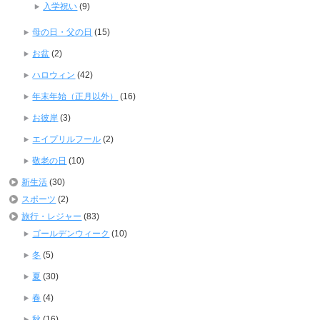
入学祝い
(9)
母の日・父の日
(15)
お盆
(2)
ハロウィン
(42)
年末年始（正月以外）
(16)
お彼岸
(3)
エイプリルフール
(2)
敬老の日
(10)
新生活
(30)
スポーツ
(2)
旅行・レジャー
(83)
ゴールデンウィーク
(10)
冬
(5)
夏
(30)
春
(4)
秋
(16)