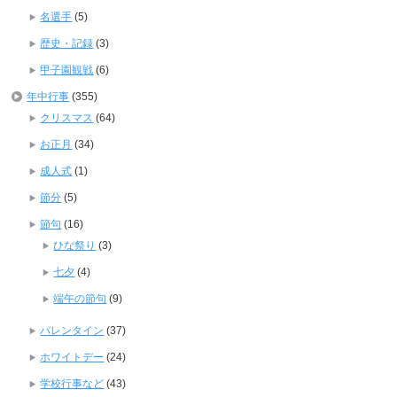
名選手
(5)
歴史・記録
(3)
甲子園観戦
(6)
年中行事
(355)
クリスマス
(64)
お正月
(34)
成人式
(1)
節分
(5)
節句
(16)
ひな祭り
(3)
七夕
(4)
端午の節句
(9)
バレンタイン
(37)
ホワイトデー
(24)
学校行事など
(43)