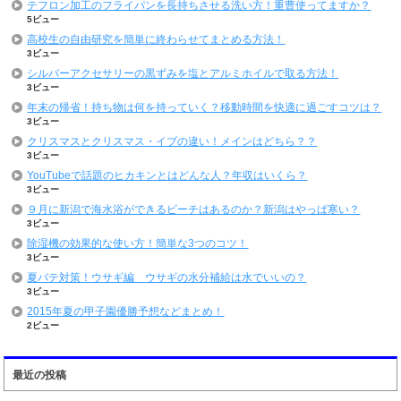
テフロン加工のフライパンを長持ちさせる洗い方！重曹使ってますか？
5ビュー
高校生の自由研究を簡単に終わらせてまとめる方法！
3ビュー
シルバーアクセサリーの黒ずみを塩とアルミホイルで取る方法！
3ビュー
年末の帰省！持ち物は何を持っていく？移動時間を快適に過ごすコツは？
3ビュー
クリスマスとクリスマス・イブの違い！メインはどちら？？
3ビュー
YouTubeで話題のヒカキンとはどんな人？年収はいくら？
3ビュー
９月に新潟で海水浴ができるビーチはあるのか？新潟はやっぱ寒い？
3ビュー
除湿機の効果的な使い方！簡単な3つのコツ！
3ビュー
夏バテ対策！ウサギ編 ウサギの水分補給は水でいいの？
3ビュー
2015年夏の甲子園優勝予想などまとめ！
2ビュー
最近の投稿