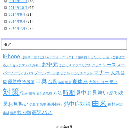
2014年11月
(73)
2014年10月
(62)
2014年9月
(21)
2014年8月
(31)
2014年7月
(32)
タグ
iPhone
【簡単！磨くだけ★ホワイトニング】「歯を白くしたい」と言うご要望に
お中元
ケース
スー
応え！セッチマ ハミガキ...
こだわり
アクエリアス
グッズ
マナー
人気
パームーン
プール
健
タバコ
プール熱
ホテル
ポカリスエット
口臭
夏休み
優勝校
台風
康
冷房病
天体ショー
安い
名前
地震
対策
時期
暑中お見舞い
残
方法
悩み
歴代
情報
放射線治療
由来
熱中症対策
暑お見舞い
海外旅行
種類
気象庁
治安
米軍
高速バス
飲み物
素材
費用
2026年8月