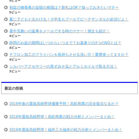
5ビュー
初盆の御香典の金額の相場は？新札はOK？知っておきたいマナー
5ビュー
夏に子どもと出かける！小学生もプールでビーチサンダルが必須だよ！
5ビュー
暑中見舞いの返事をメールでする時のマナー！例文も紹介！
4ビュー
静岡のお盆の期間はいつからいつまで？お墓参りの3つのNGとは？
4ビュー
テフロン加工のフライパンを長持ちさせる洗い方！重曹使ってますか？
4ビュー
シルバーアクセサリーの黒ずみを塩とアルミホイルで取る方法！
3ビュー
最近の投稿
2016年春の選抜高校野球優勝予想！高松商業の完全復活なるか？
2016年選抜高校野球！高松商業の戦力分析とメンバーまとめ！
2016年選抜高校野球！福井工大福井の戦力分析とメンバーまとめ！