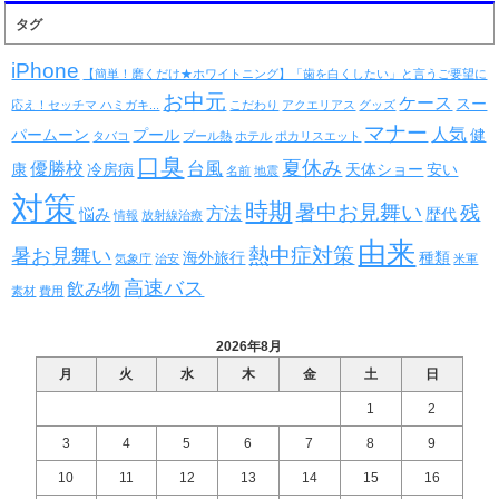
タグ
iPhone
【簡単！磨くだけ★ホワイトニング】「歯を白くしたい」と言うご要望に
お中元
ケース
スー
応え！セッチマ ハミガキ...
こだわり
アクエリアス
グッズ
マナー
人気
パームーン
プール
健
タバコ
プール熱
ホテル
ポカリスエット
口臭
夏休み
優勝校
台風
康
冷房病
天体ショー
安い
名前
地震
対策
時期
暑中お見舞い
残
方法
悩み
歴代
情報
放射線治療
由来
熱中症対策
暑お見舞い
海外旅行
種類
気象庁
治安
米軍
高速バス
飲み物
素材
費用
2026年8月
月
火
水
木
金
土
日
1
2
3
4
5
6
7
8
9
10
11
12
13
14
15
16