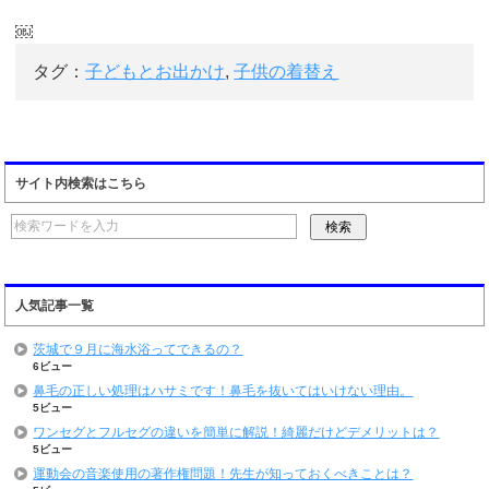
￼
タグ：
子どもとお出かけ
,
子供の着替え
サイト内検索はこちら
人気記事一覧
茨城で９月に海水浴ってできるの？
6ビュー
鼻毛の正しい処理はハサミです！鼻毛を抜いてはいけない理由。
5ビュー
ワンセグとフルセグの違いを簡単に解説！綺麗だけどデメリットは？
5ビュー
運動会の音楽使用の著作権問題！先生が知っておくべきことは？