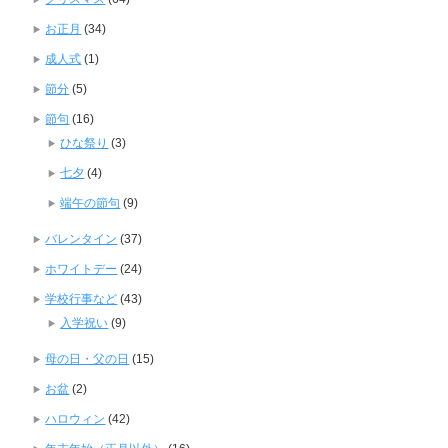
お正月
(34)
成人式
(1)
節分
(5)
節句
(16)
ひな祭り
(3)
七夕
(4)
端午の節句
(9)
バレンタイン
(37)
ホワイトデー
(24)
学校行事など
(43)
入学祝い
(9)
母の日・父の日
(15)
お盆
(2)
ハロウィン
(42)