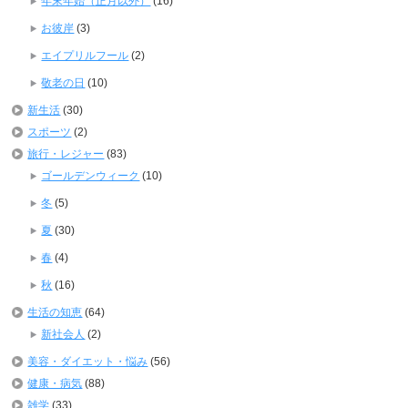
年末年始（正月以外）
(16)
お彼岸
(3)
エイプリルフール
(2)
敬老の日
(10)
新生活
(30)
スポーツ
(2)
旅行・レジャー
(83)
ゴールデンウィーク
(10)
冬
(5)
夏
(30)
春
(4)
秋
(16)
生活の知恵
(64)
新社会人
(2)
美容・ダイエット・悩み
(56)
健康・病気
(88)
雑学
(33)