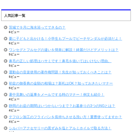
人気記事一覧
茨城で９月に海水浴ってできるの？
6ビュー
夏に子どもと出かける！小学生もプールでビーチサンダルが必須だよ！
6ビュー
ワンセグとフルセグの違いを簡単に解説！綺麗だけどデメリットは？
5ビュー
鼻毛の正しい処理はハサミです！鼻毛を抜いてはいけない理由。
5ビュー
運動会の音楽使用の著作権問題！先生が知っておくべきことは？
5ビュー
初盆の御香典の金額の相場は？新札はOK？知っておきたいマナー
5ビュー
暑中見舞いの返事をメールでする時のマナー！例文も紹介！
4ビュー
静岡のお盆の期間はいつからいつまで？お墓参りの3つのNGとは？
4ビュー
テフロン加工のフライパンを長持ちさせる洗い方！重曹使ってますか？
4ビュー
シルバーアクセサリーの黒ずみを塩とアルミホイルで取る方法！