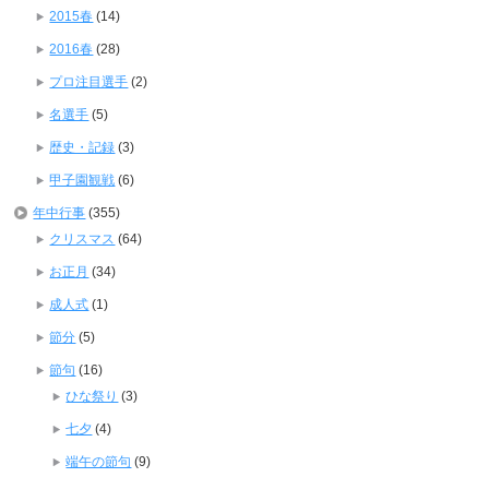
2015春
(14)
2016春
(28)
プロ注目選手
(2)
名選手
(5)
歴史・記録
(3)
甲子園観戦
(6)
年中行事
(355)
クリスマス
(64)
お正月
(34)
成人式
(1)
節分
(5)
節句
(16)
ひな祭り
(3)
七夕
(4)
端午の節句
(9)