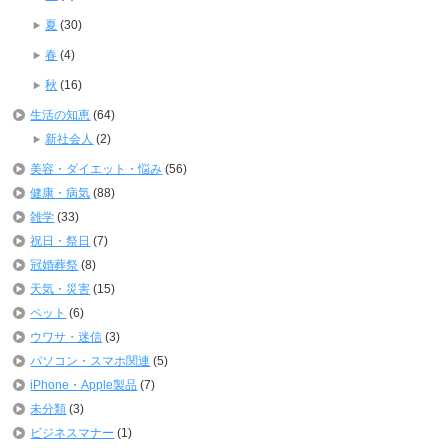
夏
(30)
春
(4)
秋
(16)
生活の知恵
(64)
新社会人
(2)
美容・ダイエット・悩み
(56)
健康・病気
(88)
雑学
(33)
祝日・祭日
(7)
冠婚葬祭
(8)
天気・災害
(15)
ペット
(6)
ウワサ・迷信
(3)
パソコン・スマホ関連
(5)
iPhone・Apple製品
(7)
未分類
(3)
ビジネスマナー
(1)