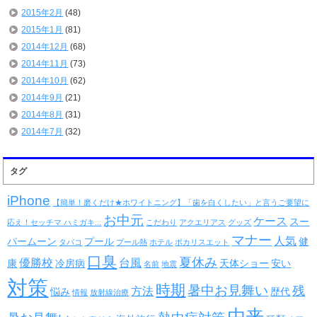
2015年2月
(48)
2015年1月
(81)
2014年12月
(68)
2014年11月
(73)
2014年10月
(62)
2014年9月
(21)
2014年8月
(31)
2014年7月
(32)
タグ
iPhone
【簡単！磨くだけ★ホワイトニング】「歯を白くしたい」と言うご要望に
お中元
ケース
スー
応え！セッチマ ハミガキ...
こだわり
アクエリアス
グッズ
マナー
人気
パームーン
プール
健
タバコ
プール熱
ホテル
ポカリスエット
口臭
夏休み
優勝校
台風
康
冷房病
天体ショー
安い
名前
地震
対策
時期
暑中お見舞い
残
方法
悩み
歴代
情報
放射線治療
由来