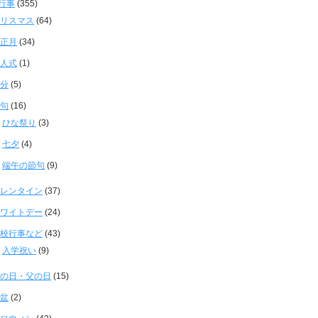
行事
(355)
リスマス
(64)
正月
(34)
人式
(1)
分
(5)
句
(16)
ひな祭り
(3)
七夕
(4)
端午の節句
(9)
レンタイン
(37)
ワイトデー
(24)
校行事など
(43)
入学祝い
(9)
の日・父の日
(15)
盆
(2)