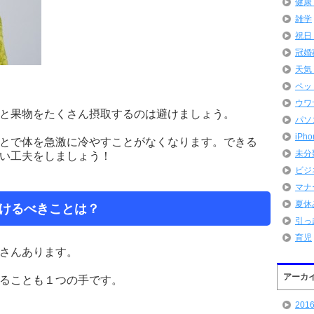
健康
雑学
祝日
冠婚
天気
ペッ
ウワ
と果物をたくさん摂取するのは避けましょう。
パソ
iPh
とで体を急激に冷やすことがなくなります。できる
未分
い工夫をしましょう！
ビジ
マナ
夏休
けるべきことは？
引っ
育児
さんあります。
アーカ
ることも１つの手です。
201