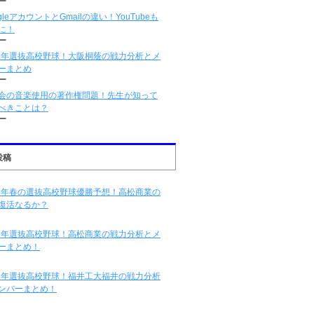
ー
gleアカウントとGmailの違い！YouTubeも
に！
ー
16年選抜高校野球！大阪桐蔭の戦力分析とメ
ーまとめ
ー
会の音楽使用の著作権問題！先生が知って
べきことは？
ー
投稿
16年春の選抜高校野球優勝予想！高松商業の
復活なるか？
16年選抜高校野球！高松商業の戦力分析とメ
ーまとめ！
16年選抜高校野球！福井工大福井の戦力分析
ンバーまとめ！