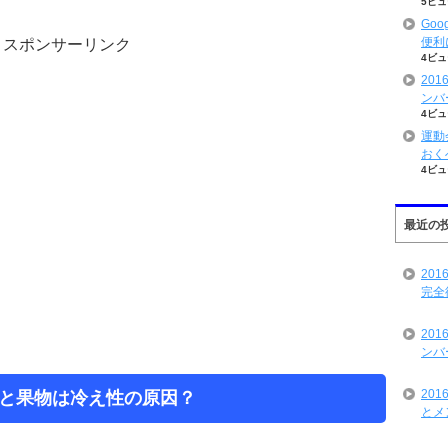
5ビュ
Goo
便利
スポンサーリンク
4ビュ
20
ンバ
4ビュ
運動
おく
4ビュ
最近の
20
完全
20
ンバ
20
と果物は冷え性の原因？
とメ