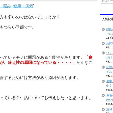
・悩み
,
健康・病気
]
方も多いのではないでしょうか？
人気記
もつらい季節です。
静岡
りの
11ビ
お問
6ビュ
ワン
べているモノに問題がある可能性があります。
「良
だけ
6ビュ
が、冷え性の原因になっている・・・・」
そんなこ
初盆
てお
5ビュ
善するためには方法があり原因があります。
暑中
例文
5ビュ
鼻毛
っている食生活についてお伝えしたいと思います。
はい
5ビュ
茨城