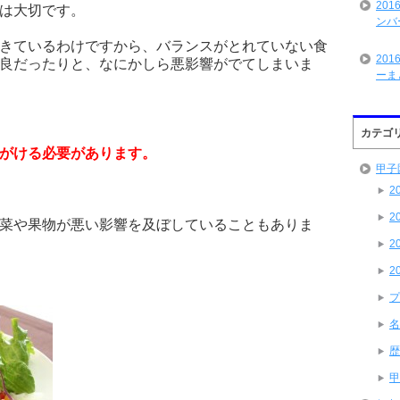
20
は大切です。
ンバ
きているわけですから、バランスがとれていない食
20
良だったりと、なにかしら悪影響がでてしまいま
ーま
カテゴ
がける必要があります。
甲子
2
2
菜や果物が悪い影響を及ぼしていることもありま
2
2
プ
名
歴
甲