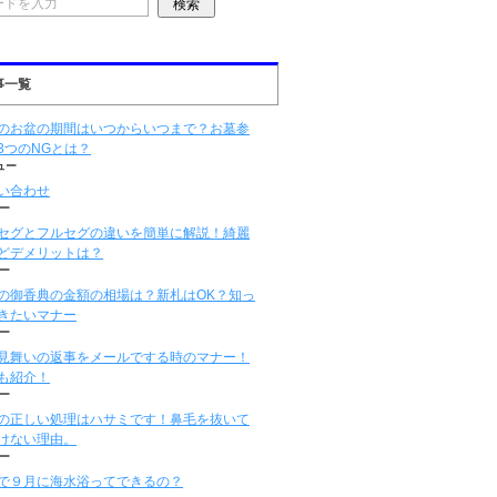
事一覧
のお盆の期間はいつからいつまで？お墓参
3つのNGとは？
ュー
い合わせ
ー
セグとフルセグの違いを簡単に解説！綺麗
どデメリットは？
ー
の御香典の金額の相場は？新札はOK？知っ
きたいマナー
ー
見舞いの返事をメールでする時のマナー！
も紹介！
ー
の正しい処理はハサミです！鼻毛を抜いて
けない理由。
ー
で９月に海水浴ってできるの？