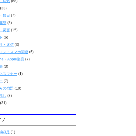
・病気
(88)
(33)
・祭日
(7)
葬祭
(8)
・災害
(15)
ト
(6)
サ・迷信
(3)
コン・スマホ関連
(5)
one・Apple製品
(7)
類
(3)
ネスマナー
(1)
ー
(7)
みの宿題
(10)
越し
(3)
(31)
イブ
6年3月
(1)