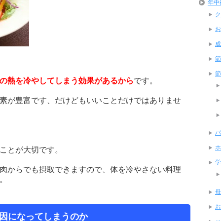
年中
ク
お
成
節
節
の熱を冷やしてしまう効果があるから
です。
素が豊富です、だけどもいいことだけではありませ
バ
ホ
ことが大切です。
学
肉からでも摂取できますので、体を冷やさない料理
。
母
お
因になってしまうのか