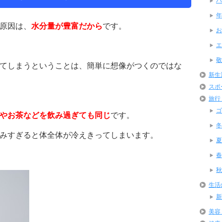
ハ
年
原因は、
水分量が豊富だから
です。
お
エ
敬
てしまうということは、簡単に想像がつくのではな
新生
スポ
旅行
ゴ
やお茶などを飲み過ぎても同じ
です。
冬
みすぎると体全体が冷えきってしまいます。
夏
春
秋
生活
新
美容