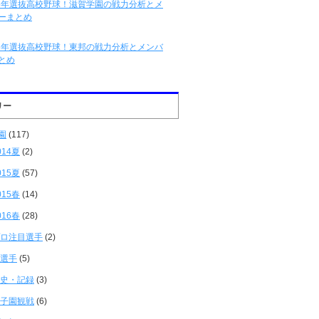
16年選抜高校野球！滋賀学園の戦力分析とメ
ーまとめ
16年選抜高校野球！東邦の戦力分析とメンバ
とめ
リー
園
(117)
014夏
(2)
015夏
(57)
015春
(14)
016春
(28)
ロ注目選手
(2)
選手
(5)
史・記録
(3)
子園観戦
(6)