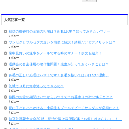
人気記事一覧
初盆の御香典の金額の相場は？新札はOK？知っておきたいマナー
6ビュー
ワンセグとフルセグの違いを簡単に解説！綺麗だけどデメリットは？
6ビュー
暑中見舞いの返事をメールでする時のマナー！例文も紹介！
5ビュー
運動会の音楽使用の著作権問題！先生が知っておくべきことは？
5ビュー
鼻毛の正しい処理はハサミです！鼻毛を抜いてはいけない理由。
5ビュー
茨城で９月に海水浴ってできるの？
5ビュー
静岡のお盆の期間はいつからいつまで？お墓参りの3つのNGとは？
4ビュー
夏に子どもと出かける！小学生もプールでビーチサンダルが必須だよ！
4ビュー
神宮外苑花火大会2015！明治公園は場所取OK？お祭り好きならココ！
3ビュー