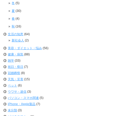
冬
(5)
夏
(30)
春
(4)
秋
(16)
生活の知恵
(64)
新社会人
(2)
美容・ダイエット・悩み
(56)
健康・病気
(88)
雑学
(33)
祝日・祭日
(7)
冠婚葬祭
(8)
天気・災害
(15)
ペット
(6)
ウワサ・迷信
(3)
パソコン・スマホ関連
(5)
iPhone・Apple製品
(7)
未分類
(3)