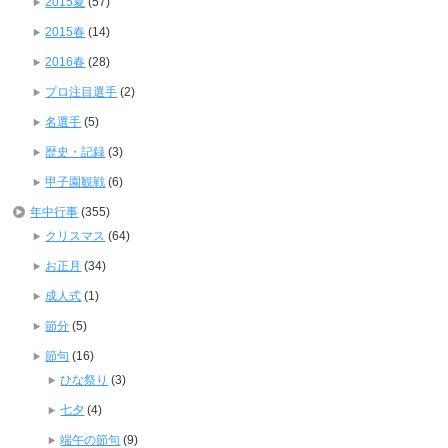
2015夏
(57)
2015春
(14)
2016春
(28)
プロ注目選手
(2)
名選手
(5)
歴史・記録
(3)
甲子園観戦
(6)
年中行事
(355)
クリスマス
(64)
お正月
(34)
成人式
(1)
節分
(5)
節句
(16)
ひな祭り
(3)
七夕
(4)
端午の節句
(9)