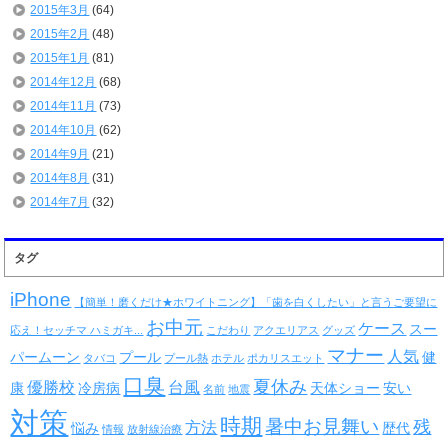
2015年3月
(64)
2015年2月
(48)
2015年1月
(81)
2014年12月
(68)
2014年11月
(73)
2014年10月
(62)
2014年9月
(21)
2014年8月
(31)
2014年7月
(32)
タグ
iPhone
【簡単！磨くだけ★ホワイトニング】「歯を白くしたい」と言うご要望に
お中元
ケース
スー
応え！セッチマ ハミガキ...
こだわり
アクエリアス
グッズ
マナー
人気
パームーン
プール
健
タバコ
プール熱
ホテル
ポカリスエット
口臭
夏休み
優勝校
台風
康
冷房病
天体ショー
安い
名前
地震
対策
時期
暑中お見舞い
残
方法
悩み
歴代
情報
放射線治療