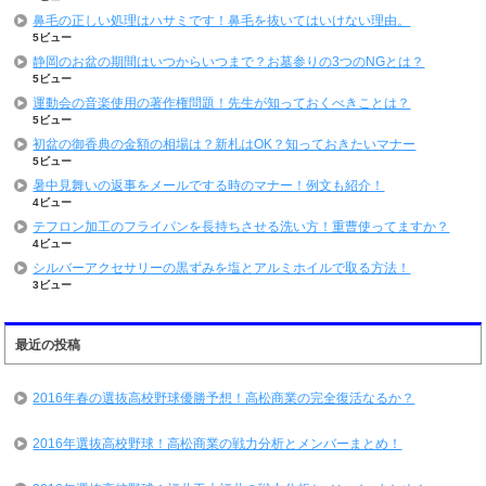
鼻毛の正しい処理はハサミです！鼻毛を抜いてはいけない理由。
5ビュー
静岡のお盆の期間はいつからいつまで？お墓参りの3つのNGとは？
5ビュー
運動会の音楽使用の著作権問題！先生が知っておくべきことは？
5ビュー
初盆の御香典の金額の相場は？新札はOK？知っておきたいマナー
5ビュー
暑中見舞いの返事をメールでする時のマナー！例文も紹介！
4ビュー
テフロン加工のフライパンを長持ちさせる洗い方！重曹使ってますか？
4ビュー
シルバーアクセサリーの黒ずみを塩とアルミホイルで取る方法！
3ビュー
最近の投稿
2016年春の選抜高校野球優勝予想！高松商業の完全復活なるか？
2016年選抜高校野球！高松商業の戦力分析とメンバーまとめ！