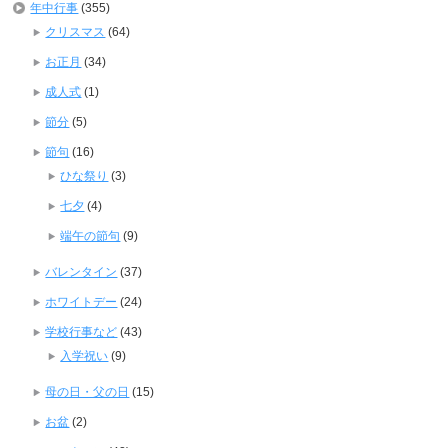
年中行事
(355)
クリスマス
(64)
お正月
(34)
成人式
(1)
節分
(5)
節句
(16)
ひな祭り
(3)
七夕
(4)
端午の節句
(9)
バレンタイン
(37)
ホワイトデー
(24)
学校行事など
(43)
入学祝い
(9)
母の日・父の日
(15)
お盆
(2)