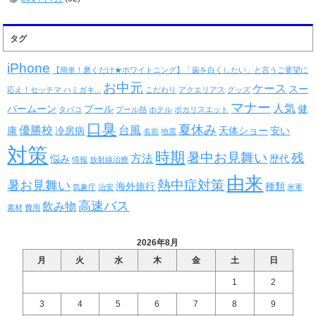
タグ
iPhone
【簡単！磨くだけ★ホワイトニング】「歯を白くしたい」と言うご要望に
お中元
ケース
スー
応え！セッチマ ハミガキ...
こだわり
アクエリアス
グッズ
マナー
人気
パームーン
プール
健
タバコ
プール熱
ホテル
ポカリスエット
口臭
夏休み
優勝校
台風
康
冷房病
天体ショー
安い
名前
地震
対策
時期
暑中お見舞い
残
方法
悩み
歴代
情報
放射線治療
由来
熱中症対策
暑お見舞い
海外旅行
種類
気象庁
治安
米軍
高速バス
飲み物
素材
費用
2026年8月
月
火
水
木
金
土
日
1
2
3
4
5
6
7
8
9