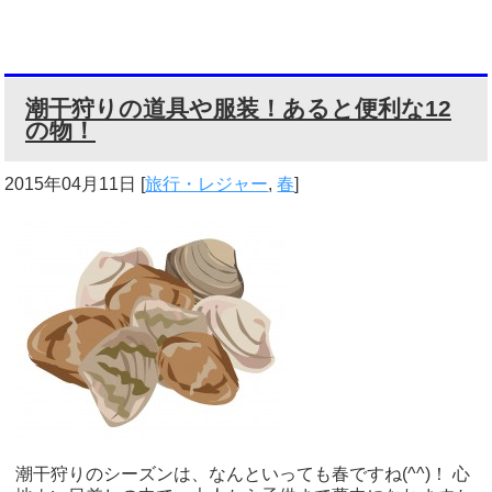
潮干狩りの道具や服装！あると便利な12
の物！
2015年04月11日
[
旅行・レジャー
,
春
]
潮干狩りのシーズンは、なんといっても春ですね(^^)！ 心