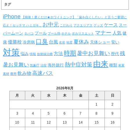
タグ
iPhone
【簡単！磨くだけ★ホワイトニング】「歯を白くしたい」と言うご要望に
お中元
ケース
スー
応え！セッチマ ハミガキ...
こだわり
アクエリアス
グッズ
マナー
人気
パームーン
プール
健
タバコ
プール熱
ホテル
ポカリスエット
口臭
夏休み
優勝校
台風
康
冷房病
天体ショー
安い
名前
地震
対策
時期
暑中お見舞い
残
方法
悩み
歴代
情報
放射線治療
由来
熱中症対策
暑お見舞い
海外旅行
種類
気象庁
治安
米軍
高速バス
飲み物
素材
費用
2026年8月
月
火
水
木
金
土
日
1
2
3
4
5
6
7
8
9
10
11
12
13
14
15
16