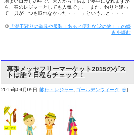
地よい日差しの中で、大人から子供まで夢中になれますか
ら、春のレジャーとしても人気です。 また、釣りと違っ
て「貝が一つも取れなかった・・・」ということ・・・
「潮干狩りの道具や服装！あると便利な12の物！」の続
きを読む
幕張メッセフリーマーケット2015のゲス
トは誰？日程もチェック！
2015年04月05日
[
旅行・レジャー
,
ゴールデンウィーク
,
春
]