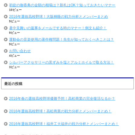
初盆の御香典の金額の相場は？新札はOK？知っておきたいマナー
10ビュー
2016年選抜高校野球！大阪桐蔭の戦力分析とメンバーまとめ
9ビュー
暑中見舞いの返事をメールでする時のマナー！例文も紹介！
9ビュー
運動会の音楽使用の著作権問題！先生が知っておくべきことは？
9ビュー
お問い合わせ
4ビュー
シルバーアクセサリーの黒ずみを塩とアルミホイルで取る方法！
3ビュー
最近の投稿
2016年春の選抜高校野球優勝予想！高松商業の完全復活なるか？
2016年選抜高校野球！高松商業の戦力分析とメンバーまとめ！
2016年選抜高校野球！福井工大福井の戦力分析とメンバーまとめ！