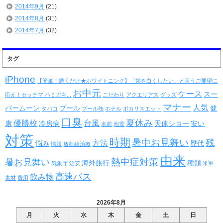
2014年9月
(21)
2014年8月
(31)
2014年7月
(32)
タグ
iPhone
【簡単！磨くだけ★ホワイトニング】「歯を白くしたい」と言うご要望に
お中元
ケース
スー
応え！セッチマ ハミガキ...
こだわり
アクエリアス
グッズ
マナー
人気
パームーン
プール
健
タバコ
プール熱
ホテル
ポカリスエット
口臭
夏休み
優勝校
台風
康
冷房病
天体ショー
安い
名前
地震
対策
時期
暑中お見舞い
残
方法
悩み
歴代
情報
放射線治療
由来
熱中症対策
暑お見舞い
海外旅行
種類
気象庁
治安
米軍
高速バス
飲み物
素材
費用
2026年8月
月
火
水
木
金
土
日