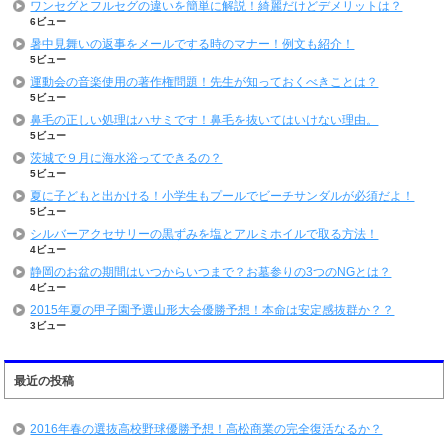
ワンセグとフルセグの違いを簡単に解説！綺麗だけどデメリットは？
6ビュー
暑中見舞いの返事をメールでする時のマナー！例文も紹介！
5ビュー
運動会の音楽使用の著作権問題！先生が知っておくべきことは？
5ビュー
鼻毛の正しい処理はハサミです！鼻毛を抜いてはいけない理由。
5ビュー
茨城で９月に海水浴ってできるの？
5ビュー
夏に子どもと出かける！小学生もプールでビーチサンダルが必須だよ！
5ビュー
シルバーアクセサリーの黒ずみを塩とアルミホイルで取る方法！
4ビュー
静岡のお盆の期間はいつからいつまで？お墓参りの3つのNGとは？
4ビュー
2015年夏の甲子園予選山形大会優勝予想！本命は安定感抜群か？？
3ビュー
最近の投稿
2016年春の選抜高校野球優勝予想！高松商業の完全復活なるか？