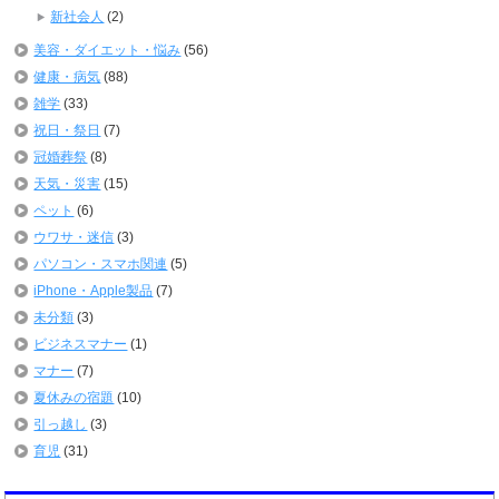
新社会人
(2)
美容・ダイエット・悩み
(56)
健康・病気
(88)
雑学
(33)
祝日・祭日
(7)
冠婚葬祭
(8)
天気・災害
(15)
ペット
(6)
ウワサ・迷信
(3)
パソコン・スマホ関連
(5)
iPhone・Apple製品
(7)
未分類
(3)
ビジネスマナー
(1)
マナー
(7)
夏休みの宿題
(10)
引っ越し
(3)
育児
(31)