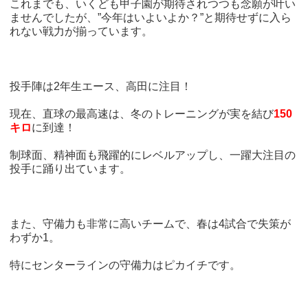
これまでも、いくども甲子園が期待されつつも念願が叶い
ませんでしたが、”今年はいよいよか？”と期待せずに入ら
れない戦力が揃っています。
投手陣は2年生エース、高田に注目！
現在、直球の最高速は、冬のトレーニングが実を結び
150
キロ
に到達！
制球面、精神面も飛躍的にレベルアップし、一躍大注目の
投手に踊り出ています。
また、守備力も非常に高いチームで、春は4試合で失策が
わずか1。
特にセンターラインの守備力はピカイチです。