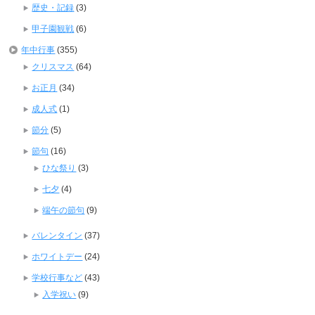
歴史・記録
(3)
甲子園観戦
(6)
年中行事
(355)
クリスマス
(64)
お正月
(34)
成人式
(1)
節分
(5)
節句
(16)
ひな祭り
(3)
七夕
(4)
端午の節句
(9)
バレンタイン
(37)
ホワイトデー
(24)
学校行事など
(43)
入学祝い
(9)