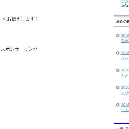
ポカ
3ビュ
トをお伝えします！
最近の
20
完全
スポンサーリンク
20
ンバ
20
とメ
20
ンバ
20
ーま
カテゴ