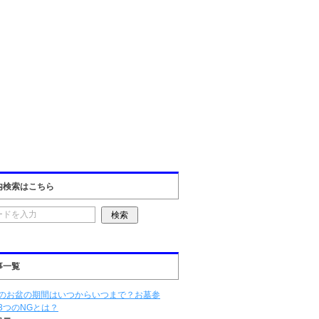
内検索はこちら
事一覧
のお盆の期間はいつからいつまで？お墓参
3つのNGとは？
ュー