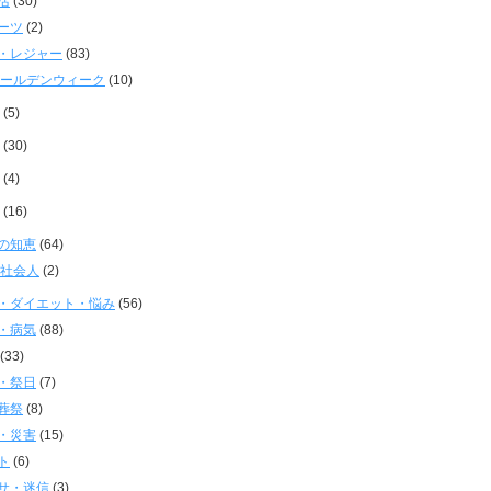
活
(30)
ーツ
(2)
・レジャー
(83)
ールデンウィーク
(10)
(5)
(30)
(4)
(16)
の知恵
(64)
社会人
(2)
・ダイエット・悩み
(56)
・病気
(88)
(33)
・祭日
(7)
葬祭
(8)
・災害
(15)
ト
(6)
サ・迷信
(3)