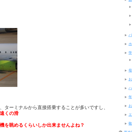
バ
ホ
学
母
お
ハ
年
お
、ターミナルから直接搭乗することが多いですし、
遠くの滑
エ
敬
機を眺めるくらいしか出来ませんよね？