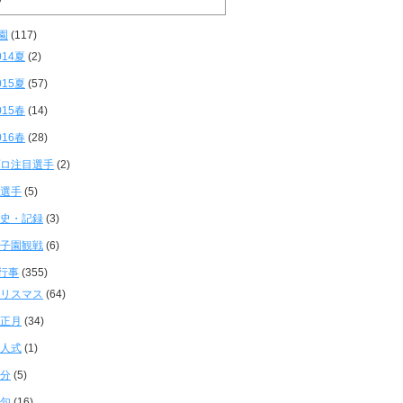
園
(117)
014夏
(2)
015夏
(57)
015春
(14)
016春
(28)
ロ注目選手
(2)
選手
(5)
史・記録
(3)
子園観戦
(6)
行事
(355)
リスマス
(64)
正月
(34)
人式
(1)
分
(5)
句
(16)