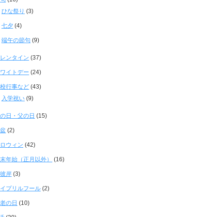
ひな祭り
(3)
七夕
(4)
端午の節句
(9)
レンタイン
(37)
ワイトデー
(24)
校行事など
(43)
入学祝い
(9)
の日・父の日
(15)
盆
(2)
ロウィン
(42)
末年始（正月以外）
(16)
彼岸
(3)
イプリルフール
(2)
老の日
(10)