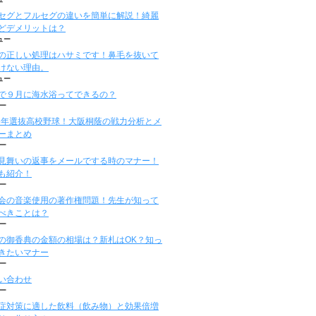
セグとフルセグの違いを簡単に解説！綺麗
どデメリットは？
ュー
の正しい処理はハサミです！鼻毛を抜いて
けない理由。
ュー
で９月に海水浴ってできるの？
ー
16年選抜高校野球！大阪桐蔭の戦力分析とメ
ーまとめ
ー
見舞いの返事をメールでする時のマナー！
も紹介！
ー
会の音楽使用の著作権問題！先生が知って
べきことは？
ー
の御香典の金額の相場は？新札はOK？知っ
きたいマナー
ー
い合わせ
ー
症対策に適した飲料（飲み物）と効果倍増