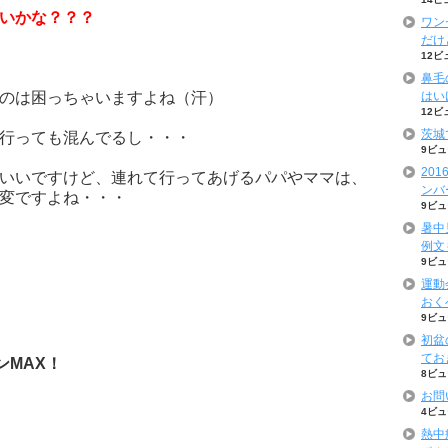
いかな？？？
ワン
だけ
12ビ
鼻毛
のは困っちゃいますよね（汗）
はい
12ビ
茨城
行っても混んでるし・・・
9ビュ
20
いいですけど、連れて行ってあげるパパやママは、
ンバ
変ですよね・・・
9ビュ
暑中
例文
9ビュ
運動
おく
9ビュ
初盆
てお
ンMAX！
8ビュ
お問
4ビュ
熱中