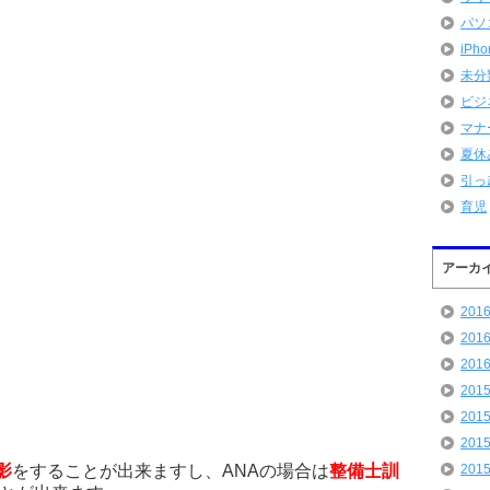
パソ
iPh
未分
ビジ
マナ
夏休
引っ
育児
アーカ
201
201
201
201
201
201
201
影
をすることが出来ますし、ANAの場合は
整備士訓