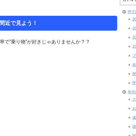
甲子
2
間近で見よう！
2
2
率で”乗り物”が好きじゃありませんか？？
2
プ
名
歴
甲
年中
ク
お
成
節
節