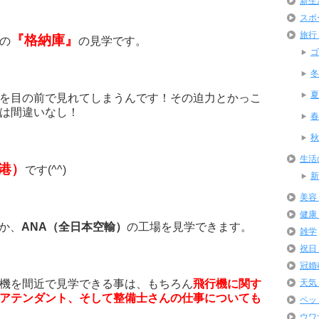
新生
スポ
旅行
『格納庫』
の
の見学です。
ゴ
冬
夏
を目の前で見れてしまうんです！その迫力とかっこ
は間違いなし！
春
秋
生活
港）
です(^^)
新
美容
健康
か、
ANA（全日本空輸）
の工場を見学できます。
雑学
祝日
冠婚
天気
機を間近で見学できる事は、もちろん
飛行機に関す
アテンダント、そして整備士さんの仕事についても
ペッ
ウワ