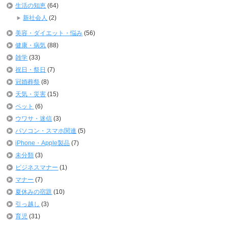
生活の知恵
(64)
新社会人
(2)
美容・ダイエット・悩み
(56)
健康・病気
(88)
雑学
(33)
祝日・祭日
(7)
冠婚葬祭
(8)
天気・災害
(15)
ペット
(6)
ウワサ・迷信
(3)
パソコン・スマホ関連
(5)
iPhone・Apple製品
(7)
未分類
(3)
ビジネスマナー
(1)
マナー
(7)
夏休みの宿題
(10)
引っ越し
(3)
育児
(31)