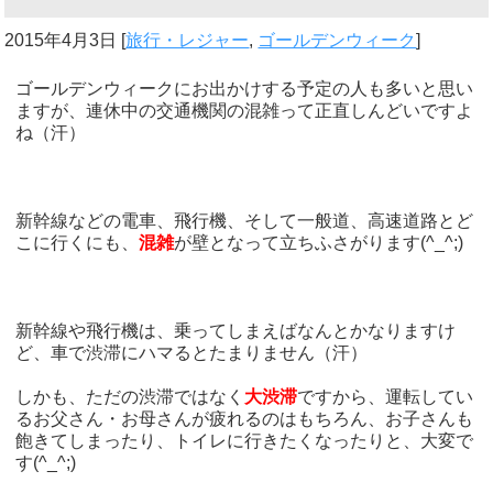
2015年4月3日
[
旅行・レジャー
,
ゴールデンウィーク
]
ゴールデンウィークにお出かけする予定の人も多いと思い
ますが、連休中の交通機関の混雑って正直しんどいですよ
ね（汗）
新幹線などの電車、飛行機、そして一般道、高速道路とど
こに行くにも、
混雑
が壁となって立ちふさがります(^_^;)
新幹線や飛行機は、乗ってしまえばなんとかなりますけ
ど、車で渋滞にハマるとたまりません（汗）
しかも、ただの渋滞ではなく
大渋滞
ですから、運転してい
るお父さん・お母さんが疲れるのはもちろん、お子さんも
飽きてしまったり、トイレに行きたくなったりと、大変で
す(^_^;)