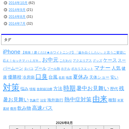
2014年10月
(62)
2014年9月
(21)
2014年8月
(31)
2014年7月
(32)
タグ
iPhone
【簡単！磨くだけ★ホワイトニング】「歯を白くしたい」と言うご要望に
お中元
ケース
スー
応え！セッチマ ハミガキ...
こだわり
アクエリアス
グッズ
マナー
人気
パームーン
プール
健
タバコ
プール熱
ホテル
ポカリスエット
口臭
夏休み
優勝校
台風
康
冷房病
天体ショー
安い
名前
地震
対策
時期
暑中お見舞い
残
方法
悩み
歴代
情報
放射線治療
由来
熱中症対策
暑お見舞い
海外旅行
種類
気象庁
治安
米軍
高速バス
飲み物
素材
費用
2026年8月