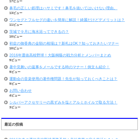
17ビュー
鼻毛の正しい処理はハサミです！鼻毛を抜いてはいけない理由。
13ビュー
ワンセグとフルセグの違いを簡単に解説！綺麗だけどデメリットは？
11ビュー
茨城で９月に海水浴ってできるの？
10ビュー
初盆の御香典の金額の相場は？新札はOK？知っておきたいマナー
10ビュー
2016年選抜高校野球！大阪桐蔭の戦力分析とメンバーまとめ
9ビュー
暑中見舞いの返事をメールでする時のマナー！例文も紹介！
9ビュー
運動会の音楽使用の著作権問題！先生が知っておくべきことは？
9ビュー
お問い合わせ
4ビュー
シルバーアクセサリーの黒ずみを塩とアルミホイルで取る方法！
3ビュー
最近の投稿