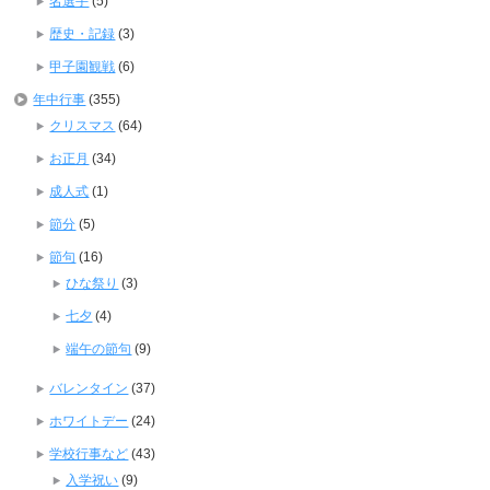
名選手
(5)
歴史・記録
(3)
甲子園観戦
(6)
年中行事
(355)
クリスマス
(64)
お正月
(34)
成人式
(1)
節分
(5)
節句
(16)
ひな祭り
(3)
七夕
(4)
端午の節句
(9)
バレンタイン
(37)
ホワイトデー
(24)
学校行事など
(43)
入学祝い
(9)