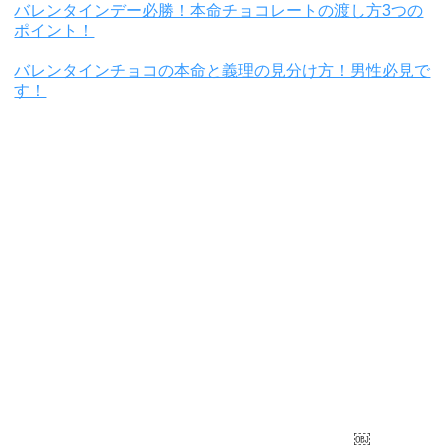
バレンタインデー必勝！本命チョコレートの渡し方3つの
ポイント！
バレンタインチョコの本命と義理の見分け方！男性必見で
す！
￼