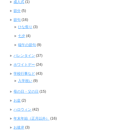
成人式
(1)
節分
(5)
節句
(16)
ひな祭り
(3)
七夕
(4)
端午の節句
(9)
バレンタイン
(37)
ホワイトデー
(24)
学校行事など
(43)
入学祝い
(9)
母の日・父の日
(15)
お盆
(2)
ハロウィン
(42)
年末年始（正月以外）
(16)
お彼岸
(3)