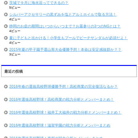
茨城で９月に海水浴ってできるの？
5ビュー
シルバーアクセサリーの黒ずみを塩とアルミホイルで取る方法！
4ビュー
静岡のお盆の期間はいつからいつまで？お墓参りの3つのNGとは？
4ビュー
夏に子どもと出かける！小学生もプールでビーチサンダルが必須だよ！
4ビュー
2015年夏の甲子園予選山形大会優勝予想！本命は安定感抜群か？？
3ビュー
最近の投稿
2016年春の選抜高校野球優勝予想！高松商業の完全復活なるか？
2016年選抜高校野球！高松商業の戦力分析とメンバーまとめ！
2016年選抜高校野球！福井工大福井の戦力分析とメンバーまとめ！
2016年選抜高校野球！滋賀学園の戦力分析とメンバーまとめ