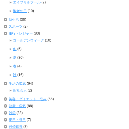
エイプリルフール
(2)
敬老の日
(10)
新生活
(30)
スポーツ
(2)
旅行・レジャー
(83)
ゴールデンウィーク
(10)
冬
(5)
夏
(30)
春
(4)
秋
(16)
生活の知恵
(64)
新社会人
(2)
美容・ダイエット・悩み
(56)
健康・病気
(88)
雑学
(33)
祝日・祭日
(7)
冠婚葬祭
(8)