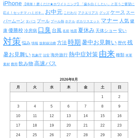
iPhone
【簡単！磨くだけ★ホワイトニング】「歯を白くしたい」と言うご要望に
お中元
ケース
スー
応え！セッチマ ハミガキ...
こだわり
アクエリアス
グッズ
マナー
人気
パームーン
プール
健
タバコ
プール熱
ホテル
ポカリスエット
口臭
夏休み
優勝校
台風
康
冷房病
天体ショー
安い
名前
地震
対策
時期
暑中お見舞い
残
方法
悩み
歴代
情報
放射線治療
由来
熱中症対策
暑お見舞い
海外旅行
種類
気象庁
治安
米軍
高速バス
飲み物
素材
費用
2026年8月
月
火
水
木
金
土
日
1
2
3
4
5
6
7
8
9
10
11
12
13
14
15
16
17
18
19
20
21
22
23
24
25
26
27
28
29
30