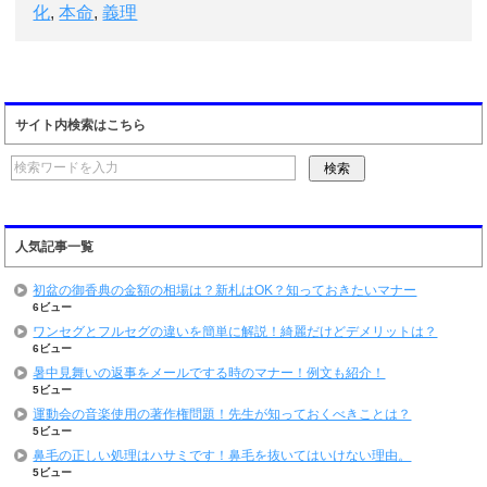
化
,
本命
,
義理
サイト内検索はこちら
人気記事一覧
初盆の御香典の金額の相場は？新札はOK？知っておきたいマナー
6ビュー
ワンセグとフルセグの違いを簡単に解説！綺麗だけどデメリットは？
6ビュー
暑中見舞いの返事をメールでする時のマナー！例文も紹介！
5ビュー
運動会の音楽使用の著作権問題！先生が知っておくべきことは？
5ビュー
鼻毛の正しい処理はハサミです！鼻毛を抜いてはいけない理由。
5ビュー