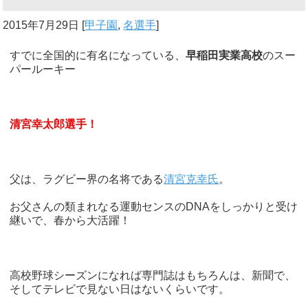
2015年7月29日
[
甲子園
,
名選手
]
すでに全国的に有名になっている、
早稲田実業高校
のスー
パールーキー
清宮幸太郎選手！
父は、ラグビー界の名将である
清宮克幸氏
。
お父さんの類まれなる運動センスのDNAをしっかりと受け
継いで、春から大活躍！
高校野球シーズンになれば専門誌はもちろんは、新聞で、
そしてテレビで見ない日はないくらいです。