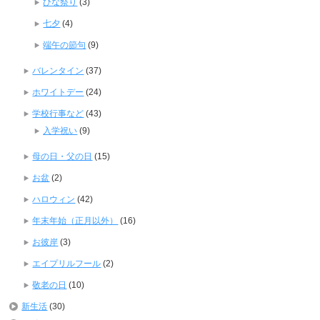
ひな祭り
(3)
七夕
(4)
端午の節句
(9)
バレンタイン
(37)
ホワイトデー
(24)
学校行事など
(43)
入学祝い
(9)
母の日・父の日
(15)
お盆
(2)
ハロウィン
(42)
年末年始（正月以外）
(16)
お彼岸
(3)
エイプリルフール
(2)
敬老の日
(10)
新生活
(30)