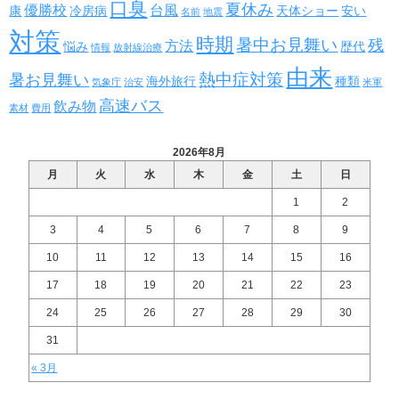
口臭
夏休み
優勝校
台風
康
冷房病
天体ショー
安い
名前
地震
対策
時期
暑中お見舞い
残
方法
悩み
歴代
情報
放射線治療
由来
熱中症対策
暑お見舞い
海外旅行
種類
気象庁
治安
米軍
高速バス
飲み物
素材
費用
2026年8月
月
火
水
木
金
土
日
1
2
3
4
5
6
7
8
9
10
11
12
13
14
15
16
17
18
19
20
21
22
23
24
25
26
27
28
29
30
31
« 3月