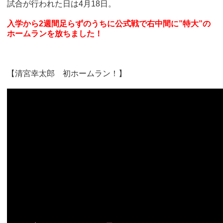
試合が行われた日は4月18日。
入学から2週間足らずのうちに公式戦で右中間に”特大”の
ホームランを放ちました！
【清宮幸太郎 初ホームラン！】