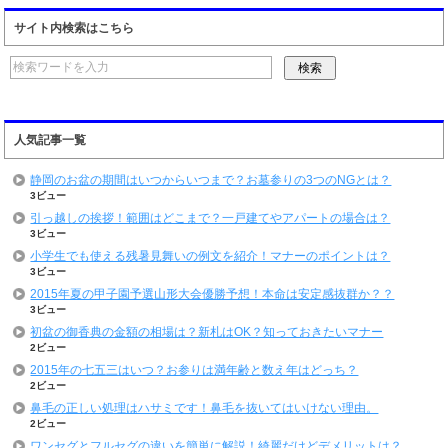
サイト内検索はこちら
人気記事一覧
静岡のお盆の期間はいつからいつまで？お墓参りの3つのNGとは？
3ビュー
引っ越しの挨拶！範囲はどこまで？一戸建てやアパートの場合は？
3ビュー
小学生でも使える残暑見舞いの例文を紹介！マナーのポイントは？
3ビュー
2015年夏の甲子園予選山形大会優勝予想！本命は安定感抜群か？？
3ビュー
初盆の御香典の金額の相場は？新札はOK？知っておきたいマナー
2ビュー
2015年の七五三はいつ？お参りは満年齢と数え年はどっち？
2ビュー
鼻毛の正しい処理はハサミです！鼻毛を抜いてはいけない理由。
2ビュー
ワンセグとフルセグの違いを簡単に解説！綺麗だけどデメリットは？